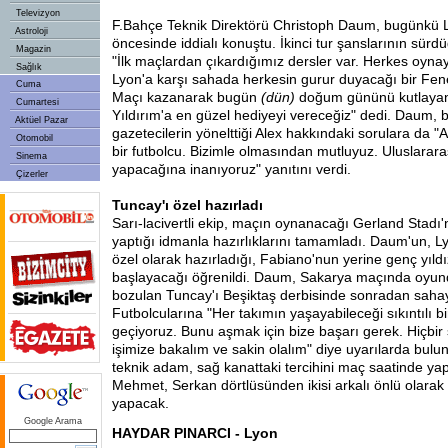
Televizyon
F.Bahçe Teknik Direktörü Christoph Daum, bugünkü L
Astroloji
öncesinde iddialı konuştu. İkinci tur şanslarının sür
Magazin
"İlk maçlardan çıkardığımız dersler var. Herkes oyn
Sağlık
Lyon'a karşı sahada herkesin gurur duyacağı bir Fe
Cuma
Maçı kazanarak bugün
(dün)
doğum gününü kutlayan
Cumartesi
Yıldırım'a en güzel hediyeyi vereceğiz" dedi. Daum, b
Aktüel Pazar
gazetecilerin yönelttiği Alex hakkındaki sorulara da 
Otomobil
bir futbolcu. Bizimle olmasından mutluyuz. Uluslarar
Sinema
yapacağına inanıyoruz" yanıtını verdi.
Çizerler
Tuncay'ı özel hazırladı
Sarı-lacivertli ekip, maçın oynanacağı Gerland Stad
yaptığı idmanla hazırlıklarını tamamladı. Daum'un, Ly
özel olarak hazırladığı, Fabiano'nun yerine genç yıld
başlayacağı öğrenildi. Daum, Sakarya maçında oyund
bozulan Tuncay'ı Beşiktaş derbisinde sonradan saha
Futbolcularına "Her takımın yaşayabileceği sıkıntılı 
geçiyoruz. Bunu aşmak için bize başarı gerek. Hiçb
işimize bakalım ve sakin olalım" diye uyarılarda bulu
teknik adam, sağ kanattaki tercihini maç saatinde ya
Mehmet, Serkan dörtlüsünden ikisi arkalı önlü olarak
yapacak.
Google Arama
HAYDAR PINARCI - Lyon