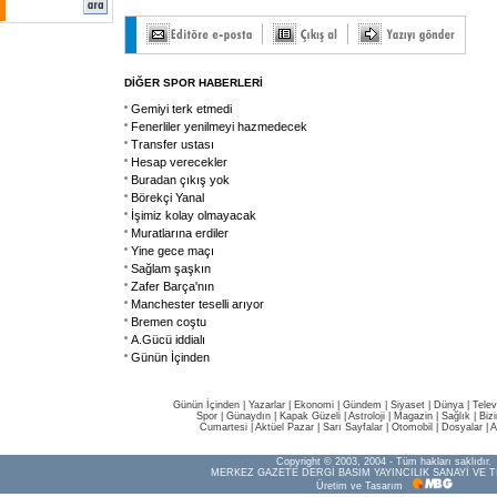
DİĞER SPOR HABERLERİ
Gemiyi terk etmedi
Fenerliler yenilmeyi hazmedecek
Transfer ustası
Hesap verecekler
Buradan çıkış yok
Börekçi Yanal
İşimiz kolay olmayacak
Muratlarına erdiler
Yine gece maçı
Sağlam şaşkın
Zafer Barça'nın
Manchester teselli arıyor
Bremen coştu
A.Gücü iddialı
Günün İçinden
Günün İçinden
|
Yazarlar
|
Ekonomi
|
Gündem
|
Siyaset
|
Dünya |
Telev
Spor
|
Günaydın
|
Kapak Güzeli
|
Astroloji
|
Magazin
|
Sağlık
|
Biz
Cumartesi
|
Aktüel Pazar
|
Sarı Sayfalar
|
Otomobil
|
Dosyalar
|
A
Copyright © 2003, 2004 - Tüm hakları saklıdır.
MERKEZ GAZETE DERGİ BASIM YAYINCILIK SANAYİ VE T
Üretim ve Tasarım