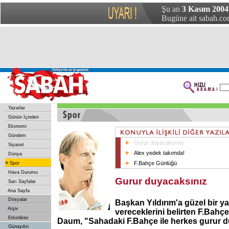
Şu an
3 Kasım 2004
Bugüne ait sabah.com
Yazarlar
Günün İçinden
Ekonomi
Gündem
Gurur duyacaksınız
Siyaset
Alex yedek takımda!
Dünya
»
F.Bahçe Günlüğü
Spor
Hava Durumu
Gurur duyacaksınız
Sarı Sayfalar
Ana Sayfa
Dosyalar
Başkan Yıldırım'a güzel bir 
Arşiv
vereceklerini belirten F.Bahç
Etkinlikler
Daum, "Sahadaki F.Bahçe ile herkes gurur d
Günaydın