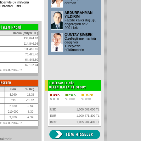
itibariyle 67 milyona
derman
...
bildirildi.. BBC
ABDURRAHMAN
YILDIRIM
Faizde kalıcı düşüşü
engelleyen ne?
2001 krizi
...
Hacim (milyar TL)
GÜNTAY ŞİMŞEK
Özelleştirme mantığı
138,874.87
değişiyor
114,846.94
Türkiye'de
111,461.10
hükümetlerin
...
70,471.46
64,445.80
62,137.94
: 03-11-2004 / 2
Son
% Değ
4,040
-18.38
% 0.00
% 0.09
% 0.59
530
-11.67
2,180
-9.54
USD
1,000,002,000 TL
210,000
-8.30
EUR
1,000,871,400 TL
3,760
-7.39
IMKB
1,005,904,400 TL
: 03-11-2004 / 2
maktadır.