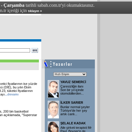
 - Çarşamba
tarihli sabah.com.tr'yi okumaktasınız.
.tr içeriği için
tıklayın »
YAVUZ SEMERCİ
tici fiyatlarının ise yüzde
Çaresizliğin ilanı
üsü (DİE), bu yılın Ekim
Son bir yıl içinde
3, tüketici fiyatlarının
otomobillerden
...
 ayı
...devamı
İLKER SARIER
Bunlar normal şeyler
Türkiye'de her şey
s, 200 bin basketbol
artık canlı
...
an açıklamada, ''Superstar
ŞELALE KADAK
Aile şirketi terapisti Mr
Paul, Boyner'e de