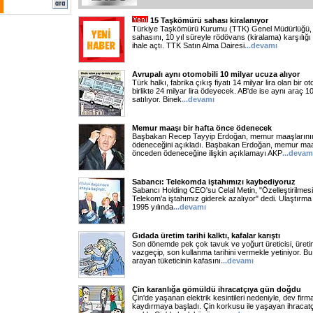
15 Taşkömürü sahası kiralanıyor
Türkiye Taşkömürü Kurumu (TTK) Genel Müdürlüğü, 
sahasını, 10 yıl süreyle rödövans (kiralama) karşılığ
ihale açtı. TTK Satın Alma Dairesi
...devamı
Avrupalı aynı otomobili 10 milyar ucuza alıyor
Türk halkı, fabrika çıkış fiyatı 14 milyar lira olan bir 
birlikte 24 milyar lira ödeyecek. AB'de ise aynı araç 1
satılıyor. Binek
...devamı
Memur maaşı bir hafta önce ödenecek
Başbakan Recep Tayyip Erdoğan, memur maaşlarının
ödeneceğini açıkladı. Başbakan Erdoğan, memur maa
önceden ödeneceğine ilişkin açıklamayı AKP
...devam
Sabancı: Telekomda iştahımızı kaybediyoruz
Sabancı Holding CEO'su Celal Metin, "Özelleştirilmesi
Telekom'a iştahımız giderek azalıyor" dedi. Ulaştırma B
1995 yılında
...devamı
Gıdada üretim tarihi kalktı, kafalar karıştı
Son dönemde pek çok tavuk ve yoğurt üreticisi, üreti
vazgeçip, son kullanma tarihini vermekle yetiniyor. B
arayan tüketicinin kafasını
...devamı
Çin karanlığa gömüldü ihracatçıya gün doğdu
Çin'de yaşanan elektrik kesintileri nedeniyle, dev firma
kaydırmaya başladı. Çin korkusu ile yaşayan ihracatç