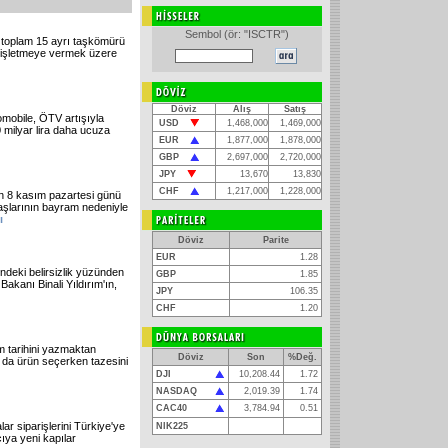
Sembol (ör: "ISCTR")
toplam 15 ayrı taşkömürü
ı işletmeye vermek üzere
Döviz
Alış
Satış
otomobile, ÖTV artışıyla
USD
1,468,000
1,469,000
0 milyar lira daha ucuza
EUR
1,877,000
1,878,000
GBP
2,697,000
2,720,000
JPY
13,670
13,830
CHF
1,217,000
1,228,000
 8 kasım pazartesi günü
şlarının bayram nedeniyle
ı
Döviz
Parite
EUR
1.28
ndeki belirsizlik yüzünden
GBP
1.85
akanı Binali Yıldırım'ın,
JPY
106.35
CHF
1.20
m tarihini yazmaktan
Döviz
Son
%Değ.
u da ürün seçerken tazesini
DJI
10,208.44
1.72
NASDAQ
2,019.39
1.74
CAC40
3,784.94
0.51
lar siparişlerini Türkiye'ye
NIK225
ıya yeni kapılar