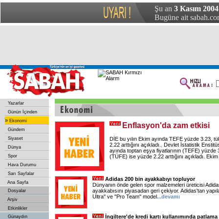
Şu an
3 Kasım 2004
Bugüne ait sabah.com
Yazarlar
Günün İçinden
»
Ekonomi
Enflasyon'da zam etkisi
Gündem
Siyaset
DİE bu yılın Ekim ayında TEFE yüzde 3.23, tüke
2.22 arttığını açıkladı.. Devlet İstatistik Enstit
Dünya
ayında toptan eşya fiyatlarının (TEFE) yüzde 3.2
Spor
(TÜFE) ise yüzde 2.22 arttığını açıkladı. Ekim
Hava Durumu
Sarı Sayfalar
Adidas 200 bin ayakkabıyı topluyor
Ana Sayfa
Dünyanın önde gelen spor malzemeleri üreticisi Adida
ayakkabısını piyasadan geri çekiyor. Adidas'tan yapıl
Dosyalar
Ultra'' ve ''Pro Team'' model
...devamı
Arşiv
Etkinlikler
İngiltere'de kredi kartı kullanımında patlama
Günaydın