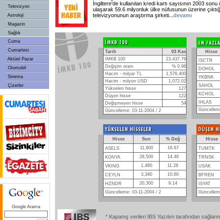
İngiltere'de kullanılan kredi kartı sayısının 2003 sonu 
Televizyon
ulaşarak 59.6 milyonluk ülke nüfusunun üzerine çıktığı 
televizyonunun araştırma şirketi
...devamı
Astroloji
Magazin
Sağlık
Cuma
Cumartesi
Tarih
03 Kas
Hisse
Aktüel Pazar
IMKB 100
23,437.79
ISCTR
Değişim oranı
% 0.96
Otomobil
DOHOL
Hacim - milyar TL
1,576,400
Sinema
YKBNK
Hacim - milyon USD
1,072.02
Çizerler
SAHOL
Yükselen hisse
127
KCHOL
Düşen hisse
122
IHLAS
Değişmeyen hisse
54
Güncelleme
Güncelleme: 03-11-2004 / 2
Hisse
Son
% Değ
Hisse
11,900
16.67
ASELS
TUMTK
28,500
14.46
KONYA
TRNSK
1,480
11.28
VKING
USAK
3,340
10.60
CEYLN
BFREN
20,300
9.14
HZNDR
ISYAT
Güncelleme: 03-11-2004 / 2
Güncelleme
Google Arama
* Kapanış verileri IBS Yazılım tarafından sağlan