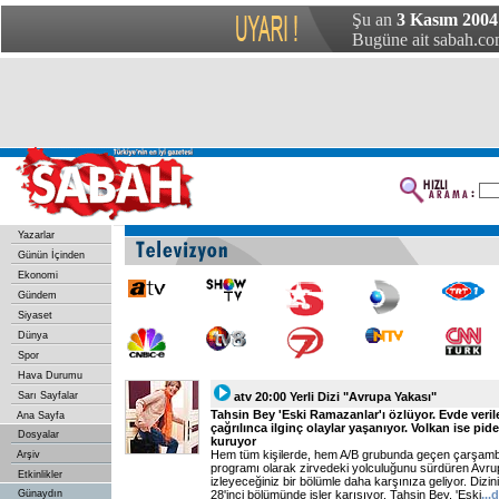
Şu an
3 Kasım 2004
Bugüne ait sabah.com
Yazarlar
Günün İçinden
Ekonomi
Gündem
Siyaset
Dünya
Spor
Hava Durumu
Sarı Sayfalar
atv 20:00 Yerli Dizi "Avrupa Yakası"
Tahsin Bey 'Eski Ramazanlar'ı özlüyor. Evde verile
Ana Sayfa
çağrılınca ilginç olaylar yaşanıyor. Volkan ise pide
Dosyalar
kuruyor
Hem tüm kişilerde, hem A/B grubunda geçen çarşamb
Arşiv
programı olarak zirvedeki yolculuğunu sürdüren Avru
Etkinlikler
izleyeceğiniz bir bölümle daha karşınıza geliyor. Di
Günaydın
28'inci bölümünde işler karışıyor. Tahsin Bey, 'Eski
...