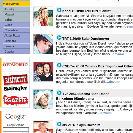
»
Televizyon
Astroloji
Kanal D 20:00 Yerli Dizi "Sahra"
Magazin
Sahra'da bu akşam: Nil, Sinan'la kavgalarının ardından 
bulmak için evden kaçar ve bir uçurumdan düşerek y
Sağlık
getirirler. Lara, sürekli Nil'i sayıklayınca Sinan dayana
Cuma
dönmesi için yalvarır. Böylece Nil yeniden eve
...deva
Cumartesi
Aktüel Pazar
TRT 1 20:00 Sular Durulmuyor
Otomobil
Hülya Koçyiğit'in dizisi "Sular Durulmuyor" da bu a
Sinema
yalancı tanıklık yaptığı için vicdan azabı çekmektedir. 
hesabını sormak için Bedri'nin ofisine gider ve onu te
Çizerler
ile buluşan Dilşad, onun yıllarca hapis
...devamı
CNBC-e 20:00 Yabancı Dizi "Significant Othe
CNBC-e'nin yeni komedi dizisi "Significant Others" ilk
terapisi evlilikteki sorunları çözebilir mi? İşte her ç
dizi evlilik terapisi görmek için bir uzmanın kanepesin
geçenleri son derece esprili bir dille
...devamı
TV8 20:30 Sinema "Son Dans"
Bir kadının ölümle dansı
(The Last Dance)-
Genç bir avukat, ilk önemli davası
boyu hapse hüküm giymiş bir kadına, içerde geçirdiği 
umutsuzluk için de yardım etmeye uğraşır... Oldukça s
ve hapishane filmi. Gerçi baş
...devamı
atv 21:40 Sayın Bakanım
Google Arama
Sayın Bakanım 4'üncü bölümüyle bir kez daha ekrand