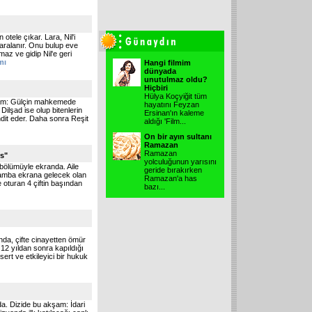
otele çıkar. Lara, Nil'i
aralanır. Onu bulup eve
maz ve gidip Nil'e geri
mı
Hangi filmim
dünyada
unutulmaz oldu?
Hiçbiri
Hülya Koçyiğit tüm
kşam: Gülçin mahkemede
hayatını Feyzan
Dilşad ise olup bitenlerin
Ersinan'ın kaleme
hdit eder. Daha sonra Reşit
aldığı 'Film
...
On bir ayın sultanı
Ramazan
Ramazan
rs"
yolculuğunun yarısını
 bölümüyle ekranda. Aile
geride bırakırken
arşamba ekrana gelecek olan
Ramazan'a has
e oturan 4 çiftin başından
bazı
...
nda, çifte cinayetten ömür
12 yıldan sonra kapıldığı
ert ve etkileyici bir hukuk
a. Dizide bu akşam: İdari