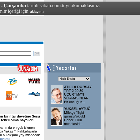
 - Çarşamba
tarihli sabah.com.tr'yi okumaktasınız.
.tr içeriği için
tıklayın »
ATİLLA DORSAY
TRT-2 20.30
UÇURTMAYI
VURMASINLAR
Bir çocuğun
...
YÜKSEL AYTUĞ
Milletçe "ilişki
n bir iftar davetine Şesu
gurusu"olduk!
 tekeli olma hayalleri
Caner-Tülin
meselesini
...
anın da en çok izlenen
pa Yakası", kahkahalarla
zinin bu akşam yayımlanacak
devamı