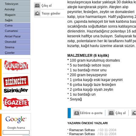
koyulaşıncaya kadar yaklaşık 30 dakika kı
Televizyon
ateşte karıştırarak pişirin. Ateşten alıp
Astroloji
peynirler, fesleğen, zeytin ve domatesleri
Magazin
katıp, iyice harmanlayın. Hafif yağlanmış 
Sağlık
cm. çapında kelepçeli bir kek kalıbına bast
Cuma
sıcaklığında soğuttuktan sonra katılaşın
dinlendirin. Hazırladığınız polentayı 16 ad
Cumartesi
keserek hafifçe una bulayın. Sallayarak fa
Aktüel Pazar
ısıtıp, polentaların her iki taraflarını haf
Otomobil
kızartıp, kağıt havlu üzerine alarak süzün.
Sinema
Çizerler
MALZEMELER (6 kişilik)
*
100 gram kurutulmuş domates
* 5 su bardağı sebze suyu
* 1 su bardağı mısır unu
* 200 gram beyazpeynir
* 1 çorba kaşığı eski kaşar peyniri
* 6 çorba kaşığı taze fesleğen
* 2 çorba kaşığı siyah zeytin
* 1 su bardağı un
* Sıvıyağ
YAZARIN ÖNCEKİ YAZILARI
Google Arama
Ramazan Sofrası
/ 02-11-2004
Ramazan Sofrası
/ 01-11-2004