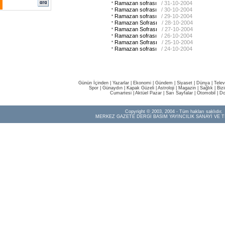
Ramazan sofrası
/ 31-10-2004
Ramazan sofrası
/ 30-10-2004
Ramazan sofrası
/ 29-10-2004
Ramazan Sofrası
/ 28-10-2004
Ramazan Sofrası
/ 27-10-2004
Ramazan sofrası
/ 26-10-2004
Ramazan Sofrası
/ 25-10-2004
Ramazan sofrası
/ 24-10-2004
Günün İçinden
|
Yazarlar
|
Ekonomi
|
Gündem
|
Siyaset
|
Dünya |
Telev
Spor
|
Günaydın
|
Kapak Güzeli
|
Astroloji
|
Magazin
|
Sağlık
|
Biz
Cumartesi
|
Aktüel Pazar
|
Sarı Sayfalar
|
Otomobil
|
Do
Copyright © 2003, 2004 - Tüm hakları saklıdır.
MERKEZ GAZETE DERGİ BASIM YAYINCILIK SANAYİ VE T