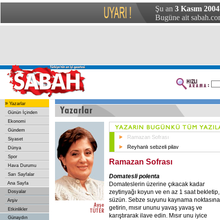
Şu an
3 Kasım 2004
Bugüne ait sabah.com
»
Yazarlar
Günün İçinden
Ekonomi
Gündem
Ramazan Sofrası
Siyaset
Reyhanlı sebzeli pilav
Dünya
Spor
Ramazan Sofrası
Hava Durumu
Sarı Sayfalar
Domatesli polenta
Domateslerin üzerine çıkacak kadar
Ana Sayfa
zeytinyağı koyun ve en az 1 saat bekletip,
Dosyalar
süzün. Sebze suyunu kaynama noktasına
Arşiv
getirin, mısır ununu yavaş yavaş ve
Etkinlikler
karıştırarak ilave edin. Mısır unu iyice
Günaydın