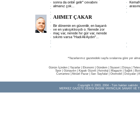
sonra da onbir gelir" cevabını
Kemal'e
almanız çok
...
arasın
AHMET ÇAKAR
Bir dönemin en güvenilir, en başarılı
ve en yakışıklısıydı o. Nerede zor
maç var, nerede hır gür var, nerede
sıkıntı varsa "Hadi Ali Aydın"
...
*Yazarlarımız gazetedeki sayfa sıralarına göre yer alma
Günün İçinden
|
Yazarlar
|
Ekonomi
|
Gündem
|
Siyaset
|
Dünya |
Telev
Spor
|
Günaydın
|
Kapak Güzeli
|
Astroloji
|
Magazin
|
Sağlık
|
Biz
Cumartesi
|
Aktüel Pazar
|
Sarı Sayfalar
|
Otomobil
|
Dosyalar
|
A
Copyright © 2003, 2004 - Tüm hakları saklıdır.
MERKEZ GAZETE DERGİ BASIM YAYINCILIK SANAYİ VE T