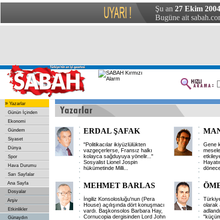
Şu an
27 Ekim 200
Bugüne ait sabah.com
»
Yazarlar
Günün İçinden
Ekonomi
ERDAL ŞAFAK
MAN
Gündem
Siyaset
"Politikacılar ikiyüzlülükten
Gene k
Dünya
vazgeçerlerse, Fransız halkı
mesele
kolayca sağduyuya yönelir..."
etkile
Spor
Sosyalist Lionel Jospin
Hayatı
Hava Durumu
hükümetinde Milli
...
dönece
Sarı Sayfalar
Ana Sayfa
MEHMET BARLAS
ÖME
Dosyalar
İngiliz Konsolosluğu'nun (Pera
Türkiye
Arşiv
House) açılışında dört konuşmacı
olarak 
Etkinlikler
vardı. Başkonsolos Barbara Hay,
adlandı
Cornucopia dergisinden Lord John
"küçüm
Günaydın