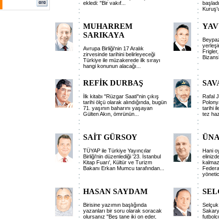
ekledi: "Bir vakıf
...
başladı
Kuruş'
MUHARREM
YAV
SARIKAYA
Beypaz
yerleşi
Avrupa Birliği'nin 17 Aralık
Frigler
zirvesinde tarihini belirleyeceği
Bizansl
Türkiye ile müzakerede ilk sırayı
hangi konunun alacağı
...
REFİK DURBAŞ
SAV
İlk kitabı "Rüzgar Saati"nin çıkış
Rafal 
tarihi ölçü olarak alındığında, bugün
Polonya
71. yaşının baharını yaşayan
tarihi 
Gülten Akın, ömrünün
...
tez haz
SAİT GÜRSOY
ÜNA
TÜYAP ile Türkiye Yayıncılar
Hani oy
Birliği'nin düzenlediği '23. İstanbul
elinizd
Kitap Fuarı', Kültür ve Turizm
kalmaz
Bakanı Erkan Mumcu tarafından
...
Federa
yönetic
HASAN SAYDAM
SEL
Birisine yazımın başlığında
Selçuk
yazanları bir soru olarak soracak
Sakary
olursanız "Beş tane iki on eder,
futbolc