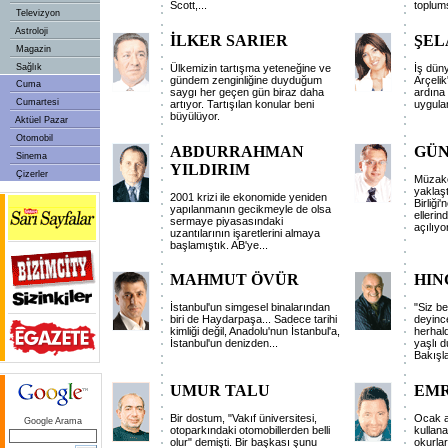
Scott,
...
toplum
Televizyon
Astroloji
İLKER SARIER
ŞEL
Magazin
Sağlık
Ülkemizin tartışma yeteneğine ve
İş dün
gündem zenginliğine duyduğum
Arçelik
Cuma
saygı her geçen gün biraz daha
ardına 
Cumartesi
artıyor. Tartışılan konular beni
uygula
büyülüyor.
Aktüel Pazar
Otomobil
ABDURRAHMAN
GÜN
Sinema
YILDIRIM
Çizerler
Müzaker
yaklaş
2001 krizi ile ekonomide yeniden
Birliği
yapılanmanın gecikmeyle de olsa
ellerin
sermaye piyasasındaki
açılıyo
uzantılarının işaretlerini almaya
başlamıştık. AB'ye
...
MAHMUT ÖVÜR
HIN
İstanbul'un simgesel binalarından
"Siz b
biri de Haydarpaşa... Sadece tarihi
deyinc
kimliği değil, Anadolu'nun İstanbul'a,
herhal
İstanbul'un denizden
...
yaşlı 
Bakışl
UMUR TALU
EMR
Bir dostum, "Vakıf üniversitesi,
Ocak a
Google Arama
otoparkındaki otomobillerden belli
kullana
olur" demişti. Bir başkası şunu
okurla