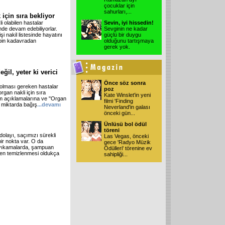
çocuklar için
sahurları,
...
 için sıra bekliyor
 olabilen hastalar
Sevin, iyi hissedin!
imde devam edebiliyorlar.
Sevginin ne kadar
i nakil listesinde hayatını
güçlü bir duygu
 bin kadavradan
olduğunu tartışmaya
gerek yok.
il, yeter ki verici
Önce söz sonra
i olması gereken hastalar
poz
rgan nakli için sıra
Kate Winslet'in yeni
tüm açıklamalarına ve "Organ
filmi 'Finding
i miktarda bağış
...devamı
Neverland'in galası
önceki gün
...
Ünlüsü bol ödül
töreni
dolayı, saçımızı sürekli
Las Vegas, önceki
ir nokta var. O da
gece 'Radyo Müzik
a yıkamalarda, şampuan
Ödülleri' törenine ev
nden temizlenmesi oldukça
sahipliği
...