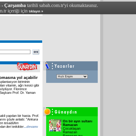
4 - Çarşamba
tarihli sabah.com.tr'yi okumaktasınız.
.tr içeriği için
tıklayın »
omasına yol açabilir
splantasyon biriminin
an vitamin, ağrı kesici gibi
 söylüyor. Florence
 Başkanı Prof. Dr. Yaman
kli yapılan bir hasta. Prof.
ını şöyle anlattı: "
Ankara
On bir ayın sultanı
ken tesadüfen
Ramazan
an ileri tetkikler
...devamı
Çocuklaşan
Ramazan
Ramazan ayı