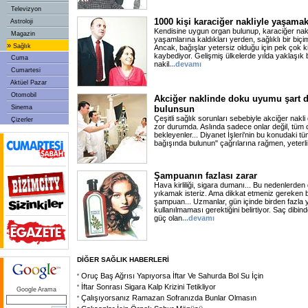
Televizyon
1000 kişi karaciğer nakliyle yaşamak
Astroloji
Kendisine uygun organ bulunup, karaciğer nakli
Magazin
yaşamlarına kaldıkları yerden, sağlıklı bir biç
»
Sağlık
Ancak, bağışlar yetersiz olduğu için pek çok kiş
kaybediyor. Gelişmiş ülkelerde yılda yaklaşık
Cuma
nakil
...devamı
Cumartesi
Aktüel Pazar
Otomobil
Akciğer naklinde doku uyumu şart değ
Sinema
bulunsun
Çeşitli sağlık sorunları sebebiyle akciğer nakl
Çizerler
zor durumda. Aslında sadece onlar değil, tüm o
bekleyenler... Diyanet İşleri'nin bu konudaki 
bağışında bulunun" çağrılarına rağmen, yeterl
Şampuanın fazlası zarar
Hava kirliliği, sigara dumanı... Bu nedenlerden 
yıkamak isteriz. Ama dikkat etmeniz gereken b
şampuan... Uzmanlar, gün içinde birden fazl
kullanılmaması gerektiğini belirtiyor. Saç dibi
güç olan
...devamı
DİĞER SAĞLIK HABERLERİ
Oruç Baş Ağrısı Yapıyorsa İftar Ve Sahurda Bol Su İçin
İftar Sonrası Sigara Kalp Krizini Tetikliyor
Google Arama
Çalışıyorsanız Ramazan Sofranızda Bunlar Olmasın