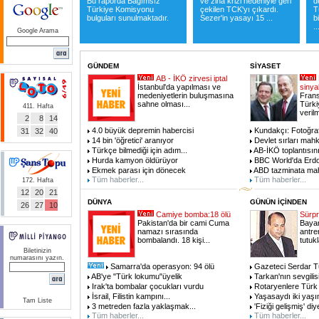
Bu raporda Bağımsız
ve zina krizi nedeniyle geri
d
Türkiye Komisyonu
çekilen TCK'yı çıkardı.
T
bulguları sunulmaktadır.
Sezer'in yasayı 15 ...
b
..
Google Arama
GÜNDEM
SİYASET
AB - İKÖ zirvesi iptal
İstanbul'da yapılması ve
sinya
medeniyetlerin buluşmasına
Fran
sahne olması
...
Türki
411. Hafta
veril
2
8
14
4.0 büyük depremin habercisi
Kundakçı: Fotoğraft
31
32
40
14 bin 'öğretici' aranıyor
Devlet sırları mah
Türkçe bilmediği için adım
...
AB-İKÖ toplantısının
Hurda kamyon öldürüyor
BBC World'da Erdo
Ekmek parası için dönecek
ABD tazminata mah
Tüm haberler...
Tüm haberler...
172. Hafta
12
20
21
DÜNYA
GÜNÜN İÇİNDEN
26
27
10
Camiye bomba:18 ölü
Sürpr
Pakistan'da bir cami Cuma
Bayan 
namazı sırasında
antre
bombalandı. 18 kişi
...
tutuk
Biletinizin
numarasını yazın.
Samarra'da operasyon: 94 ölü
Gazeteci Serdar T
AB'ye "Türk lokumu"üyelik
Tarkan'nın sevgilisi
Irak'ta bombalar çocukları vurdu
Rotaryenlere Türk 
İsrail, Filistin kampını
...
Yaşasaydı iki yaşı
Tam Liste
3 metreden fazla yaklaşmak
...
'Fiziği gelişmiş' di
Tüm haberler...
Tüm haberler...