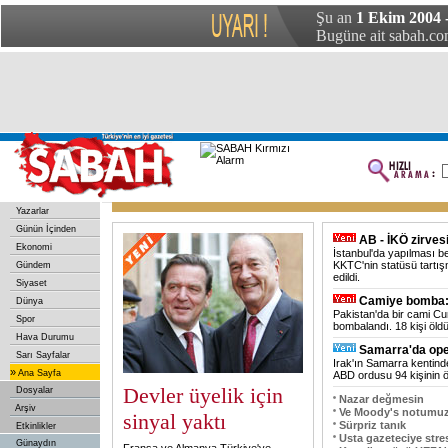
Şu an
1 Ekim 2004
Bugüne ait sabah.com
Yazarlar
Günün İçinden
AB - İKÖ zirvesi
Ekonomi
İstanbul'da yapılması b
KKTC'nin statüsü tartış
Gündem
edildi.
Siyaset
Camiye bomba:
Dünya
Pakistan'da bir cami C
Spor
bombalandı. 18 kişi öldü
Hava Durumu
Samarra'da ope
Sarı Sayfalar
Irak'ın Samarra kentin
»
Ana Sayfa
ABD ordusu 94 kişinin 
Devler üyelik için
Dosyalar
Nazar değmesin
Arşiv
Ve Moody's notumuzu
sinyal yaktı
Sürpriz tanık
Etkinlikler
Usta gazeteciye str
Günaydın