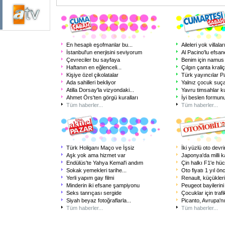
En hesaplı eşofmanlar bu
...
Aileleri yok villalar
İstanbul'un enerjisini seviyorum
Al Pacino'lu efsan
Çevreciler bu sayfaya
Benim için namus
Haftanın en eğlenceli
...
Çılgın çanta kraliç
Kişiye özel çikolatalar
Türk yayıncılar Pa
Ada sahilleri bekliyor
Yalnız çocuk suça
Atilla Dorsay'la vizyondaki
...
Yavru timsahlar k
Ahmet Örs'ten görgü kuralları
İyi beslen formun
Tüm haberler...
Tüm haberler...
Türk Holiganı Maço ve İşsiz
İki yüzlü oto devri
Aşk yok ama hizmet var
Japonya'da milli 
Endülüs'te Yahya Kemal'i andım
Çin halkı F1'e hüc
Sokak yemekleri tarihe
...
Oto fiyatı 1 yıl önc
Yerli yapım gay filmi
Renault, küçükler
Minderin iki efsane şampiyonu
Peugeot bayilerin
Seks tanrıçası sergide
Çocuklar için trafi
Siyah beyaz fotoğraflarla
...
Picanto, Avrupa'nı
Tüm haberler...
Tüm haberler...