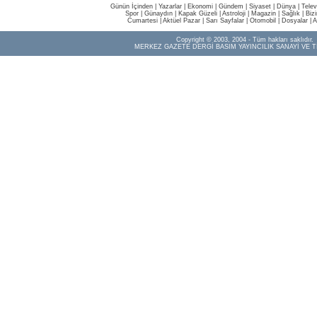
Günün İçinden
|
Yazarlar
|
Ekonomi
|
Gündem
|
Siyaset
|
Dünya |
Telev
Spor
|
Günaydın
|
Kapak Güzeli
|
Astroloji
|
Magazin
|
Sağlık
|
Biz
Cumartesi
|
Aktüel Pazar
|
Sarı Sayfalar
|
Otomobil
|
Dosyalar
|
A
Copyright © 2003, 2004 - Tüm hakları saklıdır.
MERKEZ GAZETE DERGİ BASIM YAYINCILIK SANAYİ VE T