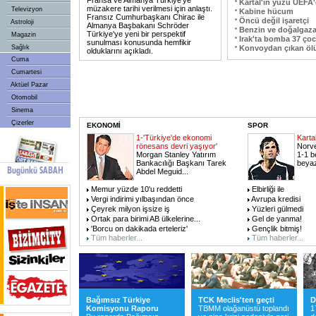
Fransa ve Almanya Türkiye'ye
Kartal'ın yüzü UEFA
müzakere tarihi verilmesi için anlaştı.
Televizyon
Kabine hücum
Fransız Cumhurbaşkanı Chirac ile
Öncü değil işaretçi
Astroloji
Almanya Başbakanı Schröder
Benzin ve doğalgaz
Türkiye'ye yeni bir perspektif
Magazin
Irak'ta bomba 37 ço
sunulması konusunda hemfikir
Sağlık
Konvoydan çıkan öl
olduklarını açıkladı.
Cuma
Cumartesi
Aktüel Pazar
Otomobil
Sinema
Çizerler
EKONOMİ
SPOR
1-'Türkiye'de ekonomi
Karta
rönesans devri yaşıyor'
Norve
Morgan Stanley Yatırım
1-1 b
Bankacılığı Başkanı Tarek
beyaz
Abdel Meguid
...
Memur yüzde 10'u reddetti
Elbirliği ile
Vergi indirimi yılbaşından önce
Avrupa kredisi
Çeyrek milyon işsize iş
Yüzleri gülmedi
Ortak para birimi AB ülkelerine
...
Gel de yanma!
'Borcu on dakikada erteleriz'
Gençlik bitmiş!
Tüm haberler...
Tüm haberler...
Bağımsız Türkiye
TCK Meclis'ten geçti
D
Komisyonu Raporu
TBMM olağanüstü toplandı
1