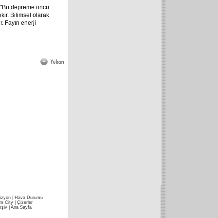
e, "Bu depreme öncü
kir. Bilimsel olarak
. Fayın enerji
izyon
|
Hava Durumu
im City
|
Çizerler
rşiv
|
Ana Sayfa