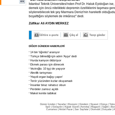
İstanbul Teknik Üniversitesi'nden Prof Dr. Haluk Eyidoğan is
demek için öncü nitelikteki depremin özelliklerini taşıması gere
söylenebilecek tek şey Marmara Denizi'nin hareketli olduğudur
boşalttığını söylemek de imkânsız" dedi.
Zülfikar Ali AYDIN MERKEZ
DİĞER GÜNDEM HABERLERİ
14 bin 'öğretici' aranıyor
Türkçe bilmediği için adım 'Ayşe' dedi
Hurda kamyon öldürüyor
Ekmek parası için dönecek
Veziroğlu: 10 işçi de yaşıyor
Alevilik tartışması
'Haydi organ bağışı yapın'
Terör yüzünden kızlar okuyamadı
İnsanlar biraz rahatsız olsun
Perdeler zamsız açıldı
Maket kentte tatbikat
Günün İçinden
|
Yazarlar
|
Ekonomi
|
Gündem
|
Siyaset
|
Dünya |
Telev
Spor
|
Günaydın
|
Kapak Güzeli
|
Astroloji
|
Magazin
|
Sağlık
|
Biz
Cumartesi
|
Aktüel Pazar
|
Sarı Sayfalar
|
Otomobil
|
Dosyalar
|
A