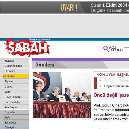
Şu an
1 Ekim 2004
Bugüne ait sabah.com
Yazarlar
Günün İçinden
Ekonomi
»
Gündem
4.0 büyük deprem
Siyaset
Deprem kabini sat
Dünya
Spor
Öncü değil işare
Hava Durumu
Sarı Sayfalar
Prof. Görür, Çınarcık-A
Ana Sayfa
"Marmara'nın tabanında
Dosyalar
zaman böyle sarsıntıl
Arşiv
ya da artçı demek zor"
Etkinlikler
Günaydın