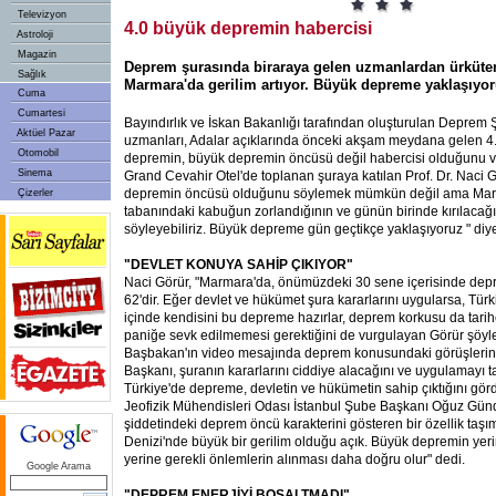
Televizyon
4.0 büyük depremin habercisi
Astroloji
Magazin
Deprem şurasında biraraya gelen uzmanlardan ürküte
Sağlık
Marmara'da gerilim artıyor. Büyük depreme yaklaşıyor
Cuma
Cumartesi
Bayındırlık ve İskan Bakanlığı tarafından oluşturulan Deprem 
Aktüel Pazar
uzmanları, Adalar açıklarında önceki akşam meydana gelen 4.
Otomobil
depremin, büyük depremin öncüsü değil habercisi olduğunu vu
Sinema
Grand Cevahir Otel'de toplanan şuraya katılan Prof. Dr. Naci 
depremin öncüsü olduğunu söylemek mümkün değil ama Marm
Çizerler
tabanındaki kabuğun zorlandığının ve günün birinde kırılacağ
söyleyebiliriz. Büyük depreme gün geçtikçe yaklaşıyoruz " diy
"DEVLET KONUYA SAHİP ÇIKIYOR"
Naci Görür, "Marmara'da, önümüzdeki 30 sene içerisinde dep
62'dir. Eğer devlet ve hükümet şura kararlarını uygularsa, Tür
içinde kendisini bu depreme hazırlar, deprem korkusu da tarihe 
paniğe sevk edilmemesi gerektiğini de vurgulayan Görür şöyle
Başbakan'ın video mesajında deprem konusundaki görüşlerini
Başkanı, şuranın kararlarını ciddiye alacağını ve uygulamayı t
Türkiye'de depreme, devletin ve hükümetin sahip çıktığını gö
Jeofizik Mühendisleri Odası İstanbul Şube Başkanı Oğuz Gün
şiddetindeki deprem öncü karakterini gösteren bir özellik taş
Denizi'nde büyük bir gerilim olduğu açık. Büyük depremin yerin
yerine gerekli önlemlerin alınması daha doğru olur" dedi.
Google Arama
"DEPREM ENERJİYİ BOŞALTMADI"