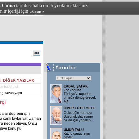
 - Cuma
tarihli sabah.com.tr'yi okumaktasınız.
.tr içeriği için
tıklayın »
ERDAL ŞAFAK
in habercisi
Zor konular
ışı tavan yaptı
Türkiye'yi tepeden
tırnağa dönüştürecek
AB
...
tçi
ÖMER LÜTFİ METE
Geleceğin kurmayı
dalar depremi için
Susurluk davasının
 canlı faylar var. Zaman
bir an için yeniden
...
ara neden oluyor. Öncü
 diye konuştu.
UMUR TALU
Kayıp çanta, ayıp
devlet