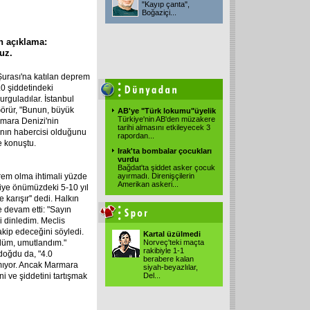
"Kayıp çanta",
Boğaziçi
...
n açıklama:
uz.
Şurası'na katılan deprem
0 şiddetindeki
rguladılar. İstanbul
Görür, "Bunun, büyük
AB'ye "Türk lokumu"üyelik
Türkiye'nin AB'den müzakere
ara Denizi'nin
tarihi almasını etkileyecek 3
ının habercisi olduğunu
rapordan
...
e konuştu.
Irak'ta bombalar çocukları
vurdu
Bağdat'ta şiddet asker çocuk
rem olma ihtimali yüzde
ayırmadı. Direnişçilerin
Amerikan askeri
...
kiye önümüzdeki 5-10 yıl
karışır'' dedi. Halkın
 devam etti: "Sayın
 dinledim. Meclis
akip edeceğini söyledi.
Kartal üzülmedi
rdüm, umutlandım."
Norveç'teki maçta
rakibiyle 1-1
doğdu da, "4.0
berabere kalan
ımıyor. Ancak Marmara
siyah-beyazlılar,
i ve şiddetini tartışmak
Del
...