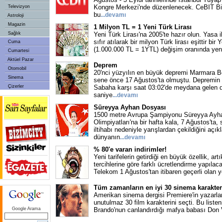
Kongre Merkezi'nde düzenlenecek. CeBIT Bil
Televizyon
bu
...devamı
Astroloji
Magazin
1 Milyon TL = 1 Yeni Türk Lirası
Sağlık
Yeni Türk Lirası'na 2005'te hazır olun. Yasa il
sıfır atılarak bir milyon Türk lirası eşittir bir 
Cuma
(1.000.000 TL = 1YTL) değişim oranında yeni
Cumartesi
Aktüel Pazar
Deprem
Otomobil
20'nci yüzyılın en büyük depremi Marmara B
Sinema
sene önce 17 Ağustos'ta olmuştu. Depremin 
Çizerler
Sabaha karşı saat 03:02'de meydana gelen 
saniye
...devamı
Süreyya Ayhan Dosyası
1500 metre Avrupa Şampiyonu Süreyya Ayha
Olimpiyatları'na bir hafta kala, 7 Ağustos'ta,
iltihabı nedeniyle yarışlardan çekildiğini açı
dünyanın
...devamı
% 80'e varan indirimler!
Yeni tarifelerin getirdiği en büyük özellik, art
tercihlerine göre farklı ücretlendirme yapıla
Telekom 1 Ağustos'tan itibaren geçerli olan y
Tüm zamanların en iyi 30 sinema karakter
Amerikan sinema dergisi Premiere'in yazarla
unutulmaz 30 film karakterini seçti. Bu liste
Google Arama
Brando'nun canlandırdığı mafya babası Don 