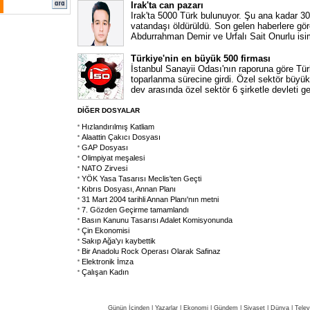
Irak'ta can pazarı
Irak'ta 5000 Türk bulunuyor. Şu ana kadar 30
vatandaşı öldürüldü. Son gelen haberlere göre
Abdurrahman Demir ve Urfalı Sait Onurlu isi
Türkiye'nin en büyük 500 firması
İstanbul Sanayii Odası'nın raporuna göre Türk
toparlanma sürecine girdi. Özel sektör büyük
dev arasında özel sektör 6 şirketle devleti ge
DİĞER DOSYALAR
Hızlandırılmış Katliam
Alaattin Çakıcı Dosyası
GAP Dosyası
Olimpiyat meşalesi
NATO Zirvesi
YÖK Yasa Tasarısı Meclis'ten Geçti
Kıbrıs Dosyası, Annan Planı
31 Mart 2004 tarihli Annan Planı'nın metni
7. Gözden Geçirme tamamlandı
Basın Kanunu Tasarısı Adalet Komisyonunda
Çin Ekonomisi
Sakıp Ağa'yı kaybettik
Bir Anadolu Rock Operası Olarak Safinaz
Elektronik İmza
Çalışan Kadın
Günün İçinden
|
Yazarlar
|
Ekonomi
|
Gündem
|
Siyaset
|
Dünya |
Telev