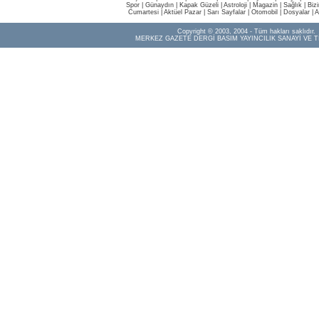
Spor
|
Günaydın
|
Kapak Güzeli
|
Astroloji
|
Magazin
|
Sağlık
|
Biz
Cumartesi
|
Aktüel Pazar
|
Sarı Sayfalar
|
Otomobil
|
Dosyalar
|
A
Copyright © 2003, 2004 - Tüm hakları saklıdır.
MERKEZ GAZETE DERGİ BASIM YAYINCILIK SANAYİ VE T