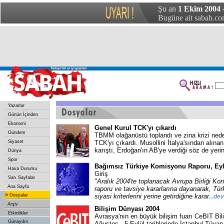
Şu an
1 Ekim 2004
Bugüne ait sabah.com
Yazarlar
Günün İçinden
Ekonomi
Genel Kurul TCK'yı çıkardı
Gündem
TBMM olağanüstü toplandı ve zina krizi neden
Siyaset
TCK'yı çıkardı. Musollini İtalya'sından alınan
karıştı, Erdoğan'ın AB'ye verdiği söz de yeri
Dünya
Spor
Bağımsız Türkiye Komisyonu Raporu, Eyl
Hava Durumu
Giriş
Sarı Sayfalar
"Aralık 2004'te toplanacak Avrupa Birliği K
Ana Sayfa
raporu ve tavsiye kararlarına dayanarak, Tü
»
Dosyalar
siyasi kriterlerini yerine getirdiğine karar
...de
Arşiv
Bilişim Dünyası 2004
Etkinlikler
Avrasya'nın en büyük bilişim fuarı CeBIT Bil
Günaydın
Ağustos - 5 Eylül tarihlerinde İstanbul Tüya