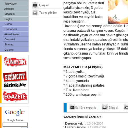
parçaya bölün. Patatesleri
Televizyon
çatalla iyice ezin, 3 çorba
Astroloji
kaşığı zeytinyağı, tuz,
Magazin
karabiber ve peyniri katıp
Sağlık
iyice karıştırın.
Cuma
Hazırladığınız malzemeyi dörde bölün. Her
Cumartesi
ortasına patatesli karışımı koyun. Kaşığın t
Aktüel Pazar
bastırarak yayın ve ortasını havuz gibi açı
etrafındaki yufkaları, patates püresinin etra
Otomobil
Yufkaların üzerine kalan zeytinyağını sürü
Sinema
fırında sararıncaya kadar yaklaşık 15 dakik
Çizerler
çıkarıp, ortasına yumurtaları kırın ve fırın
sıcak servis yapın.
MALZEMELER (4 kişilik)
*
1 adet yufka
* 7 çorba kaşığı zeytinyağı
* 4 adet yumurta
* 4 adet haşlanmış patates
* Tuz. Karabiber
* 100 gram kaşar peyniri
YAZARIN ÖNCEKİ YAZILARI
Google Arama
Dereotlu kek
/ 13-09-2004
Lezzet Güneşi
/ 12-09-2004