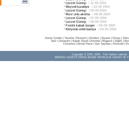
Lezzet Güneşi
/ 11-09-2004
Meyveli kurabiye
/ 10-09-2004
Lezzet Güneşi
/ 09-09-2004
Mısır unlu akıtma
/ 08-09-2004
Lezzet Güneşi
/ 07-09-2004
Lezzet Güneşi
/ 06-09-2004
Fıstıklı kabak burger
/ 05-09-2004
Kimyonlu erikli bamya
/ 04-09-2004
Günün İçinden
|
Yazarlar
|
Ekonomi
|
Gündem
|
Siyaset
|
Dünya |
Telev
Spor
|
Günaydın
|
Kapak Güzeli
|
Astroloji
|
Magazin
|
Sağlık
|
Biz
Cumartesi
|
Aktüel Pazar
|
Sarı Sayfalar
|
Otomobil
|
Do
Copyright © 2003, 2004 - Tüm hakları saklıdır.
MERKEZ GAZETE DERGİ BASIM YAYINCILIK SANAYİ VE T