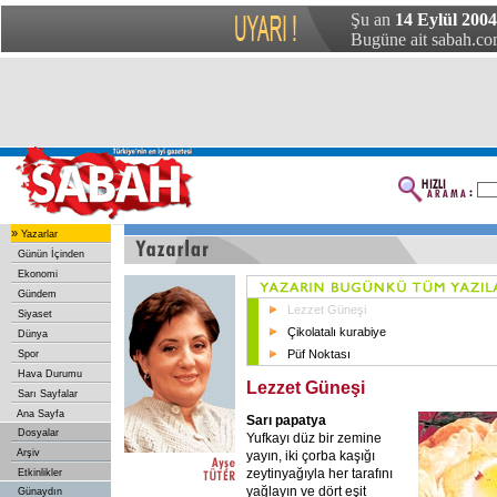
Şu an
14 Eylül 2004 
Bugüne ait sabah.com
»
Yazarlar
Günün İçinden
Ekonomi
Gündem
Lezzet Güneşi
Siyaset
Çikolatalı kurabiye
Dünya
Püf Noktası
Spor
Hava Durumu
Lezzet Güneşi
Sarı Sayfalar
Ana Sayfa
Sarı papatya
Dosyalar
Yufkayı düz bir zemine
Arşiv
yayın, iki çorba kaşığı
zeytinyağıyla her tarafını
Etkinlikler
yağlayın ve dört eşit
Günaydın