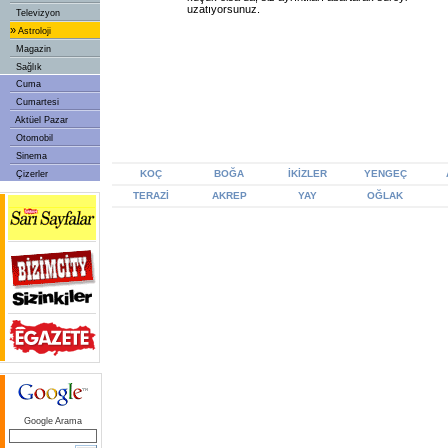
uzatıyorsunuz.
Televizyon
»
Astroloji
Magazin
Sağlık
Cuma
Cumartesi
Aktüel Pazar
Otomobil
Sinema
KOÇ
BOĞA
İKİZLER
YENGEÇ
Çizerler
TERAZİ
AKREP
YAY
OĞLAK
Google Arama