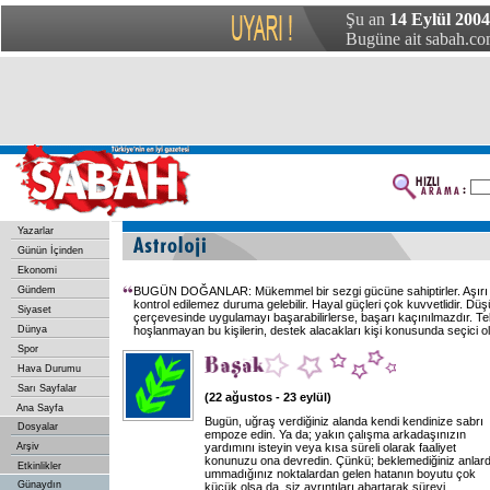
Şu an
14 Eylül 2004 
Bugüne ait sabah.com
Yazarlar
Günün İçinden
Ekonomi
Gündem
BUGÜN DOĞANLAR: Mükemmel bir sezgi gücüne sahiptirler. Aşırı 
kontrol edilemez duruma gelebilir. Hayal güçleri çok kuvvetlidir. Düş
Siyaset
çerçevesinde uygulamayı başarabilirlerse, başarı kaçınılmazdır. T
Dünya
hoşlanmayan bu kişilerin, destek alacakları kişi konusunda seçici ol
Spor
Hava Durumu
Sarı Sayfalar
(22 ağustos - 23 eylül)
Ana Sayfa
Bugün, uğraş verdiğiniz alanda kendi kendinize sabrı
Dosyalar
empoze edin. Ya da; yakın çalışma arkadaşınızın
Arşiv
yardımını isteyin veya kısa süreli olarak faaliyet
konunuzu ona devredin. Çünkü; beklemediğiniz anlard
Etkinlikler
ummadığınız noktalardan gelen hatanın boyutu çok
Günaydın
küçük olsa da, siz ayrıntıları abartarak süreyi