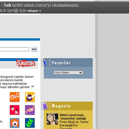
- Salı
tarihli sabah.com.tr'yi okumaktasınız.
.tr içeriği için
tıklayın »
duygusal yapıları bazen
üncelerini mantık
ek başına kalmaktan
mayı bilmeleri gerekir.
Seksi oyuncuya
'soyunma' yasağı
a,
Pınar Altuğ ve Tamer
Karadağlı'nın
Çocuklar