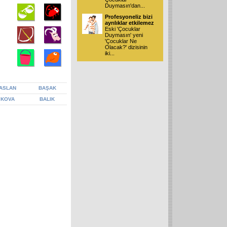
Duymasın'dan
...
Profesyoneliz bizi
ayrılıklar etkilemez
Eski 'Çocuklar
Duymasın' yeni
'Çocuklar Ne
Olacak?' dizisinin
iki
...
ASLAN
BAŞAK
KOVA
BALIK