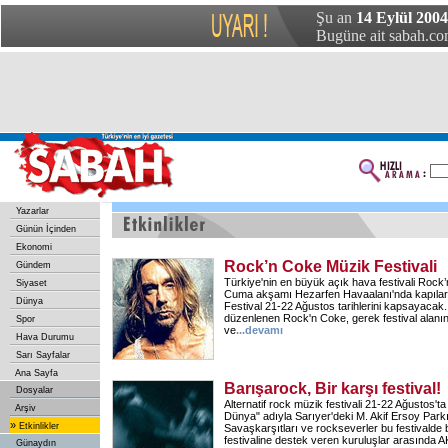
Şu an
14 Eylül 2004 
Bugüne ait sabah.com
Yazarlar
Günün İçinden
Ekonomi
Rock’n Coke Müzik Festivali
Gündem
Türkiye'nin en büyük açık hava festivali Rock
Siyaset
Cuma akşamı Hezarfen Havaalanı'nda kapılar
Dünya
Festival 21-22 Ağustos tarihlerini kapsayacak. 
düzenlenen Rock'n Coke, gerek festival alanı
Spor
ve
...devamı
Hava Durumu
Sarı Sayfalar
Ana Sayfa
Barışarock, Bir karşı festival!
Dosyalar
Alternatif rock müzik festivali 21-22 Ağustos't
Arşiv
Dünya" adıyla Sarıyer'deki M. Akif Ersoy Park
»
Etkinlikler
Savaşkarşıtları ve rockseverler bu festivalde
festivaline destek veren kuruluşlar arasında
Günaydın