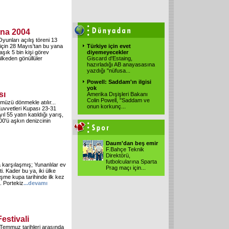
ina 2004
Oyunları açılış töreni 13
i için 28 Mayıs'tan bu yana
Türkiye için evet
aşık 5 bin kişi görev
diyemeyecekler
ülkeden gönüllüler
Giscard d'Estaing,
hazırladığı AB anayasasına
yazdığı "nüfusa
...
Powell: Saddam'ın ilgisi
yok
sı
Amerika Dışişleri Bakanı
Colin Powell, "Saddam ve
ümüzü dönmekle atılır...
onun korkunç
...
Kuvvetleri Kupası 23-31
l 55 yatın katıldığı yarış,
0'ü aşkın denizcinin
Daum'dan beş emir
F.Bahçe Teknik
Direktörü,
futbolcularına Sparta
 karşılaşmış; Yunanlılar ev
Prag maçı için
...
ti. Kader bu ya, iki ülke
eşme kupa tarihinde ilk kez
ı. Portekiz
...devamı
estivali
8 Temmuz tarihleri arasında