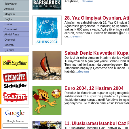
Araştırma,
...devamı
Televizyon
Astroloji
Magazin
28. Yaz Olimpiyat Oyunları, At
Sağlık
Atina'nın evsahipliği yaptığı 28. Yaz Olimpiyat 
Cuma
Ağustos'ta gerçekleşti. Yunanlılar, açılış tören
yaklaşık 600 prova yaptı. Açılış töreninde yakl
Cumartesi
alırken, aralarında Türklerin de bulunduğu 31 
Aktüel Pazar
de
...devamı
Otomobil
Sinema
Çizerler
Sabah Deniz Kuvvetleri Kupa
Denizci bir millet olmanın ilk adımı denize yüz
Türkiye'nin en büyük yat yarışı Sabah Deniz 
Temmuz tarihleri arasında gerçekleşecek. Bu yı
İstanbul'da başlayıp Çeşme'de son bulacak. 50
katıldığı
...devamı
Euro 2004, 12 Haziran 2004
Portekiz ile Yunanistan kupanın açılış maçında
sahibi Portekiz'i sürpriz bir şekilde 2- 1 yenmiş
finalde de karşı karşıya geldi. Ve böyle bir eşl
yaşanıyordu. İki testiden birisi kesin kırılacakt
Google Arama
11. Uluslararası İstanbul Caz F
11. Uluslararası İstanbul Caz Festivali 07 - 1