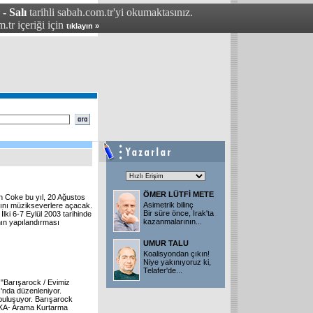
- Salı
tarihli sabah.com.tr'yi okumaktasınız.
.tr içeriği için
tıklayın »
ÖMER LÜTFİ METE
’n Coke bu yıl, 20 Ağustos
Asimetrik bilinç
ını müzikseverlere açacak.
Bir süre önce, Irak'ta
İlki 6-7 Eylül 2003 tarihinde
kazanmalarının
...
nın yapılandırması
UMUR TALU
Koalisyondan çıkın!
Niye yakınıyoruz ki,
Telafer'de
...
a "Barışarock / Evimiz
ı'nda düzenleniyor.
 buluşuyor. Barışarock
 AKA- Arama Kurtarma