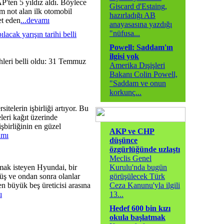
ten 5 yıldız aldı. Böylece
Giscard d'Estaing,
 not alan ilk otomobil
hazırladığı AB
et eden
...devamı
anayasasına yazdığı
"nüfusa
...
lacak yarışın tarihi belli
Powell: Saddam'ın
ilgisi yok
ihleri belli oldu: 31 Temmuz
Amerika Dışişleri
Bakanı Colin Powell,
"Saddam ve onun
korkunç
...
sitelerin işbirliği artıyor. Bu
leri kağıt üzerinde
şbirliğinin en güzel
AKP ve CHP
amı
düşünce
özgürlüğünde uzlaştı
Meclis Genel
lmak isteyen Hyundai, bir
Kurulu'nda bugün
ş ve ondan sonra olanlar
görüşülecek Türk
n büyük beş üreticisi arasına
Ceza Kanunu'yla ilgili
ı
13
...
Hedef 600 bin kızı
okula başlatmak