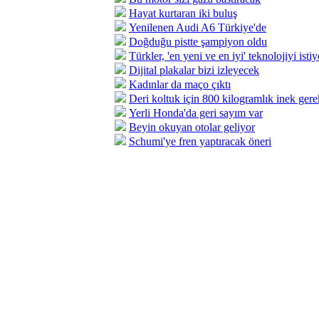
Hayat kurtaran iki buluş
Yenilenen Audi A6 Türkiye'de
Doğduğu pistte şampiyon oldu
Türkler, 'en yeni ve en iyi' teknolojiyi istiy
Dijital plakalar bizi izleyecek
Kadınlar da maço çıktı
Deri koltuk için 800 kilogramlık inek gere
Yerli Honda'da geri sayım var
Beyin okuyan otolar geliyor
Schumi'ye fren yaptıracak öneri