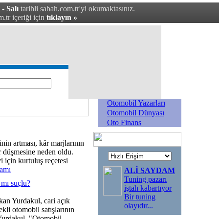
- Salı
tarihli sabah.com.tr'yi okumaktasınız.
.tr içeriği için
tıklayın »
Otomobil Yazarları
Otomobil Dünyası
Oto Finans
nin artması, kâr marjlarının
ar düşmesine neden oldu.
i için kurtuluş reçetesi
vamı
ALİ SAYDAM
Tuning pazarı
ı mı suçlu?
iştah kabartıyor
Bir tuning
an Yurdakul, cari açık
olayıdır
...
li otomobil satışlarının
 Yurdakul, "Otomobil,