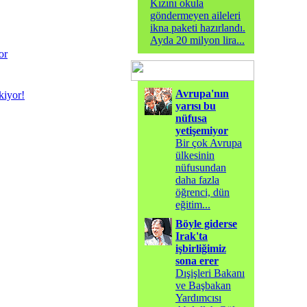
Kızını okula
göndermeyen aileleri
ikna paketi hazırlandı.
Ayda 20 milyon lira
...
or
Avrupa'nın
kiyor!
yarısı bu
nüfusa
yetişemiyor
Bir çok Avrupa
ülkesinin
nüfusundan
daha fazla
öğrenci, dün
eğitim
...
Böyle giderse
Irak'ta
işbirliğimiz
sona erer
Dışişleri Bakanı
ve Başbakan
Yardımcısı