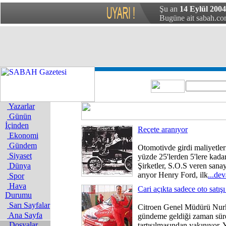
Şu an
14 Eylül 2004 
Bugüne ait sabah.com
Yazarlar
Günün
İçinden
Reçete aranıyor
Ekonomi
Gündem
Otomotivde girdi maliyetleri
Siyaset
yüzde 25'lerden 5'lere kad
Dünya
Şirketler, S.O.S veren sanay
arıyor Henry Ford, ilk
...de
Spor
Hava
Cari açıkta sadece oto satış
Durumu
Sarı Sayfalar
Citroen Genel Müdürü Nurk
Ana Sayfa
gündeme geldiği zaman sürek
Dosyalar
tartışılmasından yakınıyor.