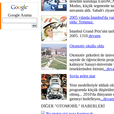
denetim kuruluşu EuroNCAP'
Modus, küçük segmentte tam
unvanını aldı. Sabah'ı ziyar
Google Arama
2005 yılında İstanbul'da yapı
oldu: Temmuz.
İstanbul Grand Prix'sini tar
2005. 1310
devamı
Otomotiv okullu oldu
Otomotiv şirketleri ile üniver
sayede de öğrencilerin proje
kalmıyor Sanayi-üniversite i
örneklerinden birisini
...dev
Şovla gelen inat
Yeni modelleriyle iddialı o
programda küçük düşürülmü
olmuş... 2010'da dünyanın e
girmeyi hedefleyen
...devam
DİĞER "OTOMOBİL" HABERLERİ
Bu motor sizi gaza bastıracak