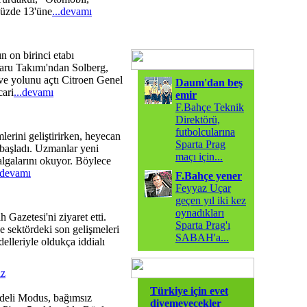
yüzde 13'üne
...devamı
 on birinci etabı
baru Takımı'ndan Solberg,
irve yolunu açtı Citroen Genel
Daum'dan beş
ari
...devamı
emir
F.Bahçe Teknik
Direktörü,
futbolcularına
lerini geliştirirken, heyecan
Sparta Prag
 başladı. Uzmanlar yeni
maçı için
...
algalarını okuyor. Böylece
.devamı
F.Bahçe yener
Feyyaz Uçar
geçen yıl iki kez
oynadıkları
ah Gazetesi'ni ziyaret etti.
Sparta Prag'ı
e sektördeki son gelişmeleri
SABAH'a
...
delleriyle oldukça iddialı
ız
Türkiye için evet
deli Modus, bağımsız
diyemeyecekler