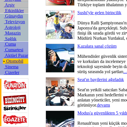
Türkiye toplam ithalatının 
Arşiv
Etkinlikler
Sushi'yle gelen birincilik
Günaydın
Televizyon
Dünya Ralli Şampiyonası'nın
Astroloji
Japonya'da gerçekleşti. Su
Magazin
finişi ilk sırada gördü ve z
Müdürü Nurkan Yurdakul, c
Sağlık
Cuma
Kazalara sanal çözüm
Cumartesi
Aktüel Pazar
Mühendisler güvenlik sistem
»
Otomobil
ve korkuları da incelemeye
teknoloji sayesinde beyin d
Sinema
sürüş sırasında yol şartları
..
Çizerler
Seat'ın bayilerini ağırladık
Seat'ın yetkili satıcıları Sab
Markanın yeni hedeflerini v
anlatan yöneticiler, yeni mo
görünüyor.
devamı
Modus'a güvenlikten 5 yıld
Renault'nun yeni küçük mo