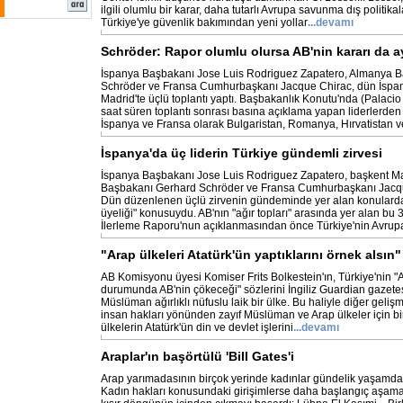
ilgili olumlu bir karar, daha tutarlı Avrupa savunma dış politikal
Türkiye'ye güvenlik bakımından yeni yollar
...devamı
Schröder: Rapor olumlu olursa AB'nin kararı da a
İspanya Başbakanı Jose Luis Rodriguez Zapatero, Almanya 
Schröder ve Fransa Cumhurbaşkanı Jacque Chirac, dün İspan
Madrid'te üçlü toplantı yaptı. Başbakanlık Konutu'nda (Palaci
saat süren toplantı sonrası basına açıklama yapan liderlerden
İspanya ve Fransa olarak Bulgaristan, Romanya, Hırvatistan v
İspanya'da üç liderin Türkiye gündemli zirvesi
İspanya Başbakanı Jose Luis Rodriguez Zapatero, başkent M
Başbakanı Gerhard Schröder ve Fransa Cumhurbaşkanı Jacques
Dün düzenlenen üçlü zirvenin gündeminde yer alan konulardan
üyeliği" konusuydu. AB'nın "ağır topları" arasında yer alan bu 3 
İlerleme Raporu'nun açıklanmasından önce Türkiye'nin Avrupa 
"Arap ülkeleri Atatürk'ün yaptıklarını örnek alsın"
AB Komisyonu üyesi Komiser Frits Bolkestein'ın, Türkiye'nin "
durumunda AB'nin çökeceği" sözlerini İngiliz Guardian gazetes
Müslüman ağırlıklı nüfuslu laik bir ülke. Bu haliyle diğer gelişm
insan hakları yönünden zayıf Müslüman ve Arap ülkeler için bir
ülkelerin Atatürk'ün din ve devlet işlerini
...devamı
Araplar'ın başörtülü 'Bill Gates'i
Arap yarımadasının birçok yerinde kadınlar gündelik yaşamda h
Kadın hakları konusundaki girişimlerse daha başlangıç aşamas