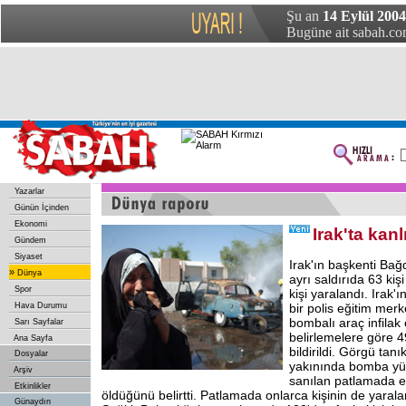
Şu an
14 Eylül 2004 
Bugüne ait sabah.com
Yazarlar
Günün İçinden
Ekonomi
Irak'ta kanl
Gündem
Siyaset
Irak'ın başkenti Bağ
»
Dünya
ayrı saldırıda 63 kiş
Spor
kişi yaralandı. Irak'
Hava Durumu
bir polis eğitim mer
bombalı araç infilak 
Sarı Sayfalar
belirlemelere göre 4
Ana Sayfa
bildirildi. Görgü tan
Dosyalar
yakınında bomba yük
Arşiv
sanılan patlamada en
Etkinlikler
öldüğünü belirtti. Patlamada onlarca kişinin de yarala
Günaydın