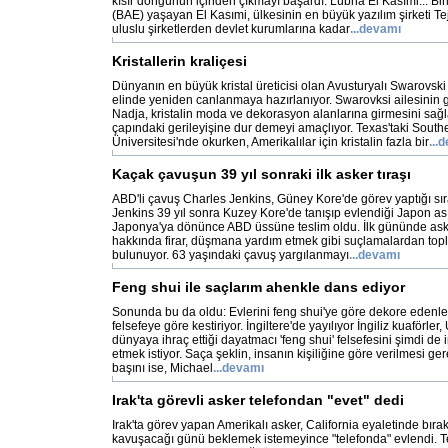
kısır döngünün içinden çıkmayı başardı: Lübna El Kasımi... Birl
(BAE) yaşayan El Kasımi, ülkesinin en büyük yazılım şirketi Te
uluslu şirketlerden devlet kurumlarına kadar
...devamı
Kristallerin kraliçesi
Dünyanın en büyük kristal üreticisi olan Avusturyalı Swarovski ş
elinde yeniden canlanmaya hazırlanıyor. Swarovksi ailesinin
Nadja, kristalin moda ve dekorasyon alanlarına girmesini sağl
çapındaki gerileyişine dur demeyi amaçlıyor. Texas'taki South
Üniversitesi'nde okurken, Amerikalılar için kristalin fazla bir
...
Kaçak çavuşun 39 yıl sonraki ilk asker tıraşı
ABD'li çavuş Charles Jenkins, Güney Kore'de görev yaptığı sır
Jenkins 39 yıl sonra Kuzey Kore'de tanışıp evlendiği Japon asıl
Japonya'ya dönünce ABD üssüne teslim oldu. İlk gününde asker
hakkında firar, düşmana yardım etmek gibi suçlamalardan top
bulunuyor. 63 yaşındaki çavuş yargılanmayı
...devamı
Feng shui ile saçlarım ahenkle dans ediyor
Sonunda bu da oldu: Evlerini feng shui'ye göre dekore edenler
felsefeye göre kestiriyor. İngiltere'de yayılıyor İngiliz kuaförl
dünyaya ihraç ettiği dayatmacı 'feng shui' felsefesini şimdi de
etmek istiyor. Saça şeklin, insanın kişiliğine göre verilmesi ge
başını ise, Michael
...devamı
Irak'ta görevli asker telefondan "evet" dedi
Irak'ta görev yapan Amerikalı asker, California eyaletinde bırakt
kavuşacağı günü beklemek istemeyince "telefonda" evlendi