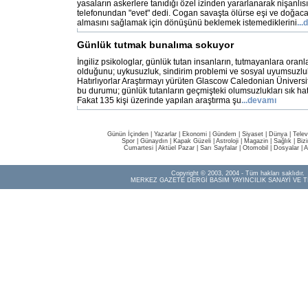
yasaların askerlere tanıdığı özel izinden yararlanarak nişanlı
telefonundan "evet" dedi. Cogan savaşta ölürse eşi ve doğac
almasını sağlamak için dönüşünü beklemek istemediklerini
..
Günlük tutmak bunalıma sokuyor
İngiliz psikologlar, günlük tutan insanların, tutmayanlara oran
olduğunu; uykusuzluk, sindirim problemi ve sosyal uyumsuzluk
Hatırlıyorlar Araştırmayı yürüten Glascow Caledonian Ünivers
bu durumu; günlük tutanların geçmişteki olumsuzlukları sık hat
Fakat 135 kişi üzerinde yapılan araştırma şu
...devamı
Günün İçinden
|
Yazarlar
|
Ekonomi
|
Gündem
|
Siyaset
|
Dünya |
Telev
Spor
|
Günaydın
|
Kapak Güzeli
|
Astroloji
|
Magazin
|
Sağlık
|
Biz
Cumartesi
|
Aktüel Pazar
|
Sarı Sayfalar
|
Otomobil
|
Dosyalar
|
A
Copyright © 2003, 2004 - Tüm hakları saklıdır.
MERKEZ GAZETE DERGİ BASIM YAYINCILIK SANAYİ VE T