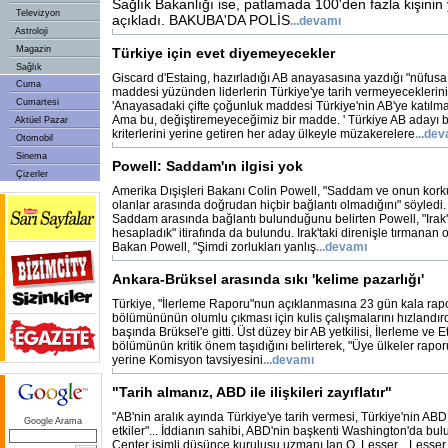
Sağlık Bakanlığı ise, patlamada 100'den fazla kişinin
Televizyon
açıkladı. BAKUBA'DA POLİS
...devamı
Astroloji
Magazin
Türkiye için evet diyemeyecekler
Sağlık
Giscard d'Estaing, hazırladığı AB anayasasına yazdığı "nüfusa 
Cuma
maddesi yüzünden liderlerin Türkiye'ye tarih vermeyeceklerini 
Cumartesi
'Anayasadaki çifte çoğunluk maddesi Türkiye'nin AB'ye katılma 
Ama bu, değiştiremeyeceğimiz bir madde. ' Türkiye AB adayı 
Aktüel Pazar
kriterlerini yerine getiren her aday ülkeyle müzakerelere
...de
Otomobil
Sinema
Powell: Saddam'ın ilgisi yok
Çizerler
Amerika Dışişleri Bakanı Colin Powell, "Saddam ve onun korku
olanlar arasında doğrudan hiçbir bağlantı olmadığını" söyledi.
Saddam arasında bağlantı bulunduğunu belirten Powell, "Irak'ta
hesapladık" itirafında da bulundu. Irak'taki direnişle tırmanan
Bakan Powell, "Şimdi zorlukları yanlış
...devamı
Ankara-Brüksel arasında sıkı 'kelime pazarlığı'
Türkiye, "İlerleme Raporu"nun açıklanmasına 23 gün kala rapo
bölümününün olumlu çıkması için kulis çalışmalarını hızlandırd
başında Brüksel'e gitti. Üst düzey bir AB yetkilisi, İlerleme ve E
bölümünün kritik önem taşıdığını belirterek, "Üye ülkeler rapor
yerine Komisyon tavsiyesini
...devamı
"Tarih almanız, ABD ile ilişkileri zayıflatır"
"AB'nin aralık ayında Türkiye'ye tarih vermesi, Türkiye'nin ABD i
Google Arama
etkiler"... İddianın sahibi, ABD'nin başkenti Washington'da bu
Center isimli düşünce kuruluşu uzmanı Ian O. Lesser... Lesser