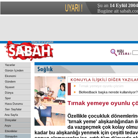
Şu an
14 Eylül 2004 
Bugüne ait sabah.com
Yazarlar
Günün İçinden
Ekonomi
Gündem
Tırnak yemeye oyunlu çözüm
Siyaset
Biofeedback başka nerede kullanılıyor?
Dünya
Spor
Tırnak yemeye oyunlu 
Hava Durumu
Sarı Sayfalar
Ana Sayfa
Özellikle çocukluk dönemlerin
Dosyalar
'tırnak yeme' alışkanlığından i
Arşiv
da vazgeçmek çok kolay olmu
Etkinlikler
kadar bu alışkanlığı yenmek için çeşitli ted
Günaydın