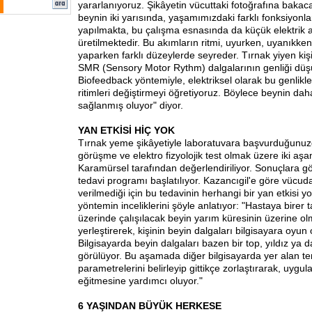
yararlanıyoruz. Şikâyetin vücuttaki fotoğrafına baka
beynin iki yarısında, yaşamımızdaki farklı fonksiyonla
yapılmakta, bu çalışma esnasında da küçük elektrik a
üretilmektedir. Bu akımların ritmi, uyurken, uyanıkken v
yaparken farklı düzeylerde seyreder. Tırnak yiyen kişi
SMR (Sensory Motor Rythm) dalgalarının genliği düş
Biofeedback yöntemiyle, elektriksel olarak bu genlikler
ritimleri değiştirmeyi öğretiyoruz. Böylece beynin dah
sağlanmış oluyor" diyor.
YAN ETKİSİ HİÇ YOK
Tırnak yeme şikâyetiyle laboratuvara başvurduğunuzd
görüşme ve elektro fizyolojik test olmak üzere iki aşa
Karamürsel tarafından değerlendiriliyor. Sonuçlara g
tedavi programı başlatılıyor. Kazancıgil'e göre vücuda 
verilmediği için bu tedavinin herhangi bir yan etkisi y
yöntemin inceliklerini şöyle anlatıyor: "Hastaya birer 
üzerinde çalışılacak beyin yarım küresinin üzerine ol
yerleştirerek, kişinin beyin dalgaları bilgisayara oyun o
Bilgisayarda beyin dalgaları bazen bir top, yıldız ya 
görülüyor. Bu aşamada diğer bilgisayarda yer alan te
parametrelerini belirleyip gittikçe zorlaştırarak, uygul
eğitmesine yardımcı oluyor."
6 YAŞINDAN BÜYÜK HERKESE