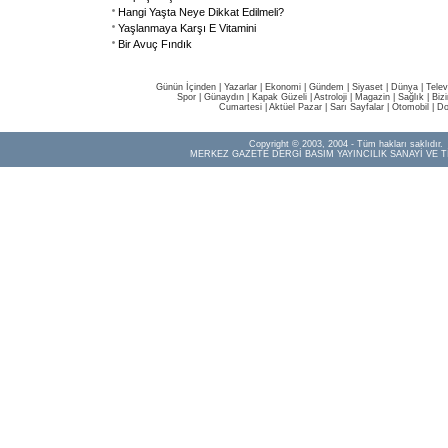
Hangi Yaşta Neye Dikkat Edilmeli?
Yaşlanmaya Karşı E Vitamini
Bir Avuç Fındık
Günün İçinden
|
Yazarlar
|
Ekonomi
|
Gündem
|
Siyaset
|
Dünya |
Telev
Spor
|
Günaydın
|
Kapak Güzeli
|
Astroloji
|
Magazin
|
Sağlık
|
Biz
Cumartesi
|
Aktüel Pazar
|
Sarı Sayfalar
|
Otomobil
|
Do
Copyright © 2003, 2004 - Tüm hakları saklıdır.
MERKEZ GAZETE DERGİ BASIM YAYINCILIK SANAYİ VE T