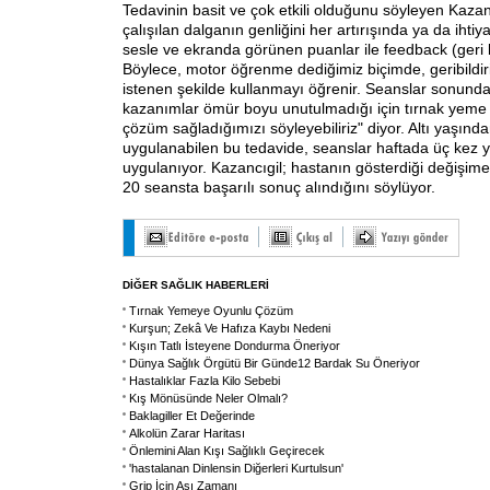
Tedavinin basit ve çok etkili olduğunu söyleyen Kazanc
çalışılan dalganın genliğini her artırışında ya da ihtiy
sesle ve ekranda görünen puanlar ile feedback (geri bi
Böylece, motor öğrenme dediğimiz biçimde, geribildir
istenen şekilde kullanmayı öğrenir. Seanslar sonunda
kazanımlar ömür boyu unutulmadığı için tırnak yeme
çözüm sağladığımızı söyleyebiliriz" diyor. Altı yaşın
uygulanabilen bu tedavide, seanslar haftada üç kez 
uygulanıyor. Kazancıgil; hastanın gösterdiği değişim
20 seansta başarılı sonuç alındığını söylüyor.
DİĞER SAĞLIK HABERLERİ
Tırnak Yemeye Oyunlu Çözüm
Kurşun; Zekâ Ve Hafıza Kaybı Nedeni
Kışın Tatlı İsteyene Dondurma Öneriyor
Dünya Sağlık Örgütü Bir Günde12 Bardak Su Öneriyor
Hastalıklar Fazla Kilo Sebebi
Kış Mönüsünde Neler Olmalı?
Baklagiller Et Değerinde
Alkolün Zarar Haritası
Önlemini Alan Kışı Sağlıklı Geçirecek
'hastalanan Dinlensin Diğerleri Kurtulsun'
Grip İçin Aşı Zamanı