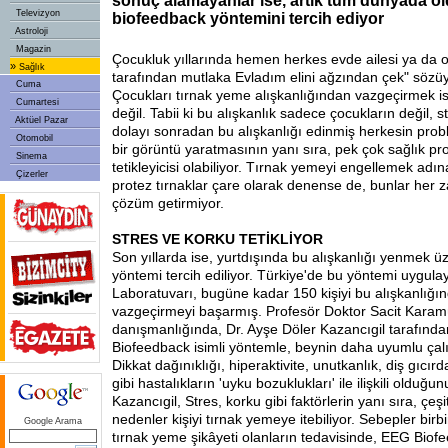
sonuç alamayanlar ise, artık tüm dünyada ol
Televizyon
biofeedback yöntemini tercih ediyor
Astroloji
Magazin
Çocukluk yıllarında hemen herkes evde ailesi ya da 
»
Sağlık
tarafından mutlaka Evladım elini ağzından çek" sözüyl
Cuma
Çocukları tırnak yeme alışkanlığından vazgeçirmek is
Cumartesi
değil. Tabii ki bu alışkanlık sadece çocukların değil, st
Aktüel Pazar
dolayı sonradan bu alışkanlığı edinmiş herkesin pro
Otomobil
bir görüntü yaratmasının yanı sıra, pek çok sağlık pr
Sinema
tetikleyicisi olabiliyor. Tırnak yemeyi engellemek adın
Çizerler
protez tırnaklar çare olarak denense de, bunlar her 
çözüm getirmiyor.
STRES VE KORKU TETİKLİYOR
Son yıllarda ise, yurtdışında bu alışkanlığı yenmek 
yöntemi tercih ediliyor. Türkiye'de bu yöntemi uygula
Laboratuvarı, bugüne kadar 150 kişiyi bu alışkanlığı
vazgeçirmeyi başarmış. Profesör Doktor Sacit Karam
danışmanlığında, Dr. Ayşe Döler Kazancıgil tarafın
Biofeedback isimli yöntemle, beynin daha uyumlu çal
Dikkat dağınıklığı, hiperaktivite, unutkanlık, diş gıcı
gibi hastalıkların 'uyku bozuklukları' ile ilişkili olduğ
Kazancıgil, Stres, korku gibi faktörlerin yanı sıra, çeşi
nedenler kişiyi tırnak yemeye itebiliyor. Sebepler birbi
Google Arama
tırnak yeme şikâyeti olanların tedavisinde, EEG Bio