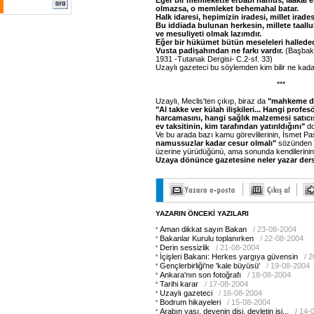
Eğer bir memlekette erbabı namus, laakal e
olmazsa, o memleket behemahal batar.
Halk idaresi, hepimizin iradesi, millet irade
Bu iddiada bulunan herkesin, millete taall
ve mesuliyeti olmak lazımdır.
Eğer bir hükümet bütün meseleleri halled
Vusta padişahından ne farkı vardır.
(Başbak
1931 -Tutanak Dergisi- C.2-sf. 33)
Uzaylı gazeteci bu söylemden kim bilir ne kada
***
Uzaylı, Meclis'ten çıkıp, biraz da
"mahkeme do
"Al takke ver külah ilişkileri... Hangi profes
harcamasını, hangi sağlık malzemesi satıcıs
ev taksitinin, kim tarafından yatırıldığını"
do
Ve bu arada bazı kamu görevlilerinin, İsmet P
namussuzlar kadar cesur olmalı"
sözünden y
üzerine yürüdüğünü, ama sonunda kendilerinin el
Uzaya dönünce gazetesine neler yazar der
YAZARIN ÖNCEKİ YAZILARI
Aman dikkat sayın Bakan
/ 23-08-2004
Bakanlar Kurulu toplanırken
/ 22-08-2004
Derin sessizlik
/ 21-08-2004
İçişleri Bakanı: Herkes yargıya güvensin
/ 
Gençlerbirliği'ne 'kale büyüsü'
/ 19-08-2004
Ankara'nın son fotoğrafı
/ 18-08-2004
Tarihi karar
/ 17-08-2004
Uzaylı gazeteci
/ 16-08-2004
Bodrum hikayeleri
/ 15-08-2004
Arabın yaşı, devenin dişi, devletin işi...
/ 14-