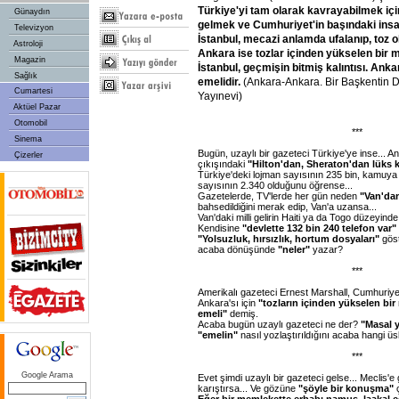
Türkiye'yi tam olarak kavrayabilmek iç
Günaydın
gelmek ve Cumhuriyet'in başındaki insa
Televizyon
İstanbul, mecazi anlamda ufalanıp, toz o
Astroloji
Ankara ise tozlar içinden yükselen bir m
Magazin
İstanbul, geçmişin bitmiş kalıntısı. Anka
Sağlık
emelidir.
(Ankara-Ankara. Bir Başkentin Do
Cumartesi
Yayınevi)
Aktüel Pazar
Otomobil
***
Sinema
Bugün, uzaylı bir gazeteci Türkiye'ye inse... A
Çizerler
çıkışındaki
"Hilton'dan, Sheraton'dan lüks 
Türkiye'deki lojman sayısının 235 bin, kamuya a
sayısının 2.340 olduğunu öğrense...
Gazetelerde, TV'lerde her gün neden
"Van'dan
bahsedildiğini merak edip, Van'a uzansa...
Van'daki milli gelirin Haiti ya da Togo düzeyind
Kendisine
"devlette 132 bin 240 telefon var"
"Yolsuzluk, hırsızlık, hortum dosyaları"
göst
acaba dönüşünde
"neler"
yazar?
***
Amerikalı gazeteci Ernest Marshall, Cumhuriyet'
Ankara'sı için
"tozların içinden yükselen bir
emeli"
demiş.
Acaba bugün uzaylı gazeteci ne der?
"Masal y
"emelin"
nasıl yozlaştırıldığını acaba hangi üsl
***
Google Arama
Evet şimdi uzaylı bir gazeteci gelse... Meclis'e 
karıştırsa... Ve gözüne
"şöyle bir konuşma"