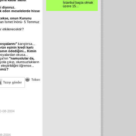
şirra kadar sabur
İstanbul başta olmak
üzere 15
...
si diyoruz.
uk eden meselelerde hisse
ecekse, onun Kurunu
an İsmet İnönü- 5 Temmuz
r etkilenecektir?
syalarını"
karıştırsa...
örün eşinin kredi kartı
ının ödediğini... Kimin
syalardan okusa...
aşa'nın
"namuslular da,
ola çıkıp, olumsuzlukların
eştirildiğini öğrense...
siniz?
20-08-2004
08-2004