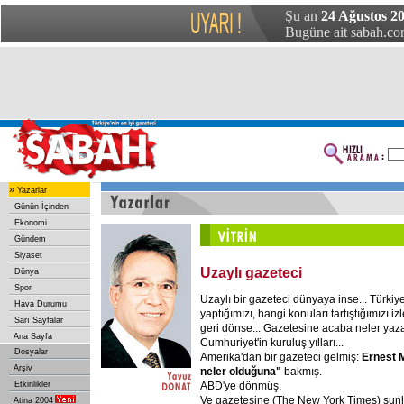
Şu an
24 Ağustos 20
Bugüne ait sabah.com
»
Yazarlar
Günün İçinden
Ekonomi
Gündem
Siyaset
Uzaylı gazeteci
Dünya
Spor
Uzaylı bir gazeteci dünyaya inse... Türkiye
Hava Durumu
yaptığımızı, hangi konuları tartıştığımızı i
Sarı Sayfalar
geri dönse... Gazetesine acaba neler yaz
Ana Sayfa
Cumhuriyet'in kuruluş yılları...
Dosyalar
Amerika'dan bir gazeteci gelmiş:
Ernest M
Arşiv
neler olduğuna"
bakmış.
ABD'ye dönmüş.
Etkinlikler
Ve gazetesine (The New York Times) şunl
Atina 2004