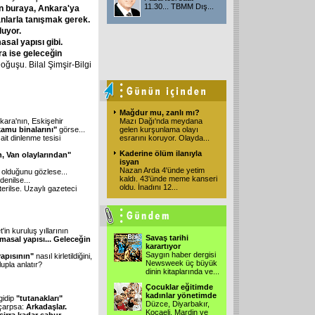
11.30... TBMM Dış
...
in buraya, Ankara'ya
nlarla tanışmak gerek.
luyor.
asal yapısı gibi.
ra ise geleceğin
ğuşu. Bilal Şimşir-Bilgi
Mağdur mu, zanlı mı?
Mazı Dağı'nda meydana
nkara'nın, Eskişehir
gelen kurşunlama olayı
kamu binalarını"
görse...
esrarını koruyor. Olayda
...
it dinlenme tesisi
Kaderine ölüm ilanıyla
, Van olaylarından"
isyan
Nazan Arda 4'ünde yetim
e olduğunu gözlese...
kaldı. 43'ünde meme kanseri
denilse...
oldu. İnadını 12
...
erilse. Uzaylı gazeteci
in kuruluş yıllarının
Savaş tarihi
 masal yapısı... Geleceğin
karartıyor
Saygın haber dergisi
apısının"
nasıl kirletildiğini,
Newsweek üç büyük
upla anlatır?
dinin kitaplarında ve
...
Çocuklar eğitimde
kadınlar yönetimde
gidip
"tutanakları"
Düzce, Diyarbakır,
çarpsa:
Arkadaşlar.
Kocaeli, Mardin ve