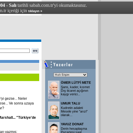
04 - Salı
tarihli sabah.com.tr'yi okumaktasınız.
.tr içeriği için
tıklayın »
ÖMER LÜTFİ METE
Şans, kader, kısmet
Dış ticaret açığının
kaygı verici
...
'yi gezse... Neler
zlese... Ve sonra uzaya
UMUR TALU
ar?
Kudretin adaleti
Mesele yine "arızi"
olarak
...
arshall... "Türkiye'de
YAVUZ DONAT
Derin hesaplaşma
arı yazmış:
Pazartesi saat