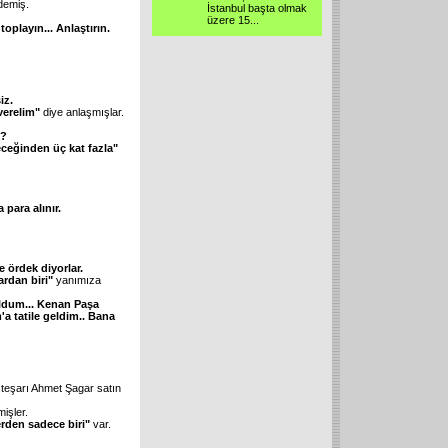
emiş.
İstanbul başta olmak
üzere 15
...
toplayın... Anlaştırın.
iz.
 verelim"
diye anlaşmışlar.
z?
ceğinden üç kat fazla"
 para alınır.
 ördek diyorlar.
rdan biri"
yanımıza
oldum... Kenan Paşa
a tatile geldim.. Bana
steşarı Ahmet Şagar satın
mişler.
lerden sadece biri"
var.