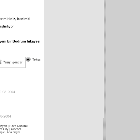
er misiniz, benimki
ştırılıyor.
yeni bir Bodrum hikayesi
20-08-2004
08-2004
izyon
|
Hava Durumu
im City
|
Çizerler
rşiv
|
Ana Sayfa