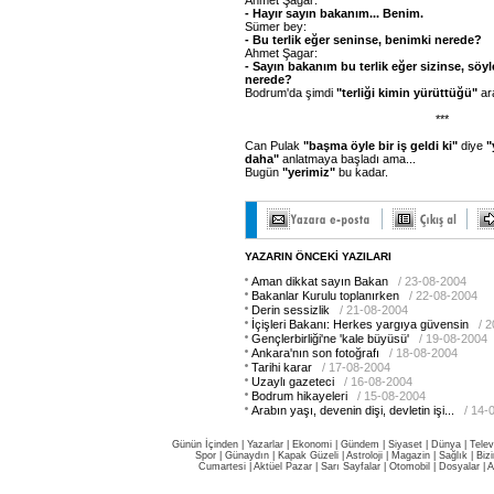
Ahmet Şagar:
- Hayır sayın bakanım... Benim.
Sümer bey:
- Bu terlik eğer seninse, benimki nerede?
Ahmet Şagar:
- Sayın bakanım bu terlik eğer sizinse, söyl
nerede?
Bodrum'da şimdi
"terliği kimin yürüttüğü"
ara
***
Can Pulak
"başma öyle bir iş geldi ki"
diye
"
daha"
anlatmaya başladı ama...
Bugün
"yerimiz"
bu kadar.
YAZARIN ÖNCEKİ YAZILARI
Aman dikkat sayın Bakan
/ 23-08-2004
Bakanlar Kurulu toplanırken
/ 22-08-2004
Derin sessizlik
/ 21-08-2004
İçişleri Bakanı: Herkes yargıya güvensin
/ 
Gençlerbirliği'ne 'kale büyüsü'
/ 19-08-2004
Ankara'nın son fotoğrafı
/ 18-08-2004
Tarihi karar
/ 17-08-2004
Uzaylı gazeteci
/ 16-08-2004
Bodrum hikayeleri
/ 15-08-2004
Arabın yaşı, devenin dişi, devletin işi...
/ 14-
Günün İçinden
|
Yazarlar
|
Ekonomi
|
Gündem
|
Siyaset
|
Dünya |
Telev
Spor
|
Günaydın
|
Kapak Güzeli
|
Astroloji
|
Magazin
|
Sağlık
|
Biz
Cumartesi
|
Aktüel Pazar
|
Sarı Sayfalar
|
Otomobil
|
Dosyalar
|
A