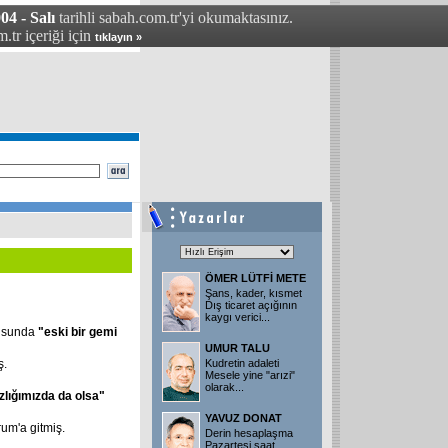
04 - Salı
tarihli sabah.com.tr'yi okumaktasınız.
.tr içeriği için
tıklayın »
ÖMER LÜTFİ METE
Şans, kader, kısmet
Dış ticaret açığının
kaygı verici
...
şusunda
"eski bir gemi
UMUR TALU
ş.
Kudretin adaleti
Mesele yine "arızi"
olarak
...
zlığımızda da olsa"
YAVUZ DONAT
rum'a gitmiş.
Derin hesaplaşma
Pazartesi saat