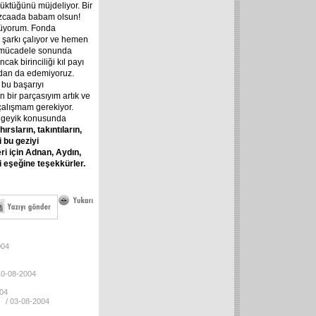
ktüğünü müjdeliyor. Bir
Bozcaada babam olsun!
püyorum. Fonda
k şarkı çalıyor ve hemen
u mücadele sonunda
ak birinciliği kıl payı
dan da edemiyoruz.
bu başarıyı
n bir parçasıyım artık ve
alışmam gerekiyor.
a geyik konusunda
ırsların, takıntıların,
 bu geziyi
i için Adnan, Aydın,
i eşeğine teşekkürler.
004
10-08-2004
004
/ 03-08-2004