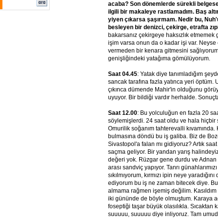
acaba? Son dönemlerde sürekli belgese
ilgili bir makaleye rastlamadım. Baş alt
yiyen çıkarsa şaşırmam. Nedir bu, Nuh
besleyen bir denizci, çekirge, etrafta zı
bakarsanız çekirgeye haksızlık etmemek 
işim varsa onun da o kadar işi var. Neyse
vermeden bir kenara gitmesini sağlıyorum
genişliğindeki yatağıma gömülüyorum.
Saat 04.45
: Yatak diye tanımladığım şey
sancak tarafına fazla yatınca yeri öptüm.
çıkınca dümende Mahir'in olduğunu görü
uyuyor. Bir bildiği vardır herhalde. Sonuçt
Saat 12.00
: Bu yolculuğun en fazla 20 sa
söylemişlerdi. 24 saat oldu ve hala hiçbir 
Omurilik soğanım tahterevalli kıvamında. 
bulmasına döndü bu iş galiba. Biz de Bo
Sivastopol'a falan mı gidiyoruz? Artık sa
saçma geliyor. Bir yandan yarış halindey
değeri yok. Rüzgar gene durdu ve Adnan
arası sandviç yapıyor. Tanrı günahlarımızı 
sıkılmıyorum, kırmızı ipin neye yaradığı
ediyorum bu iş ne zaman bitecek diye. Bu 
almama rağmen işemiş değilim. Kasıldım he
iki gününde de böyle olmuştum. Karaya 
foseptiği taşar büyük olasılıkla. Sıcaktan
suuuuu, suuuuu diye inliyoruz. Tam um