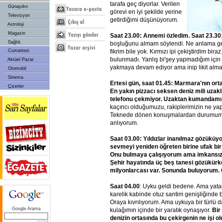
tarafa geç diyorlar. Verilen
Günaydın
görevi en iyi şekilde yerine
Televizyon
getirdiğimi düşünüyorum.
Astroloji
Magazin
Saat 23.00: Annemi özledim. Saat 23.30
Sağlık
boşluğunu almam söylendi. Ne anlama gel
fikrim bile yok. Kırmızı ipi çekiştirdim bi
Cumartesi
bulunmadı. Yanlış bi'şey yapmadığım için
Aktüel Pazar
yakmaya devam ediyor ama inip likit alm
Otomobil
Sinema
Ertesi gün, saat 01.45: Marmara'nın orta
Çizerler
En yakın pizzacı seksen deniz mili uzakl
telefonu çekmiyor. Uzaktan kumandamı
kaçıncı olduğumuzu, rakiplerimizin ne yap
Teknede dönen konuşmalardan durumumuz
anlıyorum.
Saat 03.00: Yıldızlar inanılmaz gözüküy
sevmeyi yeniden öğreten birine ufak bir 
Onu bulmaya çalışıyorum ama imkansız g
Şehir hayatında üç beş tanesi gözükürk
milyonlarcası var. Sonunda buluyorum.
Saat 04.00
: Uyku geldi bedene. Ama yatac
karelik kabinde otuz santim genişliğinde b
Oraya kıvrılıyorum. Ama uykuya bir türlü
Google Arama
kulağımın içinde bir yaratık oynaşıyor.
Bir
denizin ortasında bu çekirgenin ne işi o