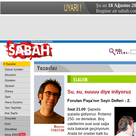
Şu an
18 Ağustos 2
Bugüne ait sabah.com
»
Yazarlar
Günün İçinden
Ekonomi
Gündem
Siyaset
Su, su, suuuu diye inliyoruz
Dünya
Spor
Forutan Paşa'nın Seyir Defteri - 2.
Hava Durumu
Sarı Sayfalar
Saat 21.00
: Şapada
Ana Sayfa
şupada gidiyoruz. Rotamız
250- ne demekse. Boş
Dosyalar
vakitlerimi aval aval sağa
Arşiv
sola bakarak geçiriyorum.
Etkinlikler
Arada bir oradan kalk bu
Atina 2004