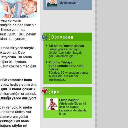
televizyonlar
...
: Ana yelkenin
diğine dair en ufak bir
raz. Kimse yorumda
 mutluyum. Tuzlu peynir
aktan utanıyorum.
AB sınıra 'duvar' örüyor
sında bir yerlerdeyiz.
Birliğe yeni katılan üye
ıkta olmalı. Cep
ülkeler üzerinden kaçak
göçü önlemek için
...
 istiyorum
. Bu arada
tığını bilmiyorum.
Putin'in Türkiye
gündeminde boru hattı
un çok iyi olmadığını
olacak
Türkiye, 32 yıl aradan sonra
ilk kez bir Rus liderini
ağırlamaya
...
or.Bir zamanlar bana
yıldız hediye etmiştim.
ibi. O kadar çoklar ki.
en karanlığın ortasında
 Olduğu yerde duruyor!
Elvan başarır
Atletizmde Elvan iki
altın da alabilir,
ak yer yok. İki metre
karavana da atabilir.
ir oturma ünitesi var.
5 bin
...
 dalamıyorum çünkü
 çekirge! Biri bana
lduğunu söyler mi