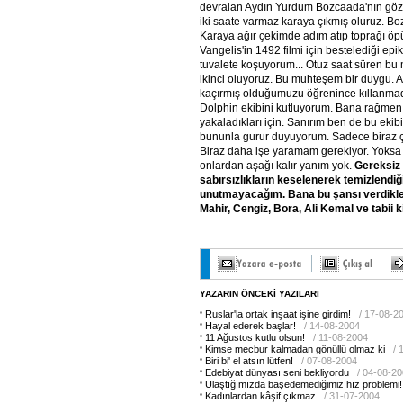
devralan Aydın Yurdum Bozcaada'nın gözü
iki saate varmaz karaya çıkmış oluruz. 
Karaya ağır çekimde adım atıp toprağı ö
Vangelis'in 1492 filmi için bestelediği epi
tuvalete koşuyorum... Otuz saat süren b
ikinci oluyoruz. Bu muhteşem bir duygu. Anc
kaçırmış olduğumuzu öğrenince kıllanma
Dolphin ekibini kutluyorum. Bana rağmen 
yakaladıkları için. Sanırım ben de bu ekibi
bununla gurur duyuyorum. Sadece biraz ç
Biraz daha işe yaramam gerekiyor. Yoks
onlardan aşağı kalır yanım yok.
Gereksiz h
sabırsızlıkların keselenerek temizlendiği
unutmayacağım. Bana bu şansı verdikler
Mahir, Cengiz, Bora, Ali Kemal ve tabii k
YAZARIN ÖNCEKİ YAZILARI
Ruslar'la ortak inşaat işine girdim!
/ 17-08-2
Hayal ederek başlar!
/ 14-08-2004
11 Ağustos kutlu olsun!
/ 11-08-2004
Kimse mecbur kalmadan gönüllü olmaz ki
/ 
Biri bi' el atsın lütfen!
/ 07-08-2004
Edebiyat dünyası seni bekliyordu
/ 04-08-2
Ulaştığımızda başedemediğimiz hız problemi!
Kadınlardan kâşif çıkmaz
/ 31-07-2004