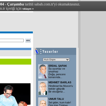
004 - Çarşamba
tarihli sabah.com.tr'yi okumaktasınız.
.tr içeriği için
tıklayın »
ERDAL ŞAFAK
Su uyumaz ve
unutmaz
Doğa, pencere
kenarında
...
MEHMET BARLAS
Hindistan'da Muson'u
bekler gibiydik
Bir eksiğimiz
...
UMUR TALU
Sel gider, kum kalır!
Dün tüm Türkiye,