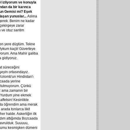
l izliyorum ve konuyla
ından da bir karınca
'un Gemisi mi? Eşek
plaşan yunuslar...
Aslına
gerek. Benim ne kadar
 çekirgeye zarar
 ve otuz santim
den yere düştüm. Tekne
 Uykum kaçtı! Güverteye
yorum. Ama Mahir galiba
a gidiyoruz.
at süreceğini
şeyin ortasındayız.
Kolomb'un Hindistan'ı
zcaada yerine
at tutmuyorum. Çünkü
iz ama zamanın bir
 Yurdum yine ekmek
affetsin! Kesinlikle
nı da öğrendim ama merak
arada tonlarca likit
r halde. Askerliğin ilk
adım attığımda Bozcaada
 kavrulduk. Suuuuu,
udumu kesmişken dümeni