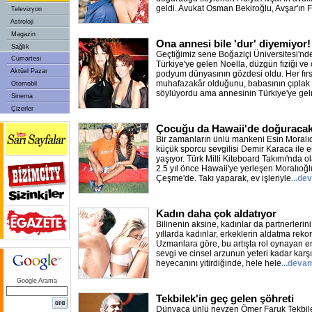
geldi. Avukat Osman Bekiroğlu, Avşar'ın F
Televizyon
Astroloji
Magazin
Ona annesi bile 'dur' diyemiyor!
Sağlık
Geçtiğimiz sene Boğaziçi Üniversitesi'nd
Cumartesi
Türkiye'ye gelen Noella, düzgün fiziği ve
Aktüel Pazar
podyum dünyasının gözdesi oldu. Her fırsa
muhafazakâr olduğunu, babasının çıplak p
Otomobil
söylüyordu ama annesinin Türkiye'ye gel
Sinema
Çizerler
Çocuğu da Hawaii'de doğuraca
Bir zamanların ünlü mankeni Esin Moralı
küçük sporcu sevgilisi Demir Karaca ile e
yaşıyor. Türk Milli Kiteboard Takımı'nda ola
2.5 yıl önce Hawaii'ye yerleşen Moralıoğlu,
Çeşme'de. Takı yaparak, ev işleriyle
...de
Kadın daha çok aldatıyor
Bilinenin aksine, kadınlar da partnerlerini
yıllarda kadınlar, erkeklerin aldatma re
Uzmanlara göre, bu artışta rol oynayan en 
sevgi ve cinsel arzunun yeteri kadar karşı
heyecanını yitirdiğinde, hele hele
...deva
Google Arama
Tekbilek'in geç gelen şöhreti
Dünyaca ünlü neyzen Ömer Faruk Tekbile