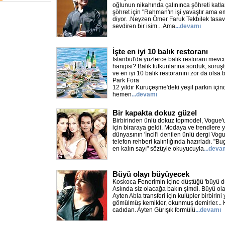
oğlunun nikahında çalınınca şöhreti katla
şöhret için "Rahman'ın işi yavaştır ama em
diyor. .Neyzen Ömer Faruk Tekbilek tasa
sevdiren bir isim... Ama
...devamı
İşte en iyi 10 balık restoranı
İstanbul'da yüzlerce balık restoranı mevcut
hangisi? Balık tutkunlarına sorduk, soruşt
ve en iyi 10 balık restoranını zor da olsa
Park Fora
12 yıldır Kuruçeşme'deki yeşil parkın için
hemen
...devamı
Bir kapakta dokuz güzel
Birbirinden ünlü dokuz topmodel, Vogue'u
için biraraya geldi. Modaya ve trendlere
dünyasının 'İncil'i denilen ünlü dergi Vogue
telefon rehberi kalınlığında hazırladı. "B
en kalın sayı" sözüyle okuyucuyla
...deva
Büyü olayı büyüyecek
Koskoca Fenerimin içine düştüğü 'büyü d
Aslında siz olacağa bakın şimdi. Büyü ola
Ayten Abla transferi için kulüpler birbirin
gömülmüş kemikler, okunmuş demirler... 
cadıdan. Ayten Gürışık formülü
...devamı