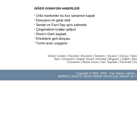
DİĞER GÜNAYDIN HABERLERİ
Ünlü mankenler bu kez tamamen kapalı
Dünyanın en garip oteli
Sertab ve Fazıl Say aynı sahnede
Çingenelerin kralları geliyor
Rock'n Dark başladı
Erkeklerin gizli dünyası
Turne arası yaşgünü
Günün İçinden
|
Yazarlar
|
Ekonomi
|
Gündem
|
Siyaset
|
Dünya |
Telev
Spor
|
Günaydın
|
Kapak Güzeli
|
Astroloji
|
Magazin
|
Sağlık
|
Biz
Cumartesi
|
Aktüel Pazar
|
Sarı Sayfalar
|
Otomobil
|
Do
Copyright © 2003, 2004 - Tüm hakları saklıdır.
MERKEZ GAZETE DERGİ BASIM YAYINCILIK SANAYİ VE T