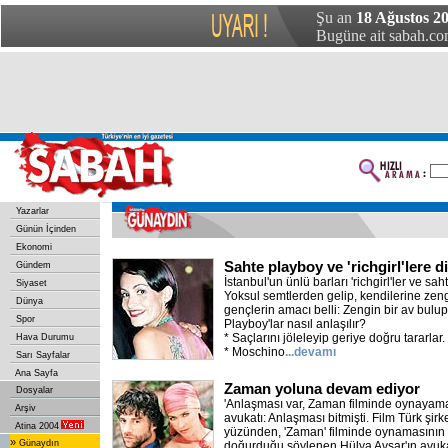
Şu an
18 Ağustos 2
Bugüne ait sabah.com
Yazarlar
Günün İçinden
Ekonomi
Sahte playboy ve 'richgirl'lere d
Gündem
İstanbul'un ünlü barları 'richgirl'ler ve sah
Siyaset
Yoksul semtlerden gelip, kendilerine zen
Dünya
gençlerin amacı belli: Zengin bir av bulu
Spor
Playboy'lar nasıl anlaşılır?
* Saçlarını jöleleyip geriye doğru tararlar.
Hava Durumu
* Moschino
...devamı
Sarı Sayfalar
Ana Sayfa
Zaman yoluna devam ediyor
Dosyalar
'Anlaşması var, Zaman filminde oynayama
Arşiv
avukatı: Anlaşması bitmişti. Film Türk şir
Atina 2004
yüzünden, 'Zaman' filminde oynamasının 
»
Günaydın
doğurduğu söylenen Hülya Avşar'ın avuka