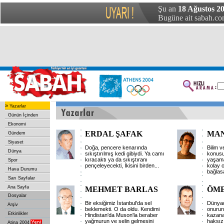
Şu an
18 Ağustos 2
Bugüne ait sabah.com
»
Yazarlar
Günün İçinden
Ekonomi
ERDAL ŞAFAK
MAN
Gündem
Siyaset
Doğa, pencere kenarında
Bilim v
Dünya
sıkıştırılmış kedi gibiydi. Ya camı
konusu
kıracaktı ya da sıkıştıranı
yaşama
Spor
pençeleyecekti, İkisini birden
...
kolay o
Hava Durumu
bağlasa
Sarı Sayfalar
Ana Sayfa
MEHMET BARLAS
ÖME
Dosyalar
Bir eksiğimiz İstanbul'da sel
Dünyad
Arşiv
beklemekti. O da oldu. Kendimi
onurun
Etkinlikler
Hindistan'da Muson'la beraber
kazana
yağmurun ve selin gelmesini
haksız 
Atina 2004