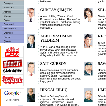
bekleyen
...
yanlış
.
Günaydın
Televizyon
GÜNTAY ŞİMŞEK
ŞEL
Astroloji
Magazin
Arkas Holding Yönetim Kurulu
Telefo
Başkanı Lucien Arkas, Almanya'da
vardı.
Sağlık
yapılmak üzere 8 adet gemi sipariş
arılar
Cumartesi
vermesinin nedenlerini izah
Macahel
ederken,
...
dedi. Ar
Aktüel Pazar
Otomobil
ABDURRAHMAN
REF
Sinema
YILDIRIM
Çizerler
Erhan B
hikaye 
Yılın ilk yarısında cari açık 9.94
deneme
milyar dolar. 2004 için oluşacak
ve mali
açığın milli gelire oranı yüzde 4.5
çevirile
dolayında çıkabilir. Bu da, uzun
...
SAİT GÜRSOY
SAV
Üniversiteli olma hayali kuran her
Handan 
genci en çok heyecanlandıran
yüzünü,
kelime ÖSS'dir. Yüz seksen
sesini 
dakikalık sınavın sonunda açılacak
tahmin
kapı, genci
...
HINCAL ULUÇ
UMU
Semiha Berksoy'dan söz
Dün tü
ediyorum.. Şaşıranlar olacaktır
sayesin
Google Arama
içinizde.. Semiha'dan, Büyük
aldığını
Semiha'dan, Türkiye'nin ilk divası,
gösteri