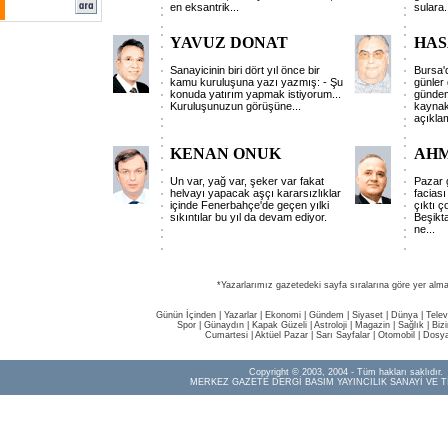
en eksantrik
...
sulara
.
YAVUZ DONAT
HAS
Sanayicinin biri dört yıl önce bir
Bursa'd
kamu kuruluşuna yazı yazmış: - Şu
günler 
konuda yatırım yapmak istiyorum...
gündem
Kuruluşunuzun görüşüne
...
kaynakl
açıkla
KENAN ONUK
AH
Un var, yağ var, şeker var fakat
Pazar 
helvayı yapacak aşçı kararsızlıklar
facias
içinde Fenerbahçe'de geçen yılki
çıktı 
sıkıntılar bu yıl da devam ediyor.
Beşikta
ne
...
*Yazarlarımız gazetedeki sayfa sıralarına göre yer alma
Günün İçinden
|
Yazarlar
|
Ekonomi
|
Gündem
|
Siyaset
|
Dünya |
Telev
Spor
|
Günaydın
|
Kapak Güzeli
|
Astroloji
|
Magazin
|
Sağlık
|
Biz
Cumartesi
|
Aktüel Pazar
|
Sarı Sayfalar
|
Otomobil
|
Dosya
Copyright © 2003, 2004 - Tüm hakları saklıdır.
MERKEZ GAZETE DERGİ BASIM YAYINCILIK SANAYİ VE T