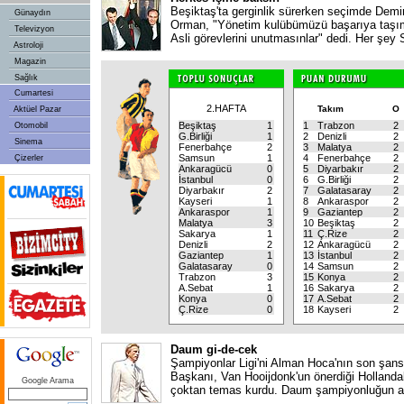
Beşiktaş'ta gerginlik sürerken seçimde Demirö
Günaydın
Orman, "Yönetim kulübümüzü başarıya taşıma
Televizyon
Asli görevlerini unutmasınlar" dedi. Her şey 
Astroloji
Magazin
Sağlık
Cumartesi
2.HAFTA
Takım
O
Aktüel Pazar
Beşiktaş
1
1
Trabzon
2
Otomobil
G.Birliği
1
2
Denizli
2
Sinema
Fenerbahçe
2
3
Malatya
2
Samsun
1
4
Fenerbahçe
2
Çizerler
Ankaragücü
0
5
Diyarbakır
2
İstanbul
0
6
G.Birliği
2
Diyarbakır
2
7
Galatasaray
2
Kayseri
1
8
Ankaraspor
2
Ankaraspor
1
9
Gaziantep
2
Malatya
3
10
Beşiktaş
2
Sakarya
1
11
Ç.Rize
2
Denizli
2
12
Ankaragücü
2
Gaziantep
1
13
İstanbul
2
Galatasaray
0
14
Samsun
2
Trabzon
3
15
Konya
2
A.Sebat
1
16
Sakarya
2
Konya
0
17
A.Sebat
2
Ç.Rize
0
18
Kayseri
2
Daum gi-de-cek
Şampiyonlar Ligi'ni Alman Hoca'nın son şans
Başkanı, Van Hooijdonk'un önerdiği Hollandal
Google Arama
çoktan temas kurdu. Daum şampiyonluğun a