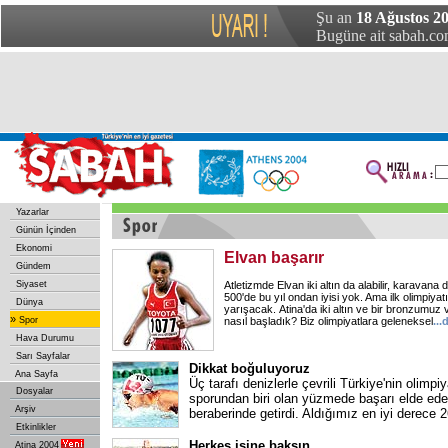
Şu an
18 Ağustos 2
Bugüne ait sabah.com
Yazarlar
Günün İçinden
Ekonomi
Elvan başarır
Gündem
Siyaset
Atletizmde Elvan iki altın da alabilir, karavana da
500'de bu yıl ondan iyisi yok. Ama ilk olimpiya
Dünya
yarışacak. Atina'da iki altın ve bir bronzumuz v
»
Spor
nasıl başladık? Biz olimpiyatlara geleneksel
..
Hava Durumu
Sarı Sayfalar
Dikkat boğuluyoruz
Ana Sayfa
Üç tarafı denizlerle çevrili Türkiye'nin olimpi
Dosyalar
sporundan biri olan yüzmede başarı elde ed
Arşiv
beraberinde getirdi. Aldığımız en iyi derece 2
Etkinlikler
Herkes işine baksın
Atina 2004