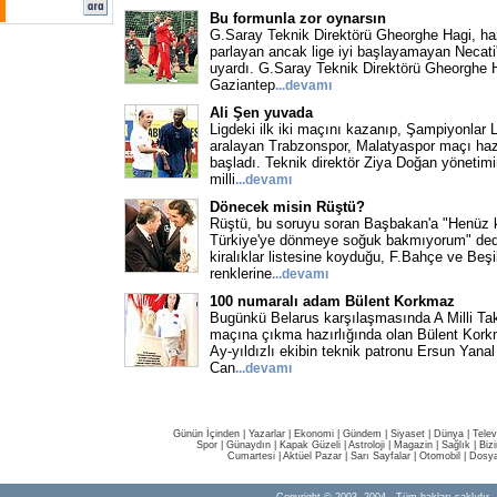
Bu formunla zor oynarsın
G.Saray Teknik Direktörü Gheorghe Hagi, ha
parlayan ancak lige iyi başlayamayan Necati'
uyardı. G.Saray Teknik Direktörü Gheorghe 
Gaziantep
...devamı
Ali Şen yuvada
Ligdeki ilk iki maçını kazanıp, Şampiyonlar L
aralayan Trabzonspor, Malatyaspor maçı hazı
başladı. Teknik direktör Ziya Doğan yönetim
milli
...devamı
Dönecek misin Rüştü?
Rüştü, bu soruyu soran Başbakan'a "Henüz
Türkiye'ye dönmeye soğuk bakmıyorum" dedi
kiralıklar listesine koyduğu, F.Bahçe ve Beşi
renklerine
...devamı
100 numaralı adam Bülent Korkmaz
Bugünkü Belarus karşılaşmasında A Milli Ta
maçına çıkma hazırlığında olan Bülent Korkm
Ay-yıldızlı ekibin teknik patronu Ersun Yanal
Can
...devamı
Günün İçinden
|
Yazarlar
|
Ekonomi
|
Gündem
|
Siyaset
|
Dünya |
Telev
Spor
|
Günaydın
|
Kapak Güzeli
|
Astroloji
|
Magazin
|
Sağlık
|
Biz
Cumartesi
|
Aktüel Pazar
|
Sarı Sayfalar
|
Otomobil
|
Dosya