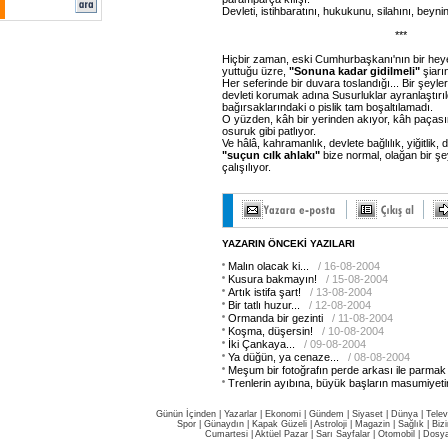
Devleti, istihbaratını, hukukunu, silahını, beynin
***
Hiçbir zaman, eski Cumhurbaşkanı'nın bir hey
yuttuğu üzre,
"Sonuna kadar gidilmeli"
şiarı
Her seferinde bir duvara toslandığı... Bir şeyler
devleti korumak adına Susurluklar ayranlaştırıld
bağırsaklarındaki o pislik tam boşaltılamadı.
O yüzden, kâh bir yerinden akıyor, kâh paças
osuruk gibi patlıyor.
Ve hâlâ, kahramanlık, devlete bağlılık, yiğitlik, 
"suçun cılk ahlakı"
bize normal, olağan bir şe
çalışılıyor.
YAZARIN ÖNCEKİ YAZILARI
Malın olacak ki...
/ 16-08-2004
Kusura bakmayın!
/ 15-08-2004
Artık istifa şart!
/ 13-08-2004
Bir tatlı huzur...
/ 12-08-2004
Ormanda bir gezinti
/ 11-08-2004
Koşma, düşersin!
/ 10-08-2004
İki Çankaya...
/ 09-08-2004
Ya düğün, ya cenaze...
/ 08-08-2004
Meşum bir fotoğrafın perde arkası ile parmak ş
Trenlerin ayıbına, büyük başların masumiyeti
Günün İçinden
|
Yazarlar
|
Ekonomi
|
Gündem
|
Siyaset
|
Dünya |
Telev
Spor
|
Günaydın
|
Kapak Güzeli
|
Astroloji
|
Magazin
|
Sağlık
|
Biz
Cumartesi
|
Aktüel Pazar
|
Sarı Sayfalar
|
Otomobil
|
Dosya