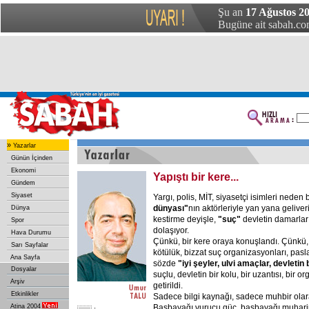
Şu an
17 Ağustos 20
Bugüne ait sabah.com
»
Yazarlar
Günün İçinden
Ekonomi
Yapıştı bir kere...
Gündem
Siyaset
Yargı, polis, MİT, siyasetçi isimleri neden
dünyası"
nın aktörleriyle yan yana gelive
Dünya
kestirme deyişle,
"suç"
devletin damarlar
Spor
dolaşıyor.
Hava Durumu
Çünkü, bir kere oraya konuşlandı. Çünkü, b
Sarı Sayfalar
kötülük, bizzat suç organizasyonları, pasl
Ana Sayfa
sözde
"iyi şeyler, ulvi amaçlar, devletin
Dosyalar
suçlu, devletin bir kolu, bir uzantısı, bir or
Arşiv
getirildi.
Etkinlikler
Sadece bilgi kaynağı, sadece muhbir olara
Atina 2004
Basbayağı vurucu güç, basbayağı muharip