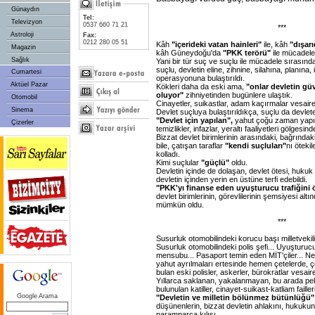
Günaydın
Tel:
Televizyon
0537 660 71 21
***
Astroloji
Fax:
0212 280 05 51
Kâh
"içerideki vatan hainleri"
ile, kâh
"dışar
Magazin
kâh Güneydoğu'da
"PKK terörü"
ile mücadele
Sağlık
Yani bir tür suç ve suçlu ile mücadele sırasınd
suçlu, devletin eline, zihnine, silahına, planına
Cumartesi
operasyonuna bulaştırıldı.
Aktüel Pazar
Kökleri daha da eski ama,
"onlar devletin gü
oluyor"
zihniyetinden bugünlere ulaştık.
Otomobil
Cinayetler, suikastlar, adam kaçırmalar vesaire
Sinema
Devlet suçluya bulaştırıldıkça, suçlu da devlete
"Devlet için yapılan",
yahut çoğu zaman yapıldığ
Çizerler
temizlikler, infazlar, yeraltı faaliyetleri gölgesin
Bizzat devlet birimlerinin arasındaki, bağrında
bile, çatışan taraflar
"kendi suçluları"
nı ötekil
kolladı.
Kimi suçlular
"güçlü"
oldu.
Devletin içinde de dolaşan, devlet ötesi, hukuk ö
devletin içinden yerin en üstüne terfi edebildi.
"PKK'yı finanse eden uyuşturucu trafiğini
devlet birimlerinin, görevlilerinin şemsiyesi altı
mümkün oldu.
***
Susurluk otomobilindeki korucu başı milletvekili.
Susurluk otomobilindeki polis şefi... Uyuşturucu
mensubu... Pasaport temin eden MİT'çiler... Ne
yahut ayrılmaları ertesinde hemen çetelerde, çet
bulan eski polisler, askerler, bürokratlar vesair
Yıllarca saklanan, yakalanmayan, bu arada pe
bulunulan katiller, cinayet-suikast-katliam failleri
Google Arama
"Devletin ve milletin bölünmez bütünlüğü
düşünenlerin, bizzat devletin ahlakını, hukukun
paramparça kılışı.