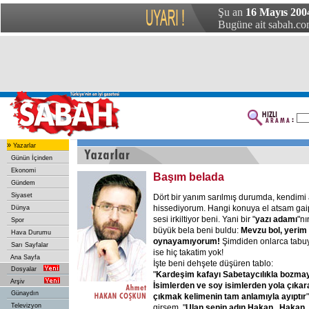
Şu an
16 Mayıs 200
Bugüne ait sabah.com
»
Yazarlar
Günün İçinden
Ekonomi
Başım belada
Gündem
Siyaset
Dört bir yanım sarılmış durumda, kendimi a
hissediyorum. Hangi konuya el atsam gaip
Dünya
sesi irkiltiyor beni. Yani bir "
yazı adamı
"nı
Spor
büyük bela beni buldu:
Mevzu bol, yerim
Hava Durumu
oynayamıyorum!
Şimdiden onlarca tabuy
Sarı Sayfalar
ise hiç takatim yok!
Ana Sayfa
İşte beni dehşete düşüren tablo:
Dosyalar
"
Kardeşim kafayı Sabetaycılıkla bozmayın
Arşiv
İsimlerden ve soy isimlerden yola çıka
Günaydın
çıkmak kelimenin tam anlamıyla ayıptır
Televizyon
girsem, "
Ulan senin adın Hakan.. Hakan,