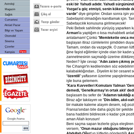
eski bir Yahudi adıdır. Yahudi sürgününd
Astroloji
Yozgat'a göç etmişti, senin kökeninde d
Magazin
vardır
" diye girişirler. Ondan sonra işin 
Sağlık
Sabetayist olmadığını kanıtlamak için. T
Cumartesi
Sabetaycılık konusuna girilmeyecek!
Aktüel Pazar
Peki Bebek sahilinde yürüyüş yaparken k
Bilgi ve Yaşam
Arman
'la yaptığım o kısa muhabbeti anlat
Otomobil
anlatamam! Çünkü "
Memlekette onca me
Sinema
başlayan itiraz cümlelerini şimdiden duyar
Çizerler
Tamam, ondan da vazgeçtik. O zaman lütfen
ğine faşist eğilimler içinde olan bir kadın 
Kampüs
zannetmesinin saçmalığı üzerine döktürey
Neden? İşte cevap: "
Adın zaten çıkmış p
Ne Cihangir'in kedilerinden söz edebilirim
kalabalıklığından.. Diyelim ki bir cesaret 
"
özentili
" yaftasının üzerime yapıştırılmas
işte buna gelemem.
"
Kara Kuvvetleri Komutanı Yalman 'Gene
demedi, 'Genelkurmay'ın ortak aklı' ded
başlasam bu sefer de "
Adamın takıldığı a
Biraz ağır takılayım ve "
Din-bilim, akıl-vah
bir makale kaleme alayım desem, sığ pozit
Fransa'sından bile daha güçlü bir şekilde
bana haddimi bildirecek o kadar çok pozitiv
aman Allah korusun!
Google Arama
Beni saçma sapan tezlerle güya eleştiren
versem, "
Onun mazur olduğunu bilmiyo
Abdullah Oğuz
'un lütfedip gönderdiği
Asm