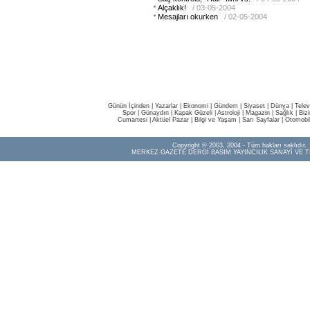
Alçaklık!
/ 03-05-2004
Mesajları okurken
/ 02-05-2004
Günün İçinden
|
Yazarlar
|
Ekonomi
|
Gündem
|
Siyaset
|
Dünya |
Telev
Spor
|
Günaydın
|
Kapak Güzeli
|
Astroloji
|
Magazin
|
Sağlık
|
Biz
Cumartesi
|
Aktüel Pazar
|
Bilgi ve Yaşam
|
Sarı Sayfalar
|
Otomobi
Copyright © 2003, 2004 - Tüm hakları saklıdır.
MERKEZ GAZETE DERGİ BASIM YAYINCILIK SANAYİ VE T