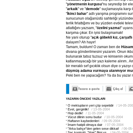
"
yönetmenin kurgusu
"nu seyredip bir el
"
arkaik
" ve "
demode
" suçlamasıyla karşı 
"
İkinci bahar
" adlı yarışma programını s
sunucunun olağanüstü sahteliği yüzünden 
terlik fırlattığımı ve bu yüzden evdeki tele
atlattığını yazsam, "
özelini yazma!
" uyarıs
karşıma çıkar. En iyisi bulaşmamak!
Ne yani oturup "
açık göbekli kız, çarşaflı
dalayım? Ah hayır!
Tamam, buldum! O zaman ben de
Hüsame
divana gönderilmesini yazarım. Onun ikbal
bulunarak tatsız tuzsuz ve kimsenin oku
katlanmayacağı bir yazı kaleme alırım.. 
bir meraklı sırf gıcıklık olsun diye o yazıyı 
düşmüş adama vurmaya utanmıyor mu
Peki ben ne yapacağım? Ya da bu yazar na
YAZARIN ÖNCEKİ YAZILARI
O mektupların yeri çöp sepetidir
/ 14-05-20
Evet, gerginlik!
/ 13-05-2004
Hop dedik!
/ 11-05-2004
Vücut dilinin sonu budur
/ 10-05-2004
Haftanın kaybedenleri
/ 09-05-2004
İmam-hatipli olmaya dair
/ 07-05-2004
"Arka bahçe"den gelen sese dikkat!
/ 06-05
Saç kontrolü, "Hair" filmi vs.
/ 04-05-2004