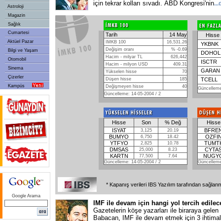
için tekrar kolları sıvadı. ABD Kongresi'nin
..
Astroloji
Magazin
Sağlık
Cumartesi
Tarih
14 May
Hisse
Aktüel Pazar
IMKB 100
16,531.26
YKBNK
Değişim oranı
% -0.69
Bilgi ve Yaşam
DOHOL
Hacim - milyar TL
626,442
Otomobil
ISCTR
Hacim - milyon USD
409.31
Sinema
GARAN
Yükselen hisse
70
Çizerler
Düşen hisse
185
TCELL
Kampüs
Değişmeyen hisse
40
Güncelleme
Güncelleme: 14-05-2004 / 2
Hisse
Son
%
Değ
Hisse
ISYAT
BFRE
3,125
20.19
BUMYO
OZFI
6,750
18.42
YTFYO
TUMT
2,825
10.78
DMSAS
CYTA
25,000
8.23
KARTN
NUGY
77,500
7.64
Güncelleme: 14-05-2004 / 2
Güncelleme
* Kapanış verileri IBS Yazılım tarafından sağlan
Google Arama
IMF ile devam için hangi yol tercih edile
Gazetelerin köşe yazarları ile biraraya gelen
Babacan, IMF ile devam etmek için 3 ihtimal