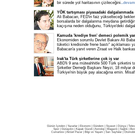
bir sürede yol haritasının çizileceğini
...devam
YÖK tartışması piyasadaki dalgalanmada ç
Ali Babacan, FED'in faiz yükselteceği beklen
borsalarda bir dalgalanma meydana getirdiği
kaçışına neden olduğunu, Türkiye'deki dalga
Kamuda 'krediye fren' demeci polemik yar
Ekonomiden sorumlu Devlet Bakanı Ali Baba
tüketici kredisinde frene bastı" açıklaması y
Babacan'a yanıt veren Ziraat ve Halk bankas
Irak'ta Türk şirketlerine çok iş var
ABD'li 9 ana müteahhitle 500 Türk şirketini 
Şirketler Derneği Başkanı Neyzi, 18 milyar d
Türkiye'nin büyük pay alacağına emin. Misaf
Günün İçinden
|
Yazarlar
|
Ekonomi
|
Gündem
|
Siyaset
|
Dünya |
Telev
Spor
|
Günaydın
|
Kapak Güzeli
|
Astroloji
|
Magazin
|
Sağlık
|
Biz
Cumartesi
|
Aktüel Pazar
|
Bilgi ve Yaşam
|
Sarı Sayfalar
|
Otomobi