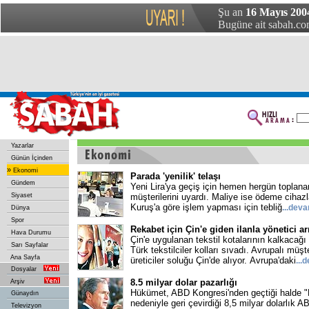
Şu an
16 Mayıs 200
Bugüne ait sabah.com
Yazarlar
Günün İçinden
»
Ekonomi
Parada 'yenilik' telaşı
Gündem
Yeni Lira'ya geçiş için hemen hergün toplan
Siyaset
müşterilerini uyardı. Maliye ise ödeme cihaz
Kuruş'a göre işlem yapması için tebliğ
...dev
Dünya
Spor
Rekabet için Çin'e giden ilanla yönetici ar
Hava Durumu
Çin'e uygulanan tekstil kotalarının kalkacağı
Sarı Sayfalar
Türk tekstilciler kolları sıvadı. Avrupalı müşte
Ana Sayfa
üreticiler soluğu Çin'de alıyor. Avrupa'daki
...
Dosyalar
8.5 milyar dolar pazarlığı
Arşiv
Hükümet, ABD Kongresi'nden geçtiği halde "
Günaydın
nedeniyle geri çevirdiği 8,5 milyar dolarlık 
Televizyon