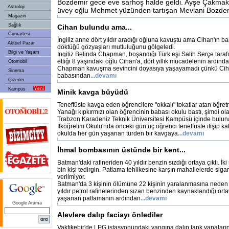
Bozdemir gece eve sarhoş halde geldi. Ayşe Çakmak
Astroloji
üvey oğlu Mehmet yüzünden tartışan Mevlani Bozde
Magazin
Sağlık
Cihan bulundu ama...
Cumartesi
İngiliz anne dört yıldır aradığı oğluna kavuştu ama Cihan'ın b
Aktüel Pazar
döktüğü gözyaşları mutluluğunu gölgeledi.
Bilgi ve Yaşam
İngiliz Belinda Chapman, boşandığı Türk eşi Salih Serçe tarafı
ettiği 8 yaşındaki oğlu Cihan'a, dört yıllık mücadelenin ardın
Otomobil
Chapman kavuşma sevincini doyasıya yaşayamadı çünkü Ci
Sinema
babasından
...devamı
Çizerler
Kampüs
Minik kavga büyüdü
Teneffüste kavga eden öğrencilere "okkalı" tokatlar atan öğret
Yanağı kıpkırmızı olan öğrencinin babası okulu bastı, şimdi o
Trabzon Karadeniz Teknik Üniversitesi Kampüsü içinde bulu
İlköğretim Okulu'nda önceki gün üç öğrenci teneffüste itişip kak
okulda her gün yaşanan türden bir kavgaya
...devamı
İhmal bombasının üstünde bir kent...
Batman'daki rafineriden 40 yıldır benzin sızdığı ortaya çıktı. 
bin kişi tedirgin. Patlama tehlikesine karşın mahallelerde sigar
verilmiyor.
Batman'da 3 kişinin ölümüne 22 kişinin yaralanmasına neden
yıldır petrol rafinelerinden sızan benzinden kaynaklandığı orta
yaşanan patlamanın ardından
...devamı
Google Arama
Alevlere dalıp faciayı önlediler
Vakfıkebir'de LPG istasyonundaki yangına dalıp tank vanalarını