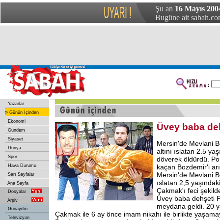
Şu an
16 Mayıs 200
Bugüne ait sabah.com
Yazarlar
»
Günün İçinden
Ekonomi
Üvey baba de
Gündem
Siyaset
Mersin'de Mevlani Bo
Dünya
altını ıslatan 2.5 y
Spor
döverek öldürdü. Po
Hava Durumu
kaçan Bozdemir'i arı
Mersin'de Mevlani Bo
Sarı Sayfalar
ıslatan 2,5 yaşında
Ana Sayfa
Çakmak'ı feci şekild
Dosyalar
Üvey baba dehşeti F
Arşiv
meydana geldi. 20 y
Günaydın
Çakmak ile 6 ay önce imam nikahı ile birlikte yaşam
Televizyon