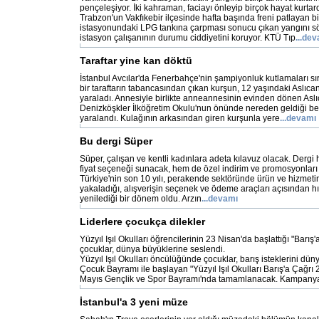
pençeleşiyor. İki kahraman, faciayı önleyip birçok hayat kurtard
Trabzon'un Vakfıkebir ilçesinde hafta başında freni patlayan b
istasyonundaki LPG tankına çarpması sonucu çıkan yangını s
istasyon çalışanının durumu ciddiyetini koruyor. KTÜ Tıp
...de
Taraftar yine kan döktü
İstanbul Avcılar'da Fenerbahçe'nin şampiyonluk kutlamaları sır
bir taraftarın tabancasından çıkan kurşun, 12 yaşındaki Aslıca
yaraladı. Annesiyle birlikte anneannesinin evinden dönen Asl
Denizköşkler İlköğretim Okulu'nun önünde nereden geldiği bel
yaralandı. Kulağının arkasından giren kurşunla yere
...devamı
Bu dergi Süper
Süper, çalışan ve kentli kadınlara adeta kılavuz olacak. Dergi 
fiyat seçeneği sunacak, hem de özel indirim ve promosyonları 
Türkiye'nin son 10 yılı, perakende sektöründe ürün ve hizmetin
yakaladığı, alışverişin seçenek ve ödeme araçları açısından hı
yenilediği bir dönem oldu. Arzın
...devamı
Liderlere çocukça dilekler
Yüzyıl Işıl Okulları öğrencilerinin 23 Nisan'da başlattığı "Barı
çocuklar, dünya büyüklerine seslendi.
Yüzyıl Işıl Okulları öncülüğünde çocuklar, barış isteklerini dün
Çocuk Bayramı ile başlayan "Yüzyıl Işıl Okulları Barış'a Çağr
Mayıs Gençlik ve Spor Bayramı'nda tamamlanacak. Kampany
İstanbul'a 3 yeni müze