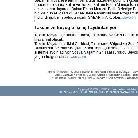
Sabah'ın Troya eserlerinin yer aldığı müzedeki bölümün kapa
haberinden sonra Kültür ve Turizm Bakanı Erkan Mumcu İstan
açacaklarını duyurdu. Bakan Erkan Mumcu, Fatih Belediye Ba
birlikte dün AB destekli Fener-Balat Rehabilitasyon Programı
hızlandırmak için bölgeyi gezdi. SABAH'ın Arkeoloji
...devamı
Taksim ve Beyoğlu ışıl ışıl aydınlanıyor
Taksim Meydanı, İstiklal Caddesi, Talimhane ve Gezi Parkı'nı 
liraya mal olacak.
Taksim Meydanı, İstiklal Caddesi, Talimhane Bölgesi ve Gezi P
Büyükşehir Belediye Başkanı Kadir Topbaş'ın verdiği talimat d
sistemle aydınlatılıyor. Sosyal yaşamın 24 saat sürdüğü Beyoğ
yoğun bölgesi olması
...devamı
Günün İçinden
|
Yazarlar
|
Ekonomi
|
Gündem
|
Siyaset
|
Dünya |
Telev
Spor
|
Günaydın
|
Kapak Güzeli
|
Astroloji
|
Magazin
|
Sağlık
|
Biz
Cumartesi
|
Aktüel Pazar
|
Bilgi ve Yaşam
|
Sarı Sayfalar
|
Otomobi
Copyright © 2003, 2004 - Tüm hakları saklıdır.
MERKEZ GAZETE DERGİ BASIM YAYINCILIK SANAYİ VE T