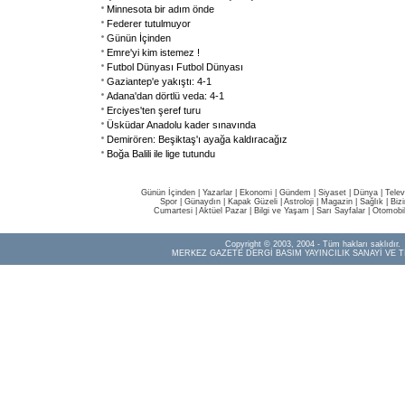
Minnesota bir adım önde
Federer tutulmuyor
Günün İçinden
Emre'yi kim istemez !
Futbol Dünyası Futbol Dünyası
Gaziantep'e yakıştı: 4-1
Adana'dan dörtlü veda: 4-1
Erciyes'ten şeref turu
Üsküdar Anadolu kader sınavında
Demirören: Beşiktaş'ı ayağa kaldıracağız
Boğa Balili ile lige tutundu
Günün İçinden
|
Yazarlar
|
Ekonomi
|
Gündem
|
Siyaset
|
Dünya |
Telev
Spor
|
Günaydın
|
Kapak Güzeli
|
Astroloji
|
Magazin
|
Sağlık
|
Biz
Cumartesi
|
Aktüel Pazar
|
Bilgi ve Yaşam
|
Sarı Sayfalar
|
Otomobi
Copyright © 2003, 2004 - Tüm hakları saklıdır.
MERKEZ GAZETE DERGİ BASIM YAYINCILIK SANAYİ VE T