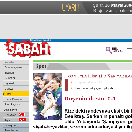
Şu an
16 Mayıs 200
Bugüne ait sabah.com
Yazarlar
Günün İçinden
Ekonomi
Gündem
Düşenin dostu: 0-1
Siyaset
Lucescu gidiş için toplandı
Dünya
»
Spor
Düşenin dostu: 0-1
Hava Durumu
Sarı Sayfalar
Ana Sayfa
Rize'deki randevuya eksik bir
Dosyalar
Beşiktaş, Serkan'ın penaltı g
Arşiv
oldu. Yılbaşında 'Şampiyon' g
Günaydın
siyah-beyazlılar, sezonu arka arkaya 4 yenilgiy
Televizyon