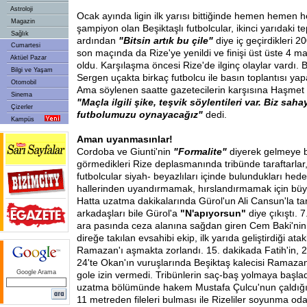
Astroloji
Ocak ayında ligin ilk yarısı bittiğinde hemen hemen 
Magazin
şampiyon olan Beşiktaşlı futbolcular, ikinci yarıdaki te
Sağlık
ardından
"Bitsin artık bu çile"
diye iç geçirdikleri
Cumartesi
son maçında da Rize'ye yenildi ve finişi üst üste 4 m
Aktüel Pazar
oldu. Karşılaşma öncesi Rize'de ilginç olaylar vardı. 
Bilgi ve Yaşam
Sergen uçakta birkaç futbolcu ile basın toplantısı yap
Otomobil
Ama söylenen saatte gazetecilerin karşısına Haşmet 
Sinema
"Maçla ilgili şike, teşvik söylentileri var. Biz saha
Çizerler
futbolumuzu oynayacağız"
dedi.
Kampüs
Aman uyanmasınlar!
Cordoba ve Giunti'nin
"Formalite"
diyerek gelmeye b
görmedikleri Rize deplasmanında tribünde taraftarlar
futbolcular siyah- beyazlıları içinde bulundukları hede
hallerinden uyandırmamak, hırslandırmamak için büyük
Hatta uzatma dakikalarında Gürol'un Ali Cansun'la t
arkadaşları bile Gürol'a
"N'apıyorsun"
diye çıkıştı. 
ara pasında ceza alanına sağdan giren Cem Baki'nin ç
direğe takılan evsahibi ekip, ilk yarıda geliştirdiği ata
Ramazan'ı aşmakta zorlandı. 15. dakikada Fatih'in, 2
24'te Okan'ın vuruşlarında Beşiktaş kalecisi Ramaza
Google Arama
gole izin vermedi. Tribünlerin saç-baş yolmaya başladı
uzatma bölümünde hakem Mustafa Çulcu'nun çaldığı 
11 metreden fileleri bulması ile Rizeliler soyunma o