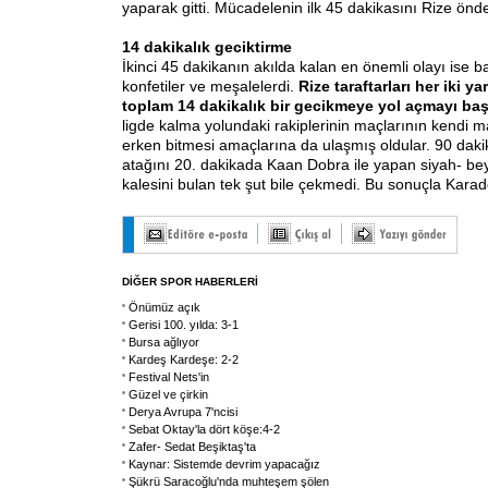
yaparak gitti. Mücadelenin ilk 45 dakikasını Rize önde
14 dakikalık geciktirme
İkinci 45 dakikanın akılda kalan en önemli olayı ise 
konfetiler ve meşalelerdi.
Rize taraftarları her iki ya
toplam 14 dakikalık bir gecikmeye yol açmayı baş
ligde kalma yolundaki rakiplerinin maçlarının kendi 
erken bitmesi amaçlarına da ulaşmış oldular. 90 daki
atağını 20. dakikada Kaan Dobra ile yapan siyah- bey
kalesini bulan tek şut bile çekmedi. Bu sonuçla Karade
DİĞER SPOR HABERLERİ
Önümüz açık
Gerisi 100. yılda: 3-1
Bursa ağlıyor
Kardeş Kardeşe: 2-2
Festival Nets'in
Güzel ve çirkin
Derya Avrupa 7'ncisi
Sebat Oktay'la dört köşe:4-2
Zafer- Sedat Beşiktaş'ta
Kaynar: Sistemde devrim yapacağız
Şükrü Saracoğlu'nda muhteşem şölen