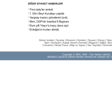
DİĞER SİYASET HABERLERİ
'First lady'ler terledi
7. Ehl-i Beyt Kurultayı yapıldı
Yargıtay kasko şirketlerini üzdü
Mert, DSP'nin İstanbul İl Başkanı
Rum çift 'Hayır'a karşı dava açtı
Erdoğan'ın kızları döndü
Günün İçinden
|
Yazarlar
|
Ekonomi
|
Gündem
|
Siyaset
|
Dünya |
Telev
Spor
|
Günaydın
|
Kapak Güzeli
|
Astroloji
|
Magazin
|
Sağlık
|
Biz
Cumartesi
|
Aktüel Pazar
|
Bilgi ve Yaşam
|
Sarı Sayfalar
|
Otomobi
Copyright © 2003, 2004 - Tüm hakları saklıdır.
MERKEZ GAZETE DERGİ BASIM YAYINCILIK SANAYİ VE T