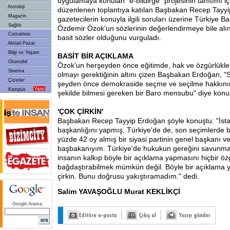
uygulamaya konulan "e-bildirge" projesinin tanıtımı iç
Astroloji
düzenlenen toplantıya katılan Başbakan Recep Tayy
Magazin
gazetecilerin konuyla ilgili soruları üzerine Türkiye Ba
Sağlık
Özdemir Özok'un sözlerinin değerlendirmeye bile al
Cumartesi
basit sözler olduğunu vurguladı.
Aktüel Pazar
Bilgi ve Yaşam
BASİT BİR AÇIKLAMA
Otomobil
Özok'un herşeyden önce eğitimde, hak ve özgürlükl
Sinema
olmayı gerektiğinin altını çizen Başbakan Erdoğan, 
Çizerler
şeyden önce demokraside seçme ve seçilme hakkının
Kampüs
şekilde bilmesi gereken bir Baro mensubu" diye konu
'ÇOK ÇİRKİN'
Başbakan Recep Tayyip Erdoğan şöyle konuştu: "İsta
başkanlığını yapmış, Türkiye'de de, son seçimlerde 
yüzde 42 oy almış bir siyasi partinin genel başkanı v
başbakanıyım. Türkiye'de hukukun gereğini savunma
insanın kalkıp böyle bir açıklama yapmasını hiçbir ö
bağdaştırabilmek mümkün değil. Böyle bir açıklama 
çirkin. Bunu doğrusu yakıştıramadım." dedi.
Salim YAVAŞOĞLU Murat KEKLİKÇİ
Google Arama