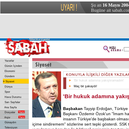
Şu an
16 Mayıs 200
Bugüne ait sabah.com
Yazarlar
Günün İçinden
Ekonomi
Gündem
'Bir hukuk adamına yakıştıramadım'
»
Siyaset
Maç bir şakaydı!
Dünya
Spor
'Bir hukuk adamına yakı
Hava Durumu
Sarı Sayfalar
Ana Sayfa
Başbakan
Tayyip Erdoğan, Türkiye B
Dosyalar
Başkanı Özdemir Özok'un "İmam hat
Arşiv
insanın Türkiye'de başbakan olmasın
Günaydın
içime sindiremem" sözlerine sert tepki gösterdi. SSK 
Televizyon