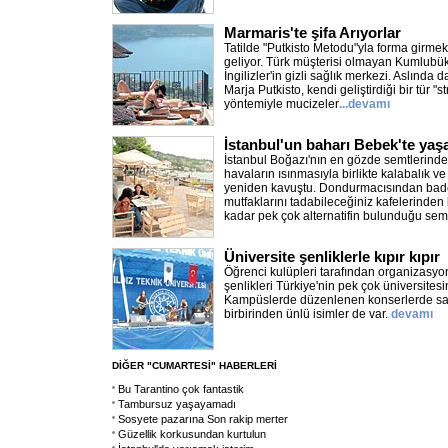
Marmaris'te şifa Arıyorlar
Tatilde "Putkisto Metodu"yla forma girmek
geliyor. Türk müşterisi olmayan Kumlubük
İngilizler'in gizli sağlık merkezi. Aslında 
Marja Putkisto, kendi geliştirdiği bir tür 
yöntemiyle mucizeler
...devamı
İstanbul'un baharı Bebek'te yaş
İstanbul Boğazı'nın en gözde semtlerinde
havaların ısınmasıyla birlikte kalabalık ve
yeniden kavuştu. Dondurmacısından bad
mutfaklarını tadabileceğiniz kafelerinden 
kadar pek çok alternatifin bulunduğu sem
Üniversite şenliklerle kıpır kıpır
Öğrenci kulüpleri tarafından organizasyo
şenlikleri Türkiye'nin pek çok üniversitesi
Kampüslerde düzenlenen konserlerde sa
birbirinden ünlü isimler de var.
devamı
DİĞER "CUMARTESİ" HABERLERİ
Bu Tarantino çok fantastik
Tambursuz yaşayamadı
Sosyete pazarına Son rakip merter
Güzellik korkusundan kurtulun