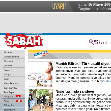
Şu an
16 Mayıs 200
Bugüne ait sabah.com
Yazarlar
Günün İçinden
Ekonomi
Mantılı Börekli Türk usulü diyet
Gündem
Rejim yaparken aynı şeyleri yemekten sık
Siyaset
Yemekleriyle Diyet" adlı kitap, evde her gü
yemeklerle, hem pratik hem de keyifli zay
Dünya
öneriyor. Menüde karnıyarık ve pilav bile 
Spor
sabırla çıkılması gereken uzun bir yol.
de
Hava Durumu
Sarı Sayfalar
Nişantaşı'nda randevu
Ana Sayfa
Moda ve alışverişin merkezi Nişantaşı, kaf
Dosyalar
restoranlarıyla eğlencenin de yükselen yıl
Arşiv
İstanbul'un geçmişten bugüne gözde semt
Nişantaşı, birbiri ardına açılan lezzet ve
Günaydın
herkesin tercihi haline geldi. Kaldırımlara
Televizyon