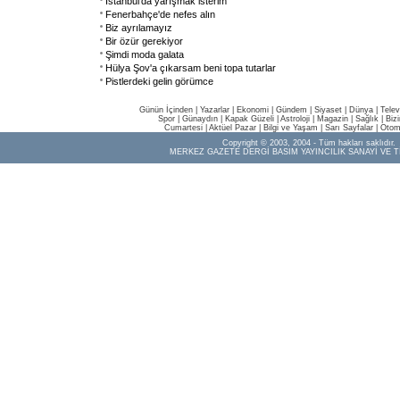
İstanbul'da yarışmak isterim
Fenerbahçe'de nefes alın
Biz ayrılamayız
Bir özür gerekiyor
Şimdi moda galata
Hülya Şov'a çıkarsam beni topa tutarlar
Pistlerdeki gelin görümce
Günün İçinden
|
Yazarlar
|
Ekonomi
|
Gündem
|
Siyaset
|
Dünya |
Telev
Spor
|
Günaydın
|
Kapak Güzeli
|
Astroloji
|
Magazin
|
Sağlık
|
Biz
Cumartesi
|
Aktüel Pazar
|
Bilgi ve Yaşam
|
Sarı Sayfalar
|
Otom
Copyright © 2003, 2004 - Tüm hakları saklıdır.
MERKEZ GAZETE DERGİ BASIM YAYINCILIK SANAYİ VE T