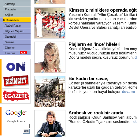
Astroloji
Kimsesiz miniklere operada eği
Magazin
Yasemin Kumral, "Altın Çocuklar" bir ilke 
Sağlık
kimsesizler yurtlarında kalan çocuklardan
»
Cumartesi
korosu harikalar yaratıyor. Yasemin Kumra
Aktüel Pazar
Devlet Opera ve Balesi sanatçıları eğitiyo
Bilgi ve Yaşam
Otomobil
Sinema
Plajların en 'ince' hileleri
Çizerler
Kışın aldığınız fazla kilolar yüzünden m
musunuz? Vücudunuzun bazı bölümlerind
Kampüs
Doğru modeli seçin, kusursuz görünün.
d
Bir kadın bir savaş
Gösterişli sahneleriyle izleyiciye bir des
karakterler uzak bir çağdan geliyor. Home
bu filmle yeniden hayat buluyor.
devamı
Arabesk ve rock bir arada
Rock şarkıcısı Ogün Sanlısoy, yeni albüm
"Ben de Özledim" şarkısını seslendirdi.
d
Google Arama