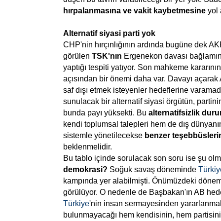
hırpalanmasına
ve
vakit
kaybetmesine
yol 
Alternatif
siyasi
parti
yok
CHP'nin hırçınlığının ardında bugüne dek A
görülen
TSK'nın
Ergenekon davası bağlamı
yaptığı tespiti yatıyor. Son mahkeme kararın
açısından bir önemi daha var. Davayı açarak
saf dışı etmek isteyenler hedeflerine varamad
sunulacak bir alternatif siyasi örgütün, partin
bunda payı yüksekti. Bu
alternatifsizlik
dur
kendi toplumsal talepleri hem de dış dünyanı
sistemle yönetilecekse
benzer
teşebbüsleri
beklenmelidir.
Bu tablo içinde sorulacak son soru ise şu olm
demokrasi?
Soğuk savaş döneminde
Türkiy
kampında yer alabilmişti. Önümüzdeki dön
görülüyor. O nedenle de Başbakan'ın AB hedef
Türkiye
'nin insan sermayesinden yararlanmak
bulunmayacağı hem kendisinin, hem partisi