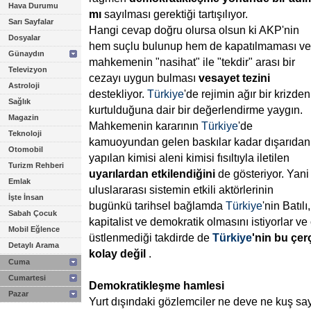
Hava Durumu
mı
sayılması gerektiği tartışılıyor.
Sarı Sayfalar
Hangi cevap doğru olursa olsun ki AKP'nin
Dosyalar
hem suçlu bulunup hem de kapatılmaması ve
Günaydın
mahkemenin "nasihat" ile "tekdir" arası bir
Televizyon
cezayı uygun bulması
vesayet
tezini
Astroloji
destekliyor.
Türkiye
'de rejimin ağır bir krizden
Sağlık
kurtulduğuna dair bir değerlendirme yaygın.
Magazin
Mahkemenin kararının
Türkiye
'de
Teknoloji
kamuoyundan gelen baskılar kadar dışarıdan
Otomobil
yapılan kimisi aleni kimisi fısıltıyla iletilen
Turizm Rehberi
uyarılardan
etkilendiğini
de gösteriyor. Yani
Emlak
uluslararası sistemin etkili aktörlerinin
İşte İnsan
bugünkü tarihsel bağlamda
Türkiye
'nin Batılı,
Sabah Çocuk
kapitalist ve demokratik olmasını istiyorlar ve
Mobil Eğlence
üstlenmediği takdirde de
Türkiye
'nin
bu
çer
Detaylı Arama
kolay
değil
.
Cuma
Cumartesi
Demokratikleşme
hamlesi
Pazar
Yurt dışındaki gözlemciler ne deve ne kuş sa