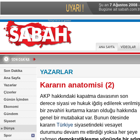
Şu an
7 Ağustos 2008 
Bugüne ait sabah.com.tr 
YAZARLAR
Son Dakika
Ana Sayfa
Kararın anatomisi (2)
Yazarlar
Çizerler
AKP hakkındaki kapatma davasının son
Günün İçinden
derece siyasi ve hukuk iğdiş edilerek verilmiş
Ekonomi
bir zevahiri kurtarma kararı olduğu hakkında
Gündem
genel bir mutabakat var. Bunun ötesinde
Siyaset
kararın
Türkiye
siyasetindeki vesayet
»
Dünya
durumunu devam mı ettirdiği yoksa her şeye
Spor
rağmen
demokratikleşme
yönünde
bir
adı