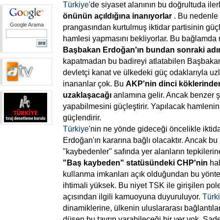
Türkiye
'de siyaset alanının bu doğrultuda iler
önünün
açıldığına
inanıyorlar
. Bu nedenle
Google Arama
prangasından kurtulmuş iktidar partisinin gü
hamlesi yapmasını bekliyorlar. Bu bağlamda m
Başbakan
Erdoğan'ın
bundan
sonraki
adı
kapatmadan bu badireyi atlatabilen Başbakan'
devletçi kanat ve ülkedeki güç odaklarıyla uz
inananlar çok. Bu
AKP'nin
dinci
köklerinde
uzaklaşacağı
anlamına gelir. Ancak benzer 
yapabilmesini güçleştirir. Yapılacak hamlenin
güçlendirir.
Türkiye
'nin ne yönde gideceği öncelikle iktid
Erdoğan'ın kararına bağlı olacaktır. Ancak b
"kaybedenler" safında yer alanların tepkiler
"Baş
kaybeden"
statüsündeki
CHP'nin
hal
kullanma imkanları açık olduğundan bu yönt
ihtimali yüksek. Bu niyet TSK ile girişilen po
açısından ilgili kamuoyuna duyuruluyor.
Türk
dinamiklerine, ülkenin uluslararası bağlantıla
düşen bu tavrın varabileceği bir yer yok. Sa