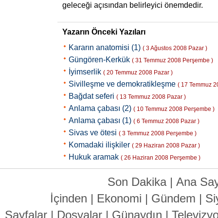
geleceği açısından belirleyici önemdedir.
Yazarın Önceki Yazıları
Kararın anatomisi (1)
( 3 Ağustos 2008 Pazar )
Güngören-Kerkük
( 31 Temmuz 2008 Perşembe )
İyimserlik
( 20 Temmuz 2008 Pazar )
Sivilleşme ve demokratikleşme
( 17 Temmuz 2
Bağdat seferi
( 13 Temmuz 2008 Pazar )
Anlama çabası (2)
( 10 Temmuz 2008 Perşembe )
Anlama çabası (1)
( 6 Temmuz 2008 Pazar )
Sivas ve ötesi
( 3 Temmuz 2008 Perşembe )
Komadaki ilişkiler
( 29 Haziran 2008 Pazar )
Hukuk aramak
( 26 Haziran 2008 Perşembe )
Son Dakika
|
Ana Say
İçinden
|
Ekonomi
|
Gündem
|
Si
Sayfalar
|
Dosyalar
|
Günaydın
|
Televizy