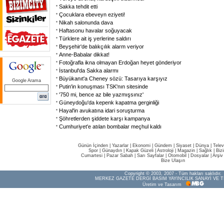
Sakka tehdit etti
Çocuklara ebeveyn eziyeti!
Nikah salonunda dava
Haftasonu havalar soğuyacak
Türklere ait iş yerlerine saldırı
Beyşehir'de balıkçılık alarm veriyor
Anne-Babalar dikkat!
Fotoğrafla ikna olmayan Erdoğan heyet gönderiyor
İstanbul'da Sakka alarmı
Büyükanıt'a Cheney sözü: Tasarıya karşıyız
Google Arama
Putin'in konuşması TSK'nın sitesinde
'750 mi, bence az bile yazmışsınız'
Güneydoğu'da kepenk kapatma gerginliği
Hayal'in avukatına idari soruşturma
Şöhretlerden şiddete karşı kampanya
Cumhuriyet'e atılan bombalar meçhul kaldı
Günün İçinden
|
Yazarlar
|
Ekonomi
|
Gündem
|
Siyaset
|
Dünya |
Telev
Spor
|
Günaydın
|
Kapak Güzeli
|
Astroloji
|
Magazin
|
Sağlık
|
Biz
Cumartesi
|
Pazar Sabah
|
Sarı Sayfalar
|
Otomobil
|
Dosyalar
|
Arşiv
Bize Ulaşın
Copyright © 2003, 2007 - Tüm hakları saklıdır.
MERKEZ GAZETE DERGİ BASIM YAYINCILIK SANAYİ VE T
Üretim ve Tasarım