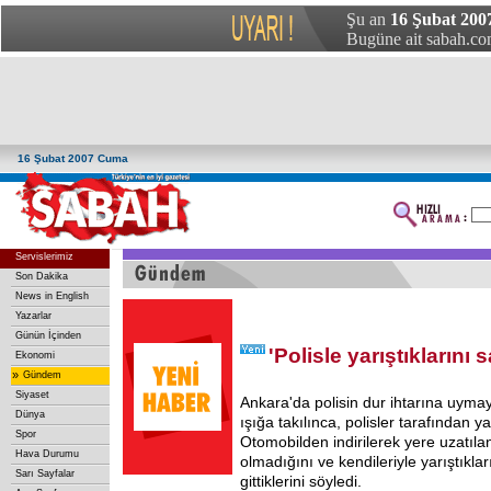
Şu an
16 Şubat 200
Bugüne ait sabah.com
16 Şubat 2007 Cuma
Servislerimiz
Son Dakika
News in English
Yazarlar
Günün İçinden
'Polisle yarıştıklarını 
Ekonomi
»
Gündem
Siyaset
Ankara'da polisin dur ihtarına uymay
Dünya
ışığa takılınca, polisler tarafından y
Spor
Otomobilden indirilerek yere uzatılan
Hava Durumu
olmadığını ve kendileriyle yarıştıkla
Sarı Sayfalar
gittiklerini söyledi.