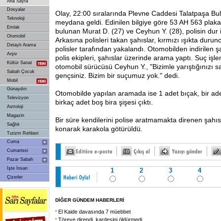
Ana Sayfa
Dosyalar
Olay, 22:00 sıralarında Plevne Caddesi Talatpaşa Bul
Teknoloji
meydana geldi. Edinilen bilgiye göre 53 AH 563 plaka
Emlak
bulunan Murat D. (27) ve Ceyhun Y. (28), polisin dur 
Otomobil
Arkasına polisleri takan şahıslar, kırmızı ışıkta durunca
Detaylı Arama
polisler tarafından yakalandı. Otomobilden indirilen ş
Arşiv
polis ekipleri, şahıslar üzerinde arama yaptı. Suç işl
Kültür Sanat
otomobil sürücüsü Ceyhun Y., "Bizimle yarıştığınızı s
Sabah Çocuk
gençsiniz. Bizim bir suçumuz yok." dedi.
Mobil
Günaydın
Otomobilde
yapılan aramada ise 1 adet bıçak, bir ad
Televizyon
birkaç adet boş bira şişesi çıktı.
Astroloji
Magazin
Bir süre kendilerini polise aratmamakta direnen şahıs
Sağlık
konarak karakola götürüldü.
Turizm Rehberi
Cuma
Cumartesi
Pazar Sabah
İşte İnsan
1
2
3
4
Çizerler
DİĞER GÜNDEM HABERLERİ
El Kaide davasında 7 müebbet
Töreye direndi, kardeşini öldürmedi