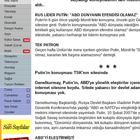
Ana Sayfa
aldı..
Dosyalar
Teknoloji
RUS LİDER PUTİN: "ABD DÜNYANIN EFENDİSİ OLAMAZ"
Emlak
Putin'in 6 gün önce yaptığı Münih'teki konuşma, önceki gün G
Otomobil
sitesine girdi. Putin'in konuşmasında "ABD dünyada istediğini
Detaylı Arama
tehlikeli güç kullanıyor. ABD dünyanın efendisi olamaz" deniyo
Arşiv
sitesinde, yabancı herhangi bir liderin konuşması yok.
Kültür Sanat
TEK PATRON
Sabah Çocuk
Geçen hafta Ürdün'de mırra içerken görülen Putin, Münih'te "
Mobil
olmaz, kararları tek başına alamazsınız" demişti.
Günaydın
Televizyon
Astroloji
Putin'in konuşması TSK'nın sitesinde
Magazin
Sağlık
Genelkurmay, Putin'in, ABD'ye yönelik eleştiriler içe
Turizm Rehberi
internet sitesine koydu. Sitede yabancı bir devlet ada
Cuma
konuşması yok.
Cumartesi
Pazar Sabah
Genelkurmay Başkanlığı, Rusya Devlet Başkanı Vladimir Puti
İşte İnsan
Güvenlik Konferansı'nda yaptığı "ABD ve NATO''yu eleştirdiği
Çizerler
metnini internet sitesinde yayımladı. Putin, 10 Şubat 2007'de
Soğuk Savaş sonrasında öngörülen tek kutuplu dünyayla ilgil
bulunmuş, "Günümüz dünyasında, tek kutuplu dünyanın kabul
yanı sıra, aynı zamanda imkansız olduğu kanaatindeyim'' görüş
ABD'Yİ ELEŞTİRMİŞTİ