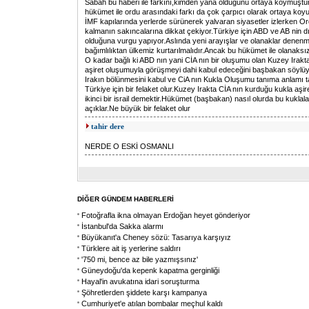
Sabah bu haberi ile farkını,kimden yana olduğunu ortaya koymuştu
hükümet ile ordu arasındaki farkı da çok çarpıcı olarak ortaya k
İMF kapılarında yerlerde sürünerek yalvaran siyasetler izlerken O
kalmanın sakıncalarına dikkat çekiyor.Türkiye için ABD ve AB nin d
olduğuna vurgu yapıyor.Aslında yeni arayışlar ve olanaklar denenm
bağımlılıktan ülkemiz kurtarılmalıdır.Ancak bu hükümet ile olanaks
O kadar bağlı ki ABD nın yani CİA nın bir oluşumu olan Kuzey Irakt
aşiret oluşumuyla görüşmeyi dahi kabul edeceğini başbakan söylüy
Irakın bölünmesini kabul ve CiA nın Kukla Oluşumu tanıma anlamı ta
Türkiye için bir felaket olur.Kuzey Irakta CİA nın kurduğu kukla aşi
ikinci bir israil demektir.Hükümet (başbakan) nasıl olurda bu kuklala
açıklar.Ne büyük bir felaket olur
tahir dere
NERDE O ESKİ OSMANLI
DİĞER GÜNDEM HABERLERİ
Fotoğrafla ikna olmayan Erdoğan heyet gönderiyor
İstanbul'da Sakka alarmı
Büyükanıt'a Cheney sözü: Tasarıya karşıyız
Türklere ait iş yerlerine saldırı
'750 mi, bence az bile yazmışsınız'
Güneydoğu'da kepenk kapatma gerginliği
Hayal'in avukatına idari soruşturma
Şöhretlerden şiddete karşı kampanya
Cumhuriyet'e atılan bombalar meçhul kaldı