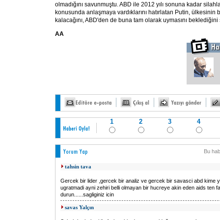
olmadığını savunmuştu. ABD ile 2012 yılı sonuna kadar silahla
konusunda anlaşmaya vardıklarını hatırlatan Putin, ülkesinin
kalacağını, ABD'den de buna tam olarak uymasını beklediğini 
AA
1
2
3
4
Bu hab
tahsin tava
Gercek bir lider ,gercek bir analiz ve gercek bir savasci abd kime 
ugratmadi ayni zehiri belli olmayan bir hucreye akin eden aids ten f
durun......sagliginiz icin
savas Yalçın