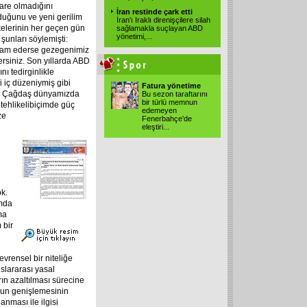
çare olmadığını
İran restinde çark etti
lduğunu ve yeni gerilim
İran'ı Iraklı direnişçilere silah
lkelerinin her geçen gün
sağlamakla suçlayan ABD
yönetimi,...
unları söylemişti:
devam ederse gezegenimiz
rsiniz. Son yıllarda ABD
ı tedirginlikle
i iç düzeniymiş gibi
Fatura yönetime
yin. Çağdaş dünyamızda
Bu sezon taraftarını
bir türlü memnun
tehlikeli
biçimde güç
edemeyen
ze
Fenerbahçe'de
eleştiri...
k.
amda
ma
 bir
rensel bir niteliğe
slararası yasal
ın azaltılması sürecine
nun genişlemesinin
nması ile ilgisi