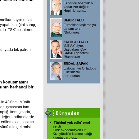
Ezberleri bozmak o
kadar zor değil ki...
Hepimiz aynı...
enelkurmay'ın resmi
UMUR TALU
 yapabileceğini sanıp,
Futboldan faşizme ya
da tam tersi
rdu. TSK'nın internet
"Bölünmez...
FATİH ALTAYLI
Vali 'Az' diyor,
Dünyada tek patron
Başbakan 'Çok'
SABAH gazetesi
"Başbakan...
ERDAL ŞAFAK
Erdoğan ve Ortadoğu
Filistinİsrail
sorununun...
ren konuşmasını
mının herhangi bir
n'in 43'üncü Münih
 konuşmasının tam
 yaptığı konuşmada,
i değerlendirmelerde
 edilemez olmasının
'Türkleri yok edin' emri
verdi
ünü dile getirmişti.
Türk akademisyen Dr.
Kızılyürek'in kaleme aldığı
kitapta çarpıcı...