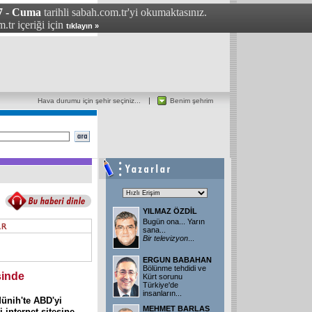
7 - Cuma
tarihli sabah.com.tr'yi okumaktasınız.
.tr içeriği için
tıklayın »
Hava durumu için şehir seçiniz...
Benim şehrim
YILMAZ ÖZDİL
Bugün ona... Yarın
sana...
Bir
televizyon
...
ERGUN BABAHAN
Bölünme tehdidi ve
sinde
Kürt sorunu
Türkiye'de
insanların...
ünih'te ABD'yi
MEHMET BARLAS
internet sitesine