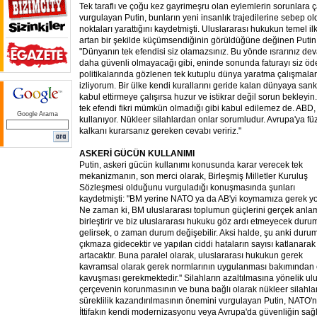
Tek taraflı ve çoğu kez gayrimeşru olan eylemlerin sorunlara 
vurgulayan Putin, bunların yeni insanlık trajedilerine sebep o
noktaları yarattığını kaydetmişti. Uluslararası hukukun temel i
artan bir şekilde küçümsendiğinin görüldüğüne değinen Putin ş
"Dünyanın tek efendisi siz olamazsınız. Bu yönde ısrarınız 
daha güvenli olmayacağı gibi, eninde sonunda faturayı siz öde
politikalarında gözlenen tek kutuplu dünya yaratma çalışmaların
izliyorum. Bir ülke kendi kurallarını geride kalan dünyaya sank
kabul ettirmeye çalışırsa huzur ve istikrar değil sorun bekle
tek efendi fikri mümkün olmadığı gibi kabul edilemez de. ABD, 
Google Arama
kullanıyor. Nükleer silahlardan onlar sorumludur. Avrupa'ya fü
kalkanı kurarsanız gereken cevabı veririz."
ASKERİ GÜCÜN KULLANIMI
Putin, askeri gücün kullanımı konusunda karar verecek tek
mekanizmanın, son merci olarak, Birleşmiş Milletler Kuruluş
Sözleşmesi olduğunu vurguladığı konuşmasında şunları
kaydetmişti: "BM yerine NATO ya da AB'yi koymamıza gerek yo
Ne zaman ki, BM uluslararası toplumun güçlerini gerçek anl
birleştirir ve biz uluslararası hukuku göz ardı etmeyecek duru
gelirsek, o zaman durum değişebilir. Aksi halde, şu anki durum
çıkmaza gidecektir ve yapılan ciddi hataların sayısı katlanarak
artacaktır. Buna paralel olarak, uluslararası hukukun gerek
kavramsal olarak gerek normlarının uygulanması bakımından ev
kavuşması gerekmektedir.'' Silahların azaltılmasına yönelik ulu
çerçevenin korunmasının ve buna bağlı olarak nükleer silahlar
süreklilik kazandırılmasının önemini vurgulayan Putin, NATO'
İttifakın kendi modernizasyonu veya Avrupa'da güvenliğin sağla