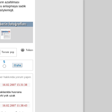
rın azaltılması
 bu anlaşmaya sadık
söylemişti.
5
er hakkında yorum yapın.
16.02.2007 15:31:38
yaklastida husrana
arki yok uzak
16.02.2007 11:38:43