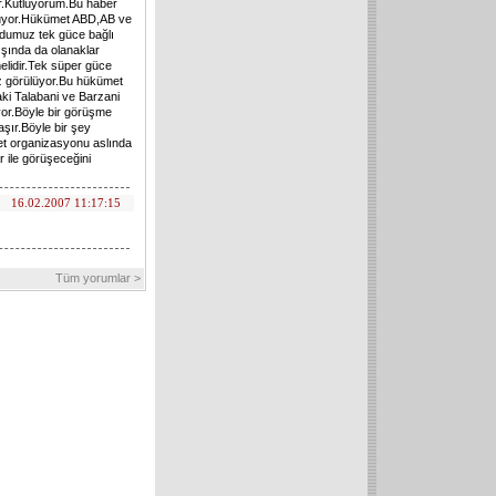
r.Kutluyorum.Bu haber
oyuyor.Hükümet ABD,AB ve
rdumuz tek güce bağlı
ışında da olanaklar
elidir.Tek süper güce
ız görülüyor.Bu hükümet
aki Talabani ve Barzani
or.Böyle bir görüşme
şır.Böyle bir şey
ret organizasyonu aslında
r ile görüşeceğini
16.02.2007 11:17:15
Tüm yorumlar >