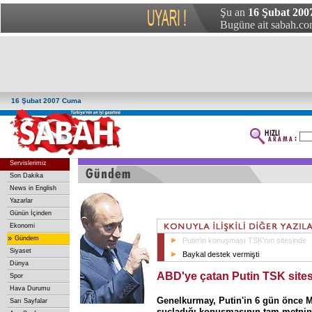
Şu an
16 Şubat 200
Bugüne ait sabah.com
16 Şubat 2007 Cuma
Servislerimiz
Son Dakika
News in English
Yazarlar
Günün İçinden
Ekonomi
»
Gündem
Putin'in konuşması TSK'nın sitesinde
Siyaset
Baykal destek vermişti
Dünya
ABD'ye çatan Putin TSK site
Spor
Hava Durumu
Genelkurmay, Putin'in 6 gün önce M
Sarı Sayfalar
suçladığı konuşmasının tam metnini 