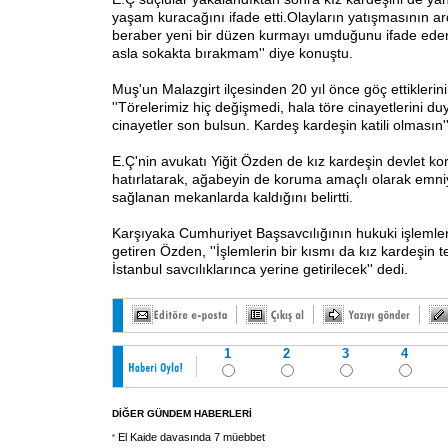
yaşam kuracağını ifade etti.Olayların yatışmasının a
beraber yeni bir düzen kurmayı umduğunu ifade eden
asla sokakta bırakmam'' diye konuştu.
Muş'un Malazgirt ilçesinden 20 yıl önce göç ettiklerin
''Törelerimiz hiç değişmedi, hala töre cinayetlerini du
cinayetler son bulsun. Kardeş kardeşin katili olmasın''
E.Ç'nin avukatı Yiğit Özden de kız kardeşin devlet 
hatırlatarak, ağabeyin de koruma amaçlı olarak emniy
sağlanan mekanlarda kaldığını belirtti.
Karşıyaka Cumhuriyet Başsavcılığının hukuki işlemle
getiren Özden, ''İşlemlerin bir kısmı da kız kardeşin 
İstanbul savcılıklarınca yerine getirilecek'' dedi.
1
2
3
4
DİĞER GÜNDEM HABERLERİ
El Kaide davasında 7 müebbet