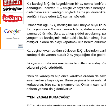
Kız kardeşi N.Ç'nin kaçırıldıktan bir ay sonra İzmir'e
döndüğünü belirten E.Ç enişte ve teyzesinin ısrarıyla 
dinlemeye karar verdiğini söyledi.Kardeşini dinledikt
verdiğini ifade eden E.Ç şunları söyledi:
''Amcamın oğlu G.Ç kardeşimi ilaçlı meyve suyu ile ba
Kardeşimi önce Manisa, sonra Adana, daha sonra da 
yanına götürmüş. Bu arada hep şiddet uygulamış, par
yengem de kardeşimin kolundaki bilezikleri almış. K
Google Arama
etmişler. Sonra da olayı kapatmak için benim öldürmem
Kardeşine kıyamadığını söyleyen E.Ç ailesinden ayrıl
kardeşini de yanına alarak 2 ay yaşadığını dile getirdi
İki ayın sonunda aile meclisinin tehditlerinin sıklaştığı
sözlerini şöyle sürdürdü:
''Ben de kardeşimi alıp önce karakola oradan da savcı
insanlardan şikayetçiyim. Bizim peşimizi bıraksınlar. 
korkuyorlar, bize sahip çıkamıyorlar. Onların canı teh
onların yanına da gidemiyoruz.''
''YENİ YAŞAM KURACAĞIZ''
E.Ç suçlular yakalandıktan sonra kız kardeşini de yan