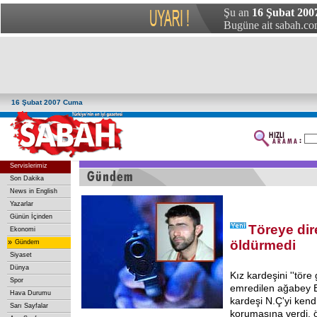
Şu an
16 Şubat 200
Bugüne ait sabah.com
16 Şubat 2007 Cuma
Servislerimiz
Son Dakika
News in English
Yazarlar
Günün İçinden
Töreye dir
Ekonomi
»
öldürmedi
Gündem
Siyaset
Dünya
Kız kardeşini ''töre
Spor
emredilen ağabey E
Hava Durumu
kardeşi N.Ç'yi kendi
Sarı Sayfalar
korumasına verdi, 