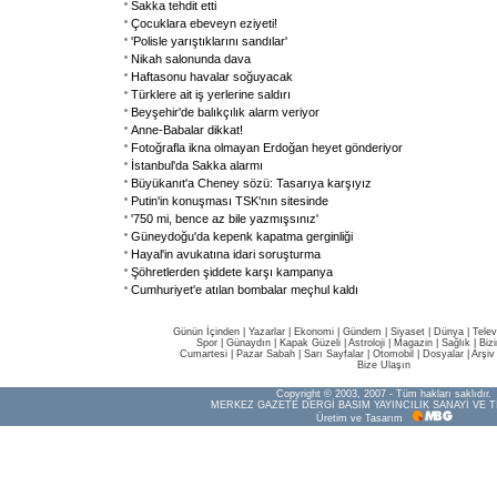
Sakka tehdit etti
Çocuklara ebeveyn eziyeti!
'Polisle yarıştıklarını sandılar'
Nikah salonunda dava
Haftasonu havalar soğuyacak
Türklere ait iş yerlerine saldırı
Beyşehir'de balıkçılık alarm veriyor
Anne-Babalar dikkat!
Fotoğrafla ikna olmayan Erdoğan heyet gönderiyor
İstanbul'da Sakka alarmı
Büyükanıt'a Cheney sözü: Tasarıya karşıyız
Putin'in konuşması TSK'nın sitesinde
'750 mi, bence az bile yazmışsınız'
Güneydoğu'da kepenk kapatma gerginliği
Hayal'in avukatına idari soruşturma
Şöhretlerden şiddete karşı kampanya
Cumhuriyet'e atılan bombalar meçhul kaldı
Günün İçinden
|
Yazarlar
|
Ekonomi
|
Gündem
|
Siyaset
|
Dünya |
Telev
Spor
|
Günaydın
|
Kapak Güzeli
|
Astroloji
|
Magazin
|
Sağlık
|
Biz
Cumartesi
|
Pazar Sabah
|
Sarı Sayfalar
|
Otomobil
|
Dosyalar
|
Arşiv
Bize Ulaşın
Copyright © 2003, 2007 - Tüm hakları saklıdır.
MERKEZ GAZETE DERGİ BASIM YAYINCILIK SANAYİ VE T
Üretim ve Tasarım