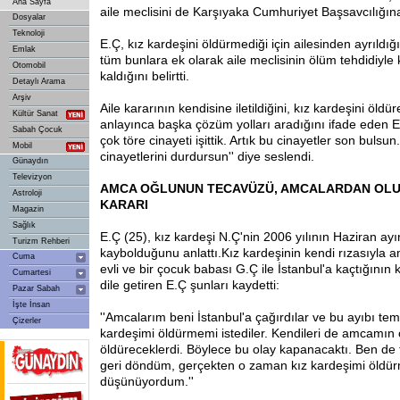
Ana Sayfa
aile meclisini de Karşıyaka Cumhuriyet Başsavcılığına 
Dosyalar
Teknoloji
E.Ç, kız kardeşini öldürmediği için ailesinden ayrıldığın
Emlak
tüm bunlara ek olarak aile meclisinin ölüm tehdidiyle 
Otomobil
kaldığını belirtti.
Detaylı Arama
Arşiv
Aile kararının kendisine iletildiğini, kız kardeşini öld
Kültür Sanat
anlayınca başka çözüm yolları aradığını ifade eden E.Ç
Sabah Çocuk
çok töre cinayeti işittik. Artık bu cinayetler son bulsun. 
Mobil
cinayetlerini durdursun'' diye seslendi.
Günaydın
Televizyon
AMCA
OĞLUNUN TECAVÜZÜ, AMCALARDAN OLU
Astroloji
KARARI
Magazin
Sağlık
E.Ç (25), kız kardeşi N.Ç'nin 2006 yılının Haziran ay
Turizm Rehberi
kaybolduğunu anlattı.Kız kardeşinin kendi rızasıyla a
Cuma
evli ve bir çocuk babası G.Ç ile İstanbul'a kaçtığının 
Cumartesi
dile getiren E.Ç şunları kaydetti:
Pazar Sabah
İşte İnsan
''Amcalarım beni İstanbul'a çağırdılar ve bu ayıbı te
Çizerler
kardeşimi öldürmemi istediler. Kendileri de amcamın 
öldüreceklerdi. Böylece bu olay kapanacaktı. Ben de
geri döndüm, gerçekten o zaman kız kardeşimi öldü
düşünüyordum.''