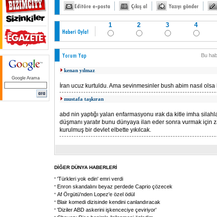
1
2
3
4
Bu hab
kenan yılmaz
Google Arama
İran ucuz kurtuldu. Ama sevinmesinler bush abim nasıl olsa 
mustafa taşkıran
abd nin yaptığı yalan enfarmasyonu ırak da kitle imha silah
düşmanı yaratır bunu dünyaya ilan eder sonra vurmak için 
kurulmuş bir devlet elbette yıkılcak.
DİĞER DÜNYA HABERLERİ
'Türkleri yok edin' emri verdi
Enron skandalını beyaz perdede Caprio çözecek
Af Örgütü'nden Lopez'e özel ödül
Blair komedi dizisinde kendini canlandıracak
'Diziler ABD askerini işkenceciye çeviriyor'