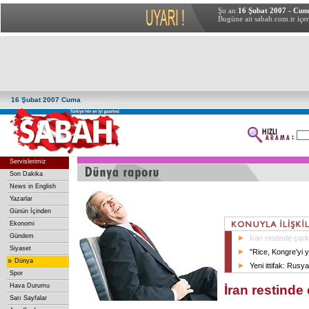
Şu an
16 Şubat 2007 - Cu
Bugüne ait sabah.com.tr içer
16 Şubat 2007 Cuma
Servislerimiz
Son Dakika
News in English
Yazarlar
Günün İçinden
Ekonomi
Gündem
İran restinde çark 
Siyaset
"Rice, Kongre'yi y
»
Dünya
Yeni ittifak: Rusy
Spor
Hava Durumu
İran restinde 
Sarı Sayfalar