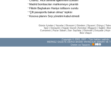
Chavez: Rice benimle ilgilenmeni özledim
Madrid bombacıları mahkemeye çıkarıldı
Filistin Başbakanı Haniye istifasını sundu
'Çift pasaportlu bakan olmaz' tepkisi
Kosova planını Sırp yönetimi kabul etmedi
Günün İçinden
|
Yazarlar
|
Ekonomi
|
Gündem
|
Siyaset
|
Dünya |
Telev
Spor
|
Günaydın
|
Kapak Güzeli
|
Astroloji
|
Magazin
|
Sağlık
|
Biz
Cumartesi
|
Pazar Sabah
|
Sarı Sayfalar
|
Otomobil
|
Dosyalar
|
Arşiv
Bize Ulaşın
Copyright © 2003, 2007 - Tüm hakları saklıdır.
MERKEZ GAZETE DERGİ BASIM YAYINCILIK SANAYİ VE T
Üretim ve Tasarım