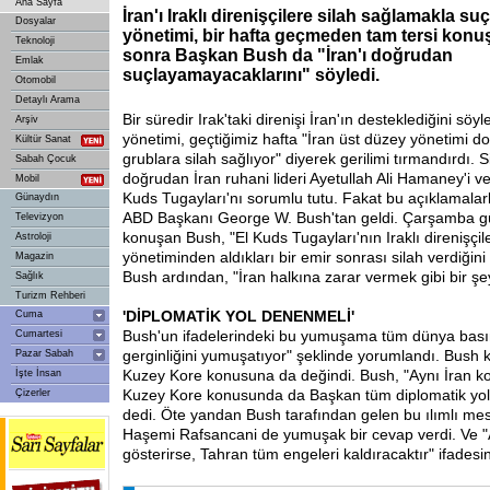
Ana Sayfa
İran'ı Iraklı direnişçilere silah sağlamakla s
Dosyalar
yönetimi, bir hafta geçmeden tam tersi konu
Teknoloji
sonra Başkan Bush da "İran'ı doğrudan
Emlak
suçlayamayacaklarını" söyledi.
Otomobil
Detaylı Arama
Bir süredir Irak'taki direnişi İran'ın desteklediğini sö
Arşiv
yönetimi, geçtiğimiz hafta "İran üst düzey yönetimi do
Kültür Sanat
grublara silah sağlıyor" diyerek gerilimi tırmandırdı. 
Sabah Çocuk
doğrudan İran ruhani lideri Ayetullah Ali Hamaney'i 
Mobil
Kuds Tugayları'nı sorumlu tutu. Fakat bu açıklamalarla
Günaydın
ABD Başkanı George W. Bush'tan geldi. Çarşamba g
Televizyon
konuşan Bush, "El Kuds Tugayları'nın Iraklı direnişçil
Astroloji
yönetiminden aldıkları bir emir sonrası silah verdiğini
Magazin
Bush ardından, "İran halkına zarar vermek gibi bir şe
Sağlık
Turizm Rehberi
'DİPLOMATİK
YOL DENENMELİ'
Cuma
Bush'un ifadelerindeki bu yumuşama tüm dünya bası
Cumartesi
gerginliğini yumuşatıyor" şeklinde yorumlandı. Bush
Pazar Sabah
Kuzey Kore konusuna da değindi. Bush, "Aynı İran k
İşte İnsan
Kuzey Kore konusunda da Başkan tüm diplomatik yoll
Çizerler
dedi. Öte yandan Bush tarafından gelen bu ılımlı mesaj
Haşemi Rafsancani de yumuşak bir cevap verdi. Ve "A
gösterirse, Tahran tüm engeleri kaldıracaktır" ifadesin