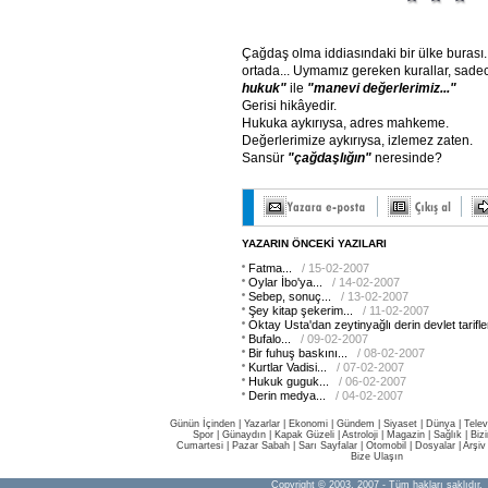
Çağdaş olma iddiasındaki bir ülke burası.
ortada... Uymamız gereken kurallar, sad
hukuk"
ile
"manevi
değerlerimiz..."
Gerisi hikâyedir.
Hukuka aykırıysa, adres mahkeme.
Değerlerimize aykırıysa, izlemez zaten.
Sansür
"çağdaşlığın"
neresinde?
YAZARIN ÖNCEKİ YAZILARI
Fatma...
/ 15-02-2007
Oylar İbo'ya...
/ 14-02-2007
Sebep, sonuç...
/ 13-02-2007
Şey kitap şekerim...
/ 11-02-2007
Oktay Usta'dan zeytinyağlı derin devlet tarifler
Bufalo...
/ 09-02-2007
Bir fuhuş baskını...
/ 08-02-2007
Kurtlar Vadisi...
/ 07-02-2007
Hukuk guguk...
/ 06-02-2007
Derin medya...
/ 04-02-2007
Günün İçinden
|
Yazarlar
|
Ekonomi
|
Gündem
|
Siyaset
|
Dünya |
Telev
Spor
|
Günaydın
|
Kapak Güzeli
|
Astroloji
|
Magazin
|
Sağlık
|
Biz
Cumartesi
|
Pazar Sabah
|
Sarı Sayfalar
|
Otomobil
|
Dosyalar
|
Arşiv
Bize Ulaşın
Copyright © 2003, 2007 - Tüm hakları saklıdır.