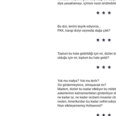
diye yasaklamayı, içimize nasıl sindirebili
Bu dizi, terörü teşvik ediyorsa...
PKK, hangi diziyi seyredip dağa çıktı?
Toplum bu hale getirildiği için mi, diziler 
olduğu için mi, toplum bu hale geldi?
Yok mu mafya? Yok mu terör?
Siz göstermeyince, olmayacak mı?
Madem, diziler bu kadar etkiliyor bu milleti
askerlerinin kahramanlıkları gösteriliyor e
ne kadar iyi, ne kadar vicdanlı insanlar oldu
neden, Amerika'dan bu kadar nefret ediyor
Niye etkileyememiş Hollywood?