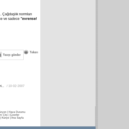
.. Çağdaşlık normları
ece ve sadece
"evrensel
i...
/ 10-02-2007
izyon
|
Hava Durumu
im City
|
Çizerler
|
Künye
|
Ana Sayfa