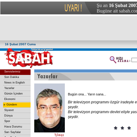
Şu an
16 Şubat 200
Bugüne ait sabah.com
16 Şubat 2007 Cuma
Servislerimiz
Son Dakika
News in English
Yazarlar
Günün İçinden
Bugün ona... Yarın sana...
Ekonomi
Bir
televizyon
programını
özgür
iradeyle
e
»
Gündem
şeydir.
Siyaset
Bir
televizyon
programını
devlet
eliyle
yas
Dünya
şeydir.
Spor
Hava Durumu
Sarı Sayfalar