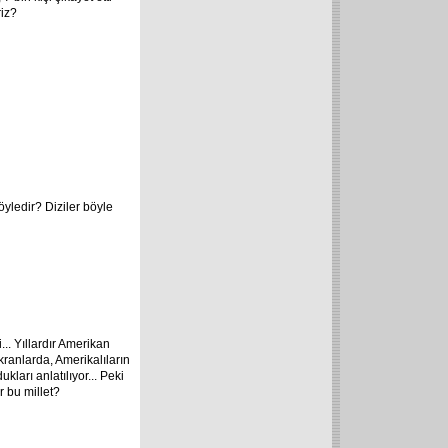
riz?
böyledir? Diziler böyle
... Yıllardır Amerikan
kranlarda, Amerikalıların
kları anlatılıyor... Peki
 bu millet?