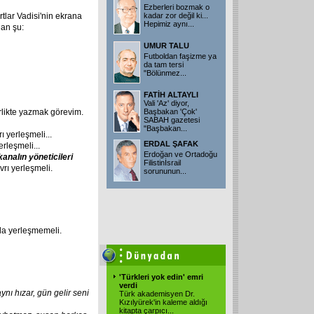
Ezberleri bozmak o
rtlar Vadisi'nin ekrana
kadar zor değil ki...
Hepimiz aynı...
lan şu:
UMUR TALU
Futboldan faşizme ya
da tam tersi
"Bölünmez...
FATİH ALTAYLI
Vali 'Az' diyor,
rlikte yazmak görevim.
Başbakan 'Çok'
SABAH gazetesi
"Başbakan...
rı yerleşmeli...
ERDAL ŞAFAK
erleşmeli...
Erdoğan ve Ortadoğu
kanalın
yöneticileri
Filistinİsrail
vrı yerleşmeli.
sorununun...
sla yerleşmemeli.
'Türkleri yok edin' emri
verdi
aynı
hızar,
gün
gelir
seni
Türk akademisyen Dr.
Kızılyürek'in kaleme aldığı
kitapta çarpıcı...