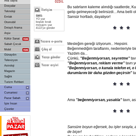
Ana Sayfa
Dosyalar
Bu satırların kaleme alındığı saatlerde, Ku
Teknoloji
gelip gelmeyeceği belirsizdi... Ama belli o
SMS:
Sansür hortladı, dayatıyor!
Emlak
YO yaz
boşluk bırak
Otomobil
mesajını yaz
Detaylı Arama
4122'ye gönder
Arşiv
Kültür Sanat
Mesleğim gereği izliyorum... Hepsini.
Sabah Çocuk
Beğenmediğim taraflarını, nedenleriyle bi
Mobil
Yazdım da...
Günaydın
Çünkü,
"Beğenmiyorsan,
seyretme"
tav
Televizyon
"Beğenmiyorsan,
reklam
verme"
tavrı y
Astroloji
"Beğenmiyorsan,
o
kanala
telefon
et,
o
Magazin
durumlarını
bir
daha
gözden
geçirsin"
ta
Sağlık
Turizm Rehberi
Cuma
Cumartesi
Pazar Sabah
Ama
"beğenmiyorsan, yasakla"
tavrı, a
İşte İnsan
Çizerler
Sansüre
boyun
eğersek,
bu
işler
sırayla,
de
biçer!