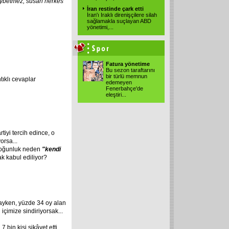
ybetmez,
susan
herkes
İran restinde çark etti
İran'ı Iraklı direnişçilere silah
sağlamakla suçlayan ABD
yönetimi,...
Fatura yönetime
Bu sezon taraftarını
bir türlü memnun
ıklı cevaplar
edemeyen
Fenerbahçe'de
eleştiri...
rtiyi tercih edince, o
orsa...
o çoğunluk neden
"kendi
k kabul ediliyor?
ndayken, yüzde 34 oy alan
çimize sindiriyorsak...
 7 bin kişi şikâyet etti