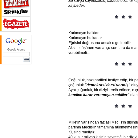
Bu
kavga
kaybedilirse,
sadece
o
kanal
ka
kaybeder.
Korkmayın halktan...
Korkmayın bu kadar.
Eğrisini doğrusuna ancak o getirebilir.
Aksini düşünen varsa, şu sorulara da mant
Google Arama
verebilmeli...
Çoğunluk, bazı partileri tasfiye edip, bir pa
çoğunluk
"demokrasi
dersi
vermiş"
oluy
Aynı çoğunluk, bir diziyi tercih edince, 
kendine
karar
veremeyen
cahiller"
olara
Milletin yarısından fazlası Meclis'in dışı
partinin Meclis'in tamamına hükmetmesini i
Ki, sindirmeliyiz.
40 küsur milyon kişinin seyrettiği bir diziyi,