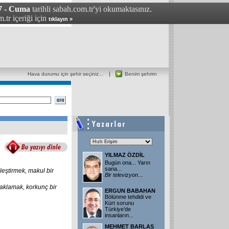
7 - Cuma
tarihli sabah.com.tr'yi okumaktasınız.
.tr içeriği için
tıklayın »
Hava durumu için şehir seçiniz...
Benim şehrim
YILMAZ ÖZDİL
Bugün ona... Yarın
sana...
leştirmek,
makul
bir
Bir
televizyon
...
aklamak,
korkunç
bir
ERGUN BABAHAN
Bölünme tehdidi ve
Kürt sorunu
Türkiye'de
insanların...
MEHMET BARLAS