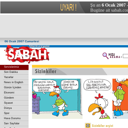
Şu an
6 Ocak 2007 
Bugüne ait sabah.com
06 Ocak 2007 Cumartesi
Servislerimiz
Son Dakika
Yazarlar
News in English
Günün İçinden
Ekonomi
Gündem
Siyaset
Dünya
Spor
Hava Durumu
Sarı Sayfalar