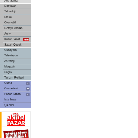
Ana Sayfa
Dosyalar
Teknoloji
Emlak
Otomobil
Detaylı Arama
Arşiv
Kültür Sanat
Sabah Çocuk
Günaydın
Televizyon
Astroloji
Magazin
Sağlık
Turizm Rehberi
Cuma
Cumartesi
Pazar Sabah
İşte İnsan
Çizerler