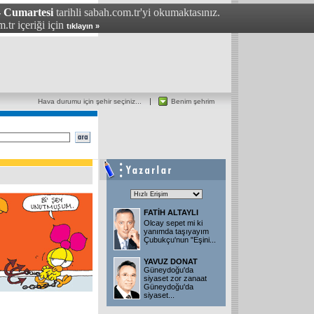
- Cumartesi
tarihli sabah.com.tr'yi okumaktasınız.
.tr içeriği için
tıklayın »
Hava durumu için şehir seçiniz...
Benim şehrim
FATİH ALTAYLI
Olcay sepet mi ki
yanımda taşıyayım
Çubukçu'nun "Eşini...
YAVUZ DONAT
Güneydoğu'da
siyaset zor zanaat
Güneydoğu'da
siyaset...