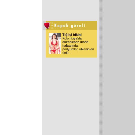
Tığ işi bikini
Kolombiya'da
düzenlenen moda
haftasında
podyumlar, ülkenin en
ünlü...