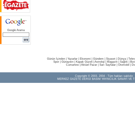
Google Arama
Günün İçinden
|
Yazarlar
|
Ekonomi
|
Gündem
|
Siyaset
|
Dünya |
Telev
Spor
|
Günaydın
|
Kapak Güzeli
|
Astroloji
|
Magazin
|
Sağlık
|
Biz
Cumartesi
|
Aktüel Pazar
|
Sarı Sayfalar
|
Otomobil
|
Do
Copyright © 2003, 2004 - Tüm hakları saklıdır.
MERKEZ GAZETE DERGİ BASIM YAYINCILIK SANAYİ VE T