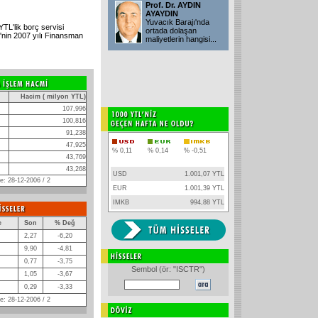
Prof. Dr. AYDIN
AYAYDIN
Yuvacık Barajı'nda
TL'lik borç servisi
ortada dolaşan
'nin 2007 yılı Finansman
maliyetlerin hangisi...
Hacim ( milyon YTL)
107,996
100,816
91,238
47,925
% 0,11
% 0,14
% -0,51
43,769
43,268
USD
1.001,07 YTL
: 28-12-2006 / 2
EUR
1.001,39 YTL
IMKB
994,88 YTL
e
Son
% Değ
2,27
-6,20
9,90
-4,81
0,77
-3,75
Sembol (ör: "ISCTR")
1,05
-3,67
0,29
-3,33
: 28-12-2006 / 2