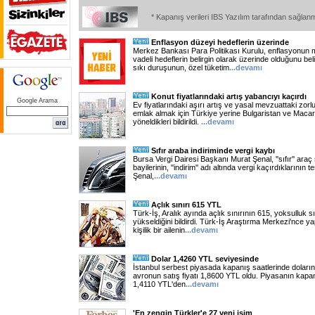
* Kapanış verileri IBS Yazılım tarafından sağlan
Enflasyon düzeyi hedeflerin üzerinde
Merkez Bankası Para Politikası Kurulu, enflasyonun 
vadeli hedeflerin belirgin olarak üzerinde olduğunu beli
sıkı duruşunun, özel tüketim
...
devamı
Konut fiyatlarındaki artış yabancıyı kaçırdı
Google Arama
Ev fiyatlarındaki aşırı artış ve yasal mevzuattaki zorl
emlak almak için Türkiye yerine Bulgaristan ve Macari
yöneldikleri bildirildi.
...
devamı
Sıfır araba indiriminde vergi kaybı
Bursa Vergi Dairesi Başkanı Murat Şenal, ''sıfır'' araç
bayilerinin, ''indirim'' adı altında vergi kaçırdıklarının tes
Şenal,
...
devamı
Açlık sınırı 615 YTL
Türk-İş, Aralık ayında açlık sınırının 615, yoksulluk s
yükseldiğini bildirdi. Türk-İş Araştırma Merkezi'nce y
kişilik bir ailenin
...
devamı
Dolar 1,4260 YTL seviyesinde
İstanbul serbest piyasada kapanış saatlerinde doların 
avronun satış fiyatı 1,8600 YTL oldu. Piyasanın kapanı
1,4110 YTL'den
...
devamı
'En zengin Türkler'e 27 yeni isim