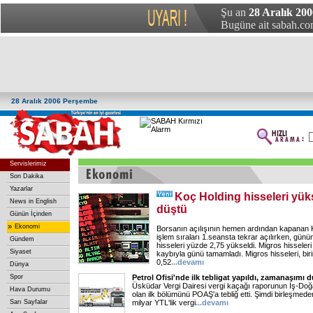
Şu an
28 Aralık 20
Bugüne ait sabah.com
28 Aralık 2006 Perşembe
Servislerimiz
Son Dakika
Yazarlar
Koç Holding hisseleri yük
News in English
düştü
Günün İçinden
»
Ekonomi
Borsanın açılışının hemen ardından kapanan 
işlem sıraları 1.seansta tekrar açılırken, gü
Gündem
hisseleri yüzde 2,75 yükseldi. Migros hisseler
Siyaset
kaybıyla günü tamamladı. Migros hisseleri, bi
0,52
...
devamı
Dünya
Spor
Petrol Ofisi'nde ilk tebligat yapıldı, zamanaşımı 
Üsküdar Vergi Dairesi vergi kaçağı raporunun İş-Doğan P
Hava Durumu
olan ilk bölümünü POAŞ'a tebliğ etti. Şimdi birleşmed
Sarı Sayfalar
milyar YTL'lik vergi
...
devamı