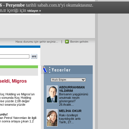
06 - Perşembe
tarihli sabah.com.tr'yi okumaktasınız.
.tr içeriği için
tıklayın »
Hava durumu için şehir seçiniz...
Benim şehrim
seldi, Migros
ABDURRAHMAN
YILDIRIM
Koç Holding ve Migros'un
Borsanın yaşgününü
nün sonunda Koç Holding
unutmak neyin
i ise yüzde 2,08 değer
göstergesi?
rinci seansta yüzde
26 Aralık...
MELİHA OKUR
durdu!
Rakı özelleşti
etrol Yatırımları ile ilgili
kayıtdışılık arttı
en sonra ortaya çıkan 1.2
Tarih, 27...