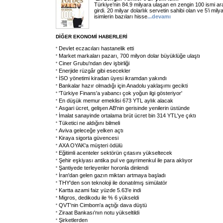
Türkiye’nin 84.9 milyara ulaşan en zengin 100 ismi ara
girdi. 20 milyar dolarlık servetin sahibi olan ve 5’i mily
isimlerin bazıları hisse
...
devamı
DİĞER EKONOMİ HABERLERİ
Devlet eczacıları hastanelik etti
Market markaları pazarı, 700 milyon dolar büyüklüğe ulaştı
Ciner Grubu'ndan dev işbirliği
Enerjide rüzgâr gibi esecekler
İSO yönetimi kiradan üyesi ikramdan yakındı
Bankalar hazır olmadığı için Anadolu yaklaşımı gecikti
'Türkiye Finans'a yabancı çok yoğun ilgi gösteriyor'
En düşük memur emeklisi 673 YTL aylık alacak
Asgari ücret, gelişen AB'nin gerisinde yenilerin üstünde
İmalat sanayinde ortalama brüt ücret bin 314 YTL'ye çıktı
Tüketici ne aldığını bilmeli
Aviva geleceğe yelken açtı
Kiraya sigorta güvencesi
AXA OYAK'a müşteri ödülü
Eğitimli acenteler sektörün çıtasını yükseltecek
Şehir eşkiyası antika pul ve gayrimenkul ile para aklıyor
Şantiyede terleyenler horonla dinlendi
İran'dan gelen gazın miktarı artmaya başladı
THY'den son teknoloji ile donatılmış simülatör
Kartta azami faiz yüzde 5.63'e indi
Migros, dedikodu ile % 6 yükseldi
QVT'nin Cimbom'a açtığı dava düştü
Ziraat Bankası'nın notu yükseltildi
Şirketlerden