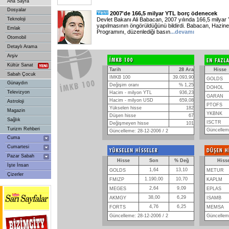
Ana Sayfa
Dosyalar
2007'de 166,5 milyar YTL borç ödenecek
Teknoloji
Devlet Bakanı Ali Babacan, 2007 yılında 166,5 milyar Y
yapılmasının öngörüldüğünü bildirdi. Babacan, Hazine
Emlak
Programını, düzenlediği basın
...
devamı
Otomobil
Detaylı Arama
Arşiv
Kültür Sanat
Tarih
28 Ara
Hisse
Sabah Çocuk
IMKB 100
39.093,90
GOLDS
Günaydın
Değişim oranı
% 1,25
DOHOL
Televizyon
Hacim - milyon YTL
936,23
GARAN
Hacim - milyon USD
659,08
Astroloji
PTOFS
Yükselen hisse
182
Magazin
YKBNK
Düşen hisse
67
Sağlık
ISCTR
Değişmeyen hisse
101
Turizm Rehberi
Güncelleme
Güncelleme: 28-12-2006 / 2
Cuma
Cumartesi
Pazar Sabah
Hisse
Son
% Değ
Hiss
İşte İnsan
1,64
13,10
GOLDS
METUR
Çizerler
1.190,00
10,70
FMIZP
KAPLM
2,64
9,09
MEGES
EPLAS
38,00
6,29
AKMGY
ISAMB
4,76
6,25
FORTS
MEMSA
Güncelleme: 28-12-2006 / 2
Güncelleme