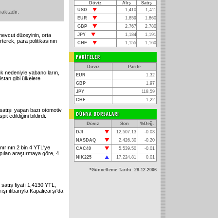
Döviz
Alış
Satış
USD
1,410
1,411
maktadır.
EUR
1,859
1,860
GBP
2,767
2,780
mevcut düzeyinin, orta
JPY
1,184
1,191
rterek, para politikasının
CHF
1,155
1,160
Döviz
Parite
uk nedeniyle yabancıların,
EUR
1,32
stan gibi ülkelere
GBP
1,97
JPY
118,59
CHF
1,22
 satışı yapan bazı otomotiv
pit edildiğini bildirdi.
Döviz
Son
%Değ.
DJI
12,507.13
-0.03
NASDAQ
2,426.30
-0.20
ınırının 2 bin 4 YTL'ye
CAC40
5,539.50
-0.01
apılan araştırmaya göre, 4
NIK225
17,224.81
0.01
*Güncelleme Tarihi: 28-12-2006
satış fiyatı 1,4130 YTL,
şı itibarıyla Kapalıçarşı'da