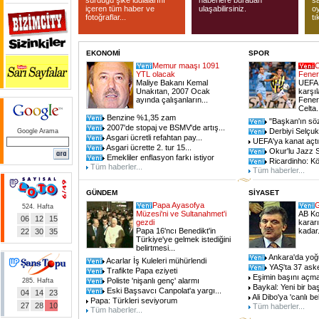
sürdüğü şike iddialarını
haberlere buradan
s
içeren tüm haber ve
ulaşabilirsiniz.
oy
fotoğraflar...
tı
EKONOMİ
SPOR
Memur maaşı 1091
C
YTL olacak
Fener
Maliye Bakanı Kemal
UEFA 
Unakıtan, 2007 Ocak
karşı
ayında çalışanların...
Fener
Celta.
Benzine %1,35 zam
"Başkan'ın sözl
2007'de stopaj ve BSMV'de artış...
Derbiyi Selçuk
Google Arama
Asgari ücretli refahtan pay...
UEFA'ya kanat açtı.
Asgari ücrette 2. tur 15...
Okur'lu Jazz S
Emekliler enflasyon farkı istiyor
Ricardinho: Kö
Tüm haberler...
Tüm haberler...
GÜNDEM
SİYASET
Papa Ayasofya
G
524. Hafta
Müzesi'ni ve Sultanahmet'i
AB Ko
06
12
15
gezdi
kararı
Papa 16'ncı Benedikt'in
kadar.
22
30
35
Türkiye'ye gelmek istediğini
belirtmesi...
Ankara'da yoğu
Acarlar İş Kuleleri mühürlendi
YAŞ'ta 37 aske
Trafikte Papa eziyeti
Eşimin başını açmas
Poliste 'nişanlı genç' alarmı
285. Hafta
Baykal: Yeni bir baş
Eski Başsavcı Canpolat'a yargı...
04
14
23
Ali Dibo'ya 'canlı be
Papa: Türkleri seviyorum
27
28
10
Tüm haberler...
Tüm haberler...