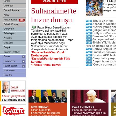
PAPA DUA ETTİ
UEFA Kupa
Emlak
karşılaşm
Otomobil
İspanya'd
Sultanahmet'te
mağlup ol
Detaylı Arama
Arşiv
huzur duruşu
Kültür Sanat
YAŞ'ta 37 ihraç
Acarlar İş Kulele
Sabah Çocuk
"Sözler yanlış anl
Papa 16'ncı Benediktus'un
Günaydın
Çalışanlara Ocak
Türkiye'ye gelmek istediğini
Hollywood'un en 
Televizyon
belirtmesi ile başlayan "Papa
Benzine %1.35 z
Ayasofya'da dua edecek mi"
Astroloji
Gezegenleri kolon
tartışmasına nokta konuldu. Papa
40 bin YTL'lik vis
Magazin
Ayasofya Müzesi'nde değil
Bu ne demek Aziz Be
Sultanahmet Camii'nde huzur
Sağlık
Derbiyi Selçuk De
duruşunda bulunarak dua etti.
Emekli enflasyon 
Turizm Rehberi
*
Papa ve Patrik'ten Ortak
Bush'u ABD halkı
Deklarasyon
Cuma
Canpolat'a yargı 
*
Dışişleri:Patrikhane bir Türk
Cumartesi
Asgari ücret topla
kurumu
'Çocuk pornosuna
*
Trafikte 'Papa' Eziyeti
Pazar Sabah
İşte İnsan
Çizerler
okur@sabah.com.tr
Şike iddiaları
Papa Türkiye'de
S
Cihan Oskay'ın
Papa 16.Benediktus'un
Vi
Fenerbahçe ile ilgili ileri
Türkiye ziyaretiyle ilgili tüm
ha