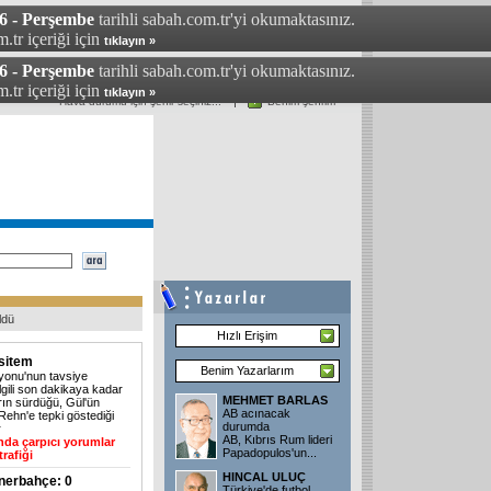
6 - Perşembe
tarihli sabah.com.tr'yi okumaktasınız.
.tr içeriği için
tıklayın »
6 - Perşembe
tarihli sabah.com.tr'yi okumaktasınız.
.tr içeriği için
tıklayın »
Hava durumu için şehir seçiniz...
Benim şehrim
Bugünkü Sabah
Gazetesi
Günün
Manşetleri
ldü
Hızlı Erişim
sitem
Benim Yazarlarım
onu'nun tavsiye
ilgili son dakikaya kadar
MEHMET BARLAS
rın sürdüğü, Gül'ün
AB acınacak
Rehn'e tepki göstediği
durumda
r
AB, Kıbrıs Rum lideri
nda çarpıcı yorumlar
Papadopulos'un...
rafiği
HINCAL ULUÇ
enerbahçe: 0
Türkiye'de futbol