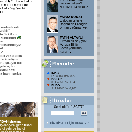
sı (H) Grubu 4. hafta
nereye gidiyor?..
asında Fenerbahçe,
Bu sezon tam sekiz...
a Celta Vigo'ya 1-0
du.
YAVUZ DONAT
Erdoğan teftişte
Başbakan Erdoğan,
ri mühürlendi
orman yağması ve...
aşıldı"
'ta % 2.8 zam
FATİH ALTAYLI
zenginleri
Ortada bir şey yok
am
Avrupa Birliği
ileştirmeliyiz
Komisyonu'nun
ki!
kararı...
y!
reli yönetecek
farkı istiyor
na şikayet etti
yolu açıldı
ntısı bitti
IMKB
 hayır' şarkısı
E: 38.169 D:% 0,27
DOLAR
S: 1,455 D:% -0,649
EURO
S: 1,920 D:% -0,286
Sembol (ör: "ISCTR")
ABAH sinema
zyona yeni giren filmler
ngi şehirde hangi