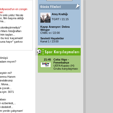
ollywood'un en zengin
arı
Ateş Krallığı
ı ünlü yıldız Nicole
, film başına aldığı
TGRT / 21:15
ma...
Kayıp Aranıyor: Debra
lonileştirmeliyiz"
Winger
Mars fotoğrafları
CNBC-e / 22:00
nin taşları...
i bu kez kaçamadı!
Sevimli Hayaletler
Kanal 1 / 23:00
una hayır" şarkısı
dönüşü
21:45
Celta Vigo -
k adam mıyım?
Fenerbahçe
UEFA Kupası (H)
Grubu karşılaşması
eştirir mi?
 Semra Hanım
ebilirsiniz
i: Mona...
 çuvalı...
a için: 3071
babası
 ezberledi,...
i dedektif...
m yerde çalışmam'