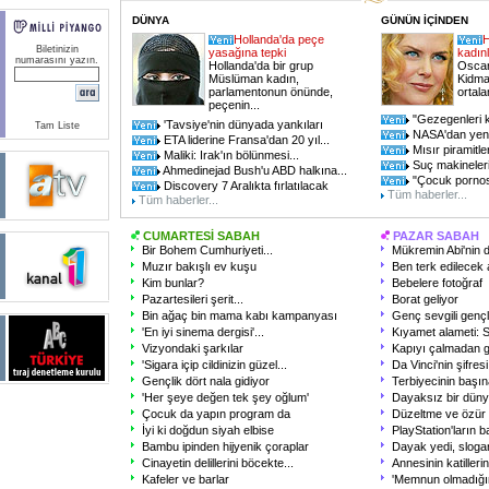
DÜNYA
GÜNÜN İÇİNDEN
Hollanda'da peçe
H
Biletinizin
yasağına tepki
kadınl
numarasını yazın.
Hollanda'da bir grup
Oscarl
Müslüman kadın,
Kidman
parlamentonun önünde,
ortala
peçenin...
"Gezegenleri ko
'Tavsiye'nin dünyada yankıları
Tam Liste
NASA'dan yeni 
ETA liderine Fransa'dan 20 yıl...
Mısır piramitleri
Maliki: Irak'ın bölünmesi...
Suç makineler
Ahmedinejad Bush'u ABD halkına...
"Çocuk pornos
Discovery 7 Aralıkta fırlatılacak
Tüm haberler...
Tüm haberler...
CUMARTESİ SABAH
PAZAR SABAH
Bir Bohem Cumhuriyeti...
Mükremin Abi'nin 
Muzır bakışlı ev kuşu
Ben terk edilece
Kim bunlar?
Bebelere fotoğraf
Pazartesileri şerit...
Borat geliyor
Bin ağaç bin mama kabı kampanyası
Genç sevgili gençl
'En iyi sinema dergisi'...
Kıyamet alameti:
Vizyondaki şarkılar
Kapıyı çalmadan gir
'Sigara içip cildinizin güzel...
Da Vinci'nin şifres
Gençlik dört nala gidiyor
Terbiyecinin başına
'Her şeye değen tek şey oğlum'
Dayaksız bir düny
Çocuk da yapın program da
Düzeltme ve özür
İyi ki doğdun siyah elbise
PlayStation'ların 
Bambu ipinden hijyenik çoraplar
Dayak yedi, slogan
Cinayetin delillerini böcekte...
Annesinin katillerin
Kafeler ve barlar
'Memnun olmadığı