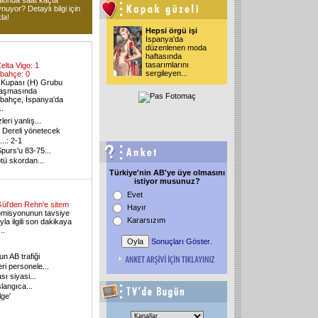
alonda saat kaçta
nuyor? Detaylı bilgi için
kla!
Hepsi örgü işi
İspanya'da
düzenlenen moda
haftasında
tasarımlarını
elta Vigo: 1
sergileyen...
bahçe: 0
Kupası (H) Grubu
laşmasında
bahçe, İspanya'da
..
eri yanlış...
 Dereli yönetecek
..: 2-1
purs'u 83-75...
tü skordan...
Türkiye'nin AB'ye üye olmasını
istiyor musunuz?
Evet
ül'den Rehn'e sitem
Hayır
misyonunun tavsiye
Kararsızım
yla ilgili son dakikaya
..
Sonuçları Göster
.
n AB trafiği
ri personele...
ı siyasi...
langıca...
lge'