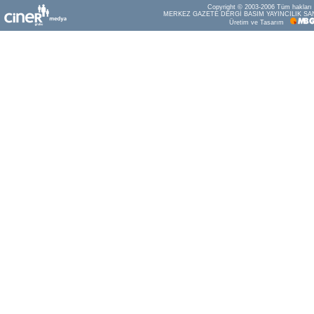
Copyright © 2003-2006 Tüm hakları s
MERKEZ GAZETE DERGİ BASIM YAYINCILIK SAN
Üretim ve Tasarım