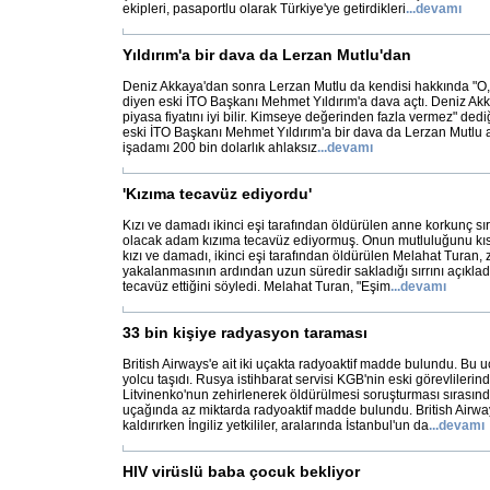
ekipleri, pasaportlu olarak Türkiye'ye getirdikleri
...
devamı
Yıldırım'a bir dava da Lerzan Mutlu'dan
Deniz Akkaya'dan sonra Lerzan Mutlu da kendisi hakkında "O, 
diyen eski İTO Başkanı Mehmet Yıldırım'a dava açtı. Deniz Ak
piyasa fiyatını iyi bilir. Kimseye değerinden fazla vermez" ded
eski İTO Başkanı Mehmet Yıldırım'a bir dava da Lerzan Mutlu aç
işadamı 200 bin dolarlık ahlaksız
...
devamı
'Kızıma tecavüz ediyordu'
Kızı ve damadı ikinci eşi tarafından öldürülen anne korkunç sırr
olacak adam kızıma tecavüz ediyormuş. Onun mutluluğunu kısk
kızı ve damadı, ikinci eşi tarafından öldürülen Melahat Turan, 
yakalanmasının ardından uzun süredir sakladığı sırrını açıklad
tecavüz ettiğini söyledi. Melahat Turan, "Eşim
...
devamı
33 bin kişiye radyasyon taraması
British Airways'e ait iki uçakta radyoaktif madde bulundu. Bu u
yolcu taşıdı. Rusya istihbarat servisi KGB'nin eski görevlileri
Litvinenko'nun zehirlenerek öldürülmesi soruşturması sırasında
uçağında az miktarda radyoaktif madde bulundu. British Airwa
kaldırırken İngiliz yetkililer, aralarında İstanbul'un da
...
devamı
HIV virüslü baba çocuk bekliyor