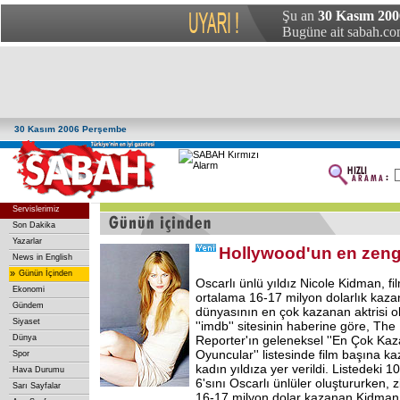
Şu an
30 Kasım 200
Bugüne ait sabah.com
30 Kasım 2006 Perşembe
Servislerimiz
Son Dakika
Yazarlar
Hollywood'un en zengi
News in English
»
Günün İçinden
Oscarlı ünlü yıldız Nicole Kidman, fi
Ekonomi
ortalama 16-17 milyon dolarlık kaza
Gündem
dünyasının en çok kazanan aktrisi ol
Siyaset
''imdb'' sitesinin haberine göre, Th
Dünya
Reporter'ın geleneksel ''En Çok Ka
Oyuncular'' listesinde film başına k
Spor
kadın yıldıza yer verildi. Listedeki 1
Hava Durumu
6'sını Oscarlı ünlüler oluştururken, 
Sarı Sayfalar
16-17 milyon dolar kazanan Kidman 