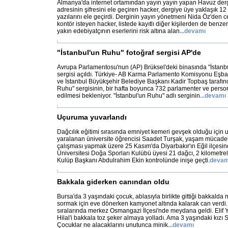
Almanya'da internet ortamından yayın yayın yapan Havuz dergis
adresinin şifresini ele geçiren hacker, dergiye üye yaklaşık 12 b
yazılarını ele geçirdi. Derginin yayın yönetmeni Nida Öz'den c
kontör isteyen hacker, listede kayıtlı diğer kişilerden de benz
yakın edebiyatçının eserlerini risk altına alan
...
devamı
"İstanbul'un Ruhu" fotoğraf sergisi AP'de
Avrupa Parlamentosu'nun (AP) Brüksel'deki binasında "İstanbu
sergisi açıldı. Türkiye- AB Karma Parlamento Komisyonu Eşba
ve İstanbul Büyükşehir Belediye Başkanı Kadir Topbaş tarafınd
Ruhu" sergisinin, bir hafta boyunca 732 parlamenter ve person
edilmesi bekleniyor. "İstanbul'un Ruhu" adlı serginin
...
devamı
Uçuruma yuvarlandı
Dağcılık eğitimi sırasında emniyet kemeri gevşek olduğu için
yaralanan üniversite öğrencisi Saadet Turşak, yaşam mücadele
çalışması yapmak üzere 25 Kasım'da Diyarbakır'ın Eğil ilçesin
Üniversitesi Doğa Sporları Kulübü üyesi 21 dağcı, 2 kilometre
Kulüp Başkanı Abdulrahim Ekin kontrolünde inişe geçti.
devam
Bakkala giderken canından oldu
Bursa'da 3 yaşındaki çocuk, ablasıyla birlikte gittiği bakkalda
sormak için eve dönerken kamyonet altında kalarak can verdi
sıralarında merkez Osmangazi İlçesi'nde meydana geldi. Elif Y. 
Hilal'i bakkala toz şeker almaya yolladı. Ama 3 yaşındaki kızı S
Çocuklar ne alacaklarını unutunca minik
...
devamı