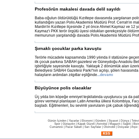
Profesörün makalesi davada delil sayıldı
Baba-oğulun öldürüldüğü Kızıltepe davasında yargılanan polisl
kullandığını yazan Polis Akademisi Müdürü Prof. Cerrah'ın maka
Mardin'in Kızıltepe ilçesinde 2 yıl önce Ahmet Kaymaz ve 12 
Kaymaz'ı PKK terör örgütü üyesi oldukları gerekçesiyle öldür
memurunun yargılandığı davada Polis Akademisi Müdürü Prof
Şırnaklı çocuklar parka kavuştu
Terörle mücadele kapsamında 1990 yılında il statüsüne geçen 
ilk çocuk parkına SABAH gazetesi ve Güneydoğu Anadolu Bele
işbirliğiyle sayesinde kavuştu. Yaklaşık 2 dönümlük alan üzeri
Belediyesi SABAH Gazetesi Parkı"nın açılışı, şölen havasında 
halayların ardından zılgıtlar eşliğinde
...
devamı
Büyüyünce polis olacaklar
Üç yılda bin köpeğe emniyet teşkilatında uyuşturucu ya da pa
görev vermeyi planlayan Latin Amerika ülkesi Kolombiya, Faca
başladı. Eğitmenleri, bu sevimli yavruların çok çabuk öğrendiği
Günün İçinden
|
Yazarlar
|
Ekonomi
|
Gündem
|
Siyaset
|
Dünya |
Telev
Spor
|
Günaydın
|
Kapak Güzeli
|
Astroloji
|
Magazin
|
Sağlık
|
Bizi
Cumartesi
|
Pazar Sabah
|
Sarı Sayfalar
|
Otomobil
|
Dosyalar
|
Arşiv