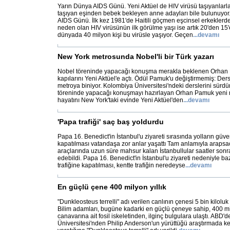
Yarın Dünya AIDS Günü. Yeni Aktüel de HIV virüsü taşıyanlarla
taşıyan eşinden bebek bekleyen anne adayları bile bulunuyor.
AIDS Günü. İlk kez 1981'de Haitili göçmen eşcinsel erkeklerd
neden olan HIV virüsünün ilk görülme yaşı ise artık 20'den 15'
dünyada 40 milyon kişi bu virüsle yaşıyor. Geçen
...
devamı
New York metrosunda Nobel'li bir Türk yazarı
Nobel töreninde yapacağı konuşma merakla beklenen Orhan 
kapılarını Yeni Aktüel'e açtı. Ödül Pamuk'u değiştirmemiş: Der
metroya biniyor. Kolombiya Üniversitesi'ndeki derslerini sürdü
töreninde yapacağı konuşmayı hazırlayan Orhan Pamuk yeni r
hayatını New York'taki evinde Yeni Aktüel'den
...
devamı
'Papa trafiği' saç baş yoldurdu
Papa 16. Benedict'in İstanbul'u ziyareti sırasında yolların güv
kapatılması vatandaşa zor anlar yaşattı Tam anlamıyla arapsaç
araçlarında uzun süre mahsur kalan İstanbullular saatler son
edebildi. Papa 16. Benedict'in İstanbul'u ziyareti nedeniyle b
trafiğine kapatılması, kentte trafiğin neredeyse
...
devamı
En güçlü çene 400 milyon yıllık
"Dunkleosteus terrelli" adı verilen canlının çenesi 5 bin kiloluk
Bilim adamları, bugüne kadarki en güçlü çeneye sahip, 400 mily
canavarına ait fosil iskeletinden, ilginç bulgulara ulaştı. ABD'
Üniversitesi'nden Philip Anderson'un yürüttüğü araştırmada ke