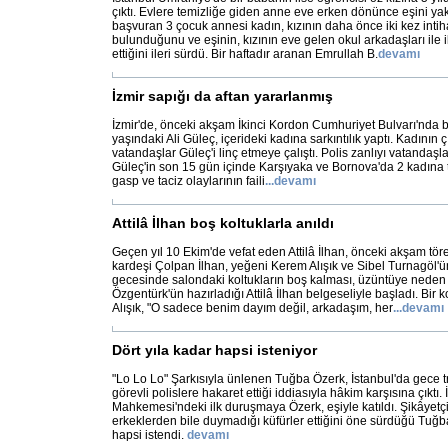
çıktı. Evlere temizliğe giden anne eve erken dönünce eşini yak
başvuran 3 çocuk annesi kadın, kızının daha önce iki kez int
bulunduğunu ve eşinin, kızının eve gelen okul arkadaşları ile i
ettiğini ileri sürdü. Bir haftadır aranan Emrullah B.
devamı
İzmir sapığı da aftan yararlanmış
İzmir'de, önceki akşam İkinci Kordon Cumhuriyet Bulvarı'nda 
yaşındaki Ali Güleç, içerideki kadına sarkıntılık yaptı. Kadının ç
vatandaşlar Güleç'i linç etmeye çalıştı. Polis zanlıyı vatandaşla
Güleç'in son 15 gün içinde Karşıyaka ve Bornova'da 2 kadına 
gasp ve taciz olaylarının faili
...
devamı
Attilâ İlhan boş koltuklarla anıldı
Geçen yıl 10 Ekim'de vefat eden Attilâ İlhan, önceki akşam tören
kardeşi Çolpan İlhan, yeğeni Kerem Alışık ve Sibel Turnagöl
gecesinde salondaki koltukların boş kalması, üzüntüye neden 
Özgentürk'ün hazırladığı Attilâ İlhan belgeseliyle başladı. B
Alışık, "O sadece benim dayım değil, arkadaşım, her
...
devamı
Dört yıla kadar hapsi isteniyor
"Lo Lo Lo" Şarkısıyla ünlenen Tuğba Özerk, İstanbul'da gece t
görevli polislere hakaret ettiği iddiasıyla hâkim karşısına çıktı.
Mahkemesi'ndeki ilk duruşmaya Özerk, eşiyle katıldı. Şikâyetçi 
erkeklerden bile duymadığı küfürler ettiğini öne sürdüğü Tuğba
hapsi istendi.
devamı