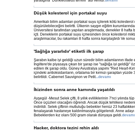
yaratığına "Dunkleosteus terrelli" adı verildi.
devamı
Düşük kolesterol için portakal suyu
Amerikalı bilim adamları portakal suyu içilerek kötü kolesterol
düşürülebileceğini belirtti. Ülkenin saygın eğitim kurumlarında
Üniversitesi tarafından yapılan araştırmada, denekler 8 hafta
içti. Deneklerin portakal suyu içmesinden önce kolesterol mik
araştırmacılar, bu rakamları 8 hafta sonra karşılaştırdı Ve sonu
'Sağlığa yararlıdır' etiketli ilk şarap
Şarabın kalbe iyi geldiği uzun süredir bilim adamlarının ifade e
İngiltere'de piyasaya çıkan bir şarap ise "sağlığa iyi geldiği" öze
edilen ilk şarap oldu. Güney Avustralya yapımı "Red Heart-Kırm
içindeki antioksidanların, ortalama bir kırmızı şaraptan yüzde
belirtildi. Cabernet Sauvignon ve Petit
...
devamı
İkizinden sonra anne karnında yaşatıldı
Ayşegül -Mesut Selek çifti, 8 yıllık evliliklerinin 7'nci yılında t
Önce üçüzleri olacağını öğrendi. Ancak düşük tehlikesi nedeni
indirildi. Selek çiftinin mutluluğu bebekler henüz 23 haftalıkk
fenalaşarak hastaneye kaldırılmasıyla gölgelendi. Anne aday
Bebeklerden kız olanı 500 gram olarak dünyaya geldi.
devamı
Hacker, doktora tezini rehin aldı