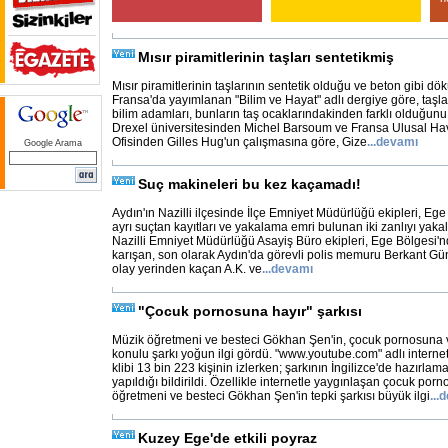
Mısır piramitlerinin taşları sentetikmiş
Mısır piramitlerinin taşlarının sentetik olduğu ve beton gibi d
Fransa'da yayımlanan "Bilim ve Hayat" adlı dergiye göre, taşla
bilim adamları, bunların taş ocaklarındakinden farklı olduğunu t
Drexel üniversitesinden Michel Barsoum ve Fransa Ulusal Hava
Ofisinden Gilles Hug'un çalışmasına göre, Gize
...
devamı
Google Arama
Suç makineleri bu kez kaçamadı!
Aydın'ın Nazilli ilçesinde İlçe Emniyet Müdürlüğü ekipleri, Eg
ayrı suçtan kayıtları ve yakalama emri bulunan iki zanlıyı yakal
Nazilli Emniyet Müdürlüğü Asayiş Büro ekipleri, Ege Bölgesi'
karışan, son olarak Aydın'da görevli polis memuru Berkant Gü
olay yerinden kaçan A.K. ve
...
devamı
"Çocuk pornosuna hayır" şarkısı
Müzik öğretmeni ve besteci Gökhan Şen'in, çocuk pornosuna v
konulu şarkı yoğun ilgi gördü. "www.youtube.com" adlı interne
klibi 13 bin 223 kişinin izlerken; şarkının İngilizce'de hazırlam
yapıldığı bildirildi. Özellikle internetle yaygınlaşan çocuk por
öğretmeni ve besteci Gökhan Şen'in tepki şarkısı büyük ilgi
...
d
Kuzey Ege'de etkili poyraz