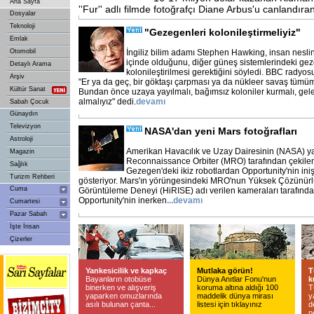
Ana Sayfa
''Fur'' adlı filmde fotoğrafçı Diane Arbus'u canlandıra
Dosyalar
Teknoloji
"Gezegenleri kolonileştirmeliyiz"
Emlak
Otomobil
İngiliz bilim adamı Stephen Hawking, insan neslin
içinde olduğunu, diğer güneş sistemlerindeki ge
Detaylı Arama
kolonileştirilmesi gerektiğini söyledi. BBC rady
Arşiv
"Er ya da geç, bir göktaşı çarpması ya da nükleer savaş tümü
Kültür Sanat
Bundan önce uzaya yayılmalı, bağımsız koloniler kurmalı, gel
almalıyız" dedi.
devamı
Sabah Çocuk
Günaydın
Televizyon
NASA'dan yeni Mars fotoğrafları
Astroloji
Amerikan Havacılık ve Uzay Dairesinin (NASA) ya
Magazin
Reconnaissance Orbiter (MRO) tarafından çekilen 
Sağlık
Gezegen'deki ikiz robotlardan Opportunity'nin iniş y
Turizm Rehberi
gösteriyor. Mars'ın yörüngesindeki MRO'nun Yüksek Çözünürlü
Cuma
Görüntüleme Deneyi (HiRISE) adı verilen kameraları tarafında
Opportunity'nin inerken
...
devamı
Cumartesi
Pazar Sabah
İşte İnsan
Çizerler
Yankesicilik ve kapkaç
Mutlaka görün!
T
Bayanların otobüse
Dünya Anıtlar Fonu'nun
k
binerken ve alışveriş
koruma altına aldığı 100
T
yaparken omuzlarında
maddelik dünya mirası
y
asılı bulunan çanta...
listesi için tıklayınız
d
n