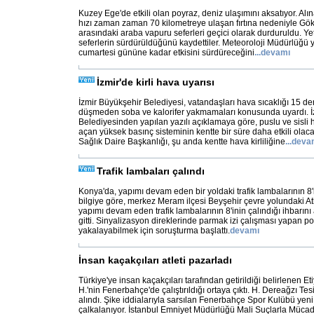
Kuzey Ege'de etkili olan poyraz, deniz ulaşımını aksatıyor. Alın
hızı zaman zaman 70 kilometreye ulaşan fırtına nedeniyle G
arasındaki araba vapuru seferleri geçici olarak durduruldu. Yetk
seferlerin sürdürüldüğünü kaydettiler. Meteoroloji Müdürlüğü ye
cumartesi gününe kadar etkisini sürdüreceğini
...
devamı
İzmir'de kirli hava uyarısı
İzmir Büyükşehir Belediyesi, vatandaşları hava sıcaklığı 15 de
düşmeden soba ve kalorifer yakmamaları konusunda uyardı. İ
Belediyesinden yapılan yazılı açıklamaya göre, puslu ve sisli
açan yüksek basınç sisteminin kentte bir süre daha etkili olacağ
Sağlık Daire Başkanlığı, şu anda kentte hava kirliliğine
...
deva
Trafik lambaları çalındı
Konya'da, yapımı devam eden bir yoldaki trafik lambalarının 8'i
bilgiye göre, merkez Meram ilçesi Beyşehir çevre yolundaki At
yapımı devam eden trafik lambalarının 8'inin çalındığı ihbarını 
gitti. Sinyalizasyon direklerinde parmak izi çalışması yapan poli
yakalayabilmek için soruşturma başlattı.
devamı
İnsan kaçakçıları atleti pazarladı
Türkiye'ye insan kaçakçıları tarafından getirildiği belirlenen Et
H.'nin Fenerbahçe'de çalıştırıldığı ortaya çıktı. H. Dereağzı Tes
alındı. Şike iddialarıyla sarsılan Fenerbahçe Spor Kulübü yeni
çalkalanıyor. İstanbul Emniyet Müdürlüğü Mali Suçlarla Müc