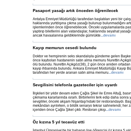
Pasaport yasağı artık önceden öğrenilecek
Antalya Emniyet Müdürlüğü tarafından başlatılan yeni bir çalı
haklarında yurtdışına çıkma yasağı bulunup bulunmadığını artı
işlemlerinden önce öğrenebilecek. Önceki uygulamalarda pasa
yaptırıp biletlerini alan vatandaşlar, haklarında seyahat yasa
ancak havaalanına geldiklerinde gümrükte
...
devamı
Kayıp memurun cesedi bulundu
Doktor ve hemşirenin seks skandalıyla gündeme gelen Başken
önce kaybolan hastanenin satın alma memuru Nurettin Açıkg
ölü bulundu. Nurettin Açıkgöz(38), 2 gün önce aniden ortadan 
kayıp ihbarında bulundu. Ankara Emniyet Müdürlüğü Kayıp Büro
tarafından her yerde aranan satın alma memuru
...
devamı
Sevgilisini telefonla gazeteciler için uyardı
İlişkileri bir yıldır devam eden Çağla Şikel ile Emre Altuğ, bas
çıkmama kararlarında ısrarlı. Birbirlerini terk edip daha sonra
sevgililer, önceki akşam Nişantaşı'ndaki bir restorandaydı. Ba
mekândan ayrılırken, o bildik senaryo tekrar sahnelendi; her 
içeriden önce Çağla Şikel çıktı. Restoran çıkışı
...
devamı
Öz kızına 5 yıl tecavüz etti
İstanbul Ümraniye'de bir babanın lise öğrencisi öz kızına 5 yıld