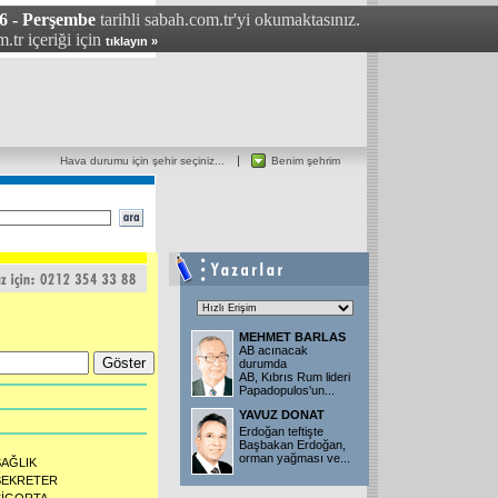
6 - Perşembe
tarihli sabah.com.tr'yi okumaktasınız.
.tr içeriği için
tıklayın »
Hava durumu için şehir seçiniz...
Benim şehrim
MEHMET BARLAS
AB acınacak
durumda
AB, Kıbrıs Rum lideri
Papadopulos'un...
YAVUZ DONAT
Erdoğan teftişte
Başbakan Erdoğan,
orman yağması ve...
SAĞLIK
SEKRETER