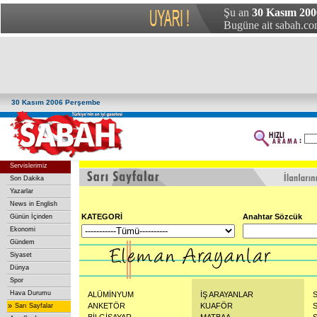
Şu an
30 Kasım 200
Bugüne ait sabah.com
30 Kasım 2006 Perşembe
Servislerimiz
Son Dakika
Yazarlar
News in English
KATEGORİ
Anahtar Sözcük
Günün İçinden
Ekonomi
Gündem
Siyaset
Dünya
Spor
Hava Durumu
ALÜMİNYUM
İŞ ARAYANLAR
»
ANKETÖR
KUAFÖR
Sarı Sayfalar