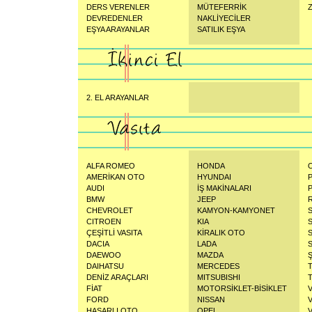
DERS VERENLER
MÜTEFERRİK
Z
DEVREDENLER
NAKLİYECİLER
EŞYA ARAYANLAR
SATILIK EŞYA
2. EL ARAYANLAR
ALFA ROMEO
HONDA
AMERİKAN OTO
HYUNDAI
AUDI
İŞ MAKİNALARI
BMW
JEEP
CHEVROLET
KAMYON-KAMYONET
CITROEN
KIA
ÇEŞİTLİ VASITA
KİRALIK OTO
DACIA
LADA
DAEWOO
MAZDA
DAIHATSU
MERCEDES
DENİZ ARAÇLARI
MITSUBISHI
FİAT
MOTORSİKLET-BİSİKLET
FORD
NISSAN
HASARLI OTO
OPEL