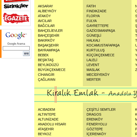
AKSARAY
FATİH
ALİBEYKÖY
FINDIKZADE
ATAKÖY
FLORYA
AVCILAR
FULYA
BAĞCILAR
GAYRETTEPE
BAHÇELİEVLER
GAZİOSMANPAŞA
Ş
BAHÇEŞEHİR
GÜNEŞLİ
BAKIRKÖY
HALKALI
Google Arama
BAŞAKŞEHİR
KOCAMUSTAFAPAŞA
BAYRAMPAŞA
KURTULUŞ
BEBEK
KÜÇÜKÇEKMECE
BEŞİKTAŞ
LALELİ
BEYLİKDÜZÜ
LEVENT
BÜYÜKÇEKMECE
MASLAK
CİHANGİR
MECİDİYEKÖY
ÇAĞLAYAN
MERTER
ACIBADEM
ÇEŞİTLİ SEMTLER
ALTINTEPE
DRAGOS
ALTUNİZADE
ERENKÖY
ANADOLU HİSARI
FENERYOLU
ATAŞEHİR
GÖZTEPE
BEYKOZ
İÇERENKÖY