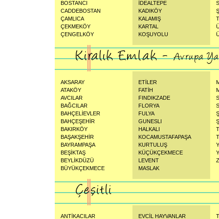
BOSTANCI
İDEALTEPE
CADDEBOSTAN
KADIKÖY
ÇAMLICA
KALAMIŞ
ÇEKMEKÖY
KARTAL
ÇENGELKÖY
KOŞUYOLU
AKSARAY
ETİLER
ATAKÖY
FATİH
AVCILAR
FINDIKZADE
BAĞCILAR
FLORYA
BAHÇELİEVLER
FULYA
BAHÇEŞEHİR
GUNESLI
Ş
BAKIRKÖY
HALKALI
BAŞAKŞEHİR
KOCAMUSTAFAPAŞA
BAYRAMPAŞA
KURTULUŞ
BEŞİKTAŞ
KÜÇÜKÇEKMECE
BEYLİKDÜZÜ
LEVENT
BÜYÜKÇEKMECE
MASLAK
ANTİKACILAR
EVCİL HAYVANLAR