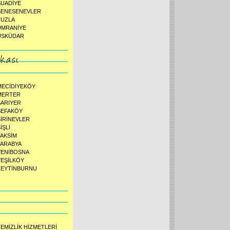
SUADİYE
ŞENESENEVLER
TUZLA
ÜMRANİYE
ÜSKÜDAR
MECİDİYEKÖY
MERTER
SARIYER
SEFAKÖY
ŞİRİNEVLER
İŞLİ
TAKSİM
TARABYA
YENİBOSNA
YEŞİLKÖY
ZEYTİNBURNU
TEMİZLİK HİZMETLERİ