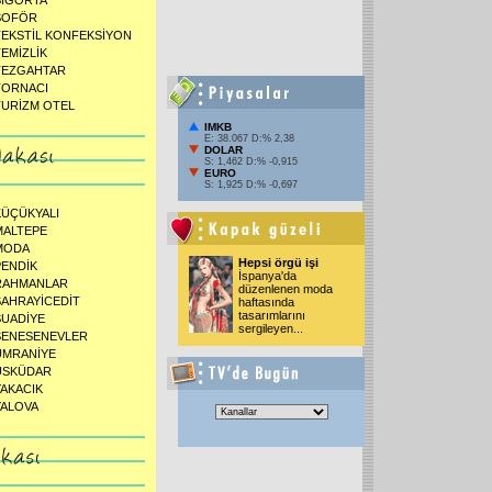
SİGORTA
ŞOFÖR
TEKSTİL KONFEKSİYON
TEMİZLİK
TEZGAHTAR
TORNACI
TURİZM OTEL
IMKB
E: 38.067 D:% 2,38
DOLAR
S: 1,462 D:% -0,915
EURO
S: 1,925 D:% -0,697
KÜÇÜKYALI
MALTEPE
MODA
Hepsi örgü işi
PENDİK
İspanya'da
RAHMANLAR
düzenlenen moda
SAHRAYİCEDİT
haftasında
tasarımlarını
SUADİYE
sergileyen...
ŞENESENEVLER
ÜMRANİYE
ÜSKÜDAR
YAKACIK
YALOVA