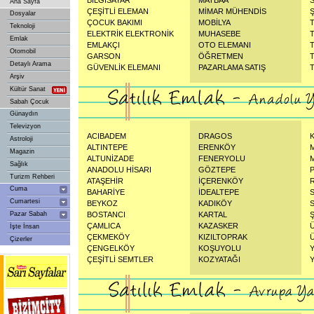
BİLGİSAYAR
MATBAA
Ana Sayfa
ÇEŞİTLİ ELEMAN
MİMAR MÜHENDİS
Dosyalar
ÇOCUK BAKIMI
MOBİLYA
Teknoloji
ELEKTRİK ELEKTRONİK
MUHASEBE
Emlak
EMLAKÇI
OTO ELEMANI
Otomobil
GARSON
ÖĞRETMEN
Detaylı Arama
GÜVENLİK ELEMANI
PAZARLAMA SATIŞ
Arşiv
Kültür Sanat
Sabah Çocuk
Günaydın
Televizyon
ACIBADEM
DRAGOS
Astroloji
ALTINTEPE
ERENKÖY
Magazin
ALTUNİZADE
FENERYOLU
Sağlık
ANADOLU HİSARI
GÖZTEPE
Turizm Rehberi
ATAŞEHİR
İÇERENKÖY
Cuma
BAHARİYE
İDEALTEPE
Cumartesi
BEYKOZ
KADIKÖY
Pazar Sabah
BOSTANCI
KARTAL
ÇAMLICA
KAZASKER
İşte İnsan
ÇEKMEKÖY
KIZILTOPRAK
Çizerler
ÇENGELKÖY
KOŞUYOLU
ÇEŞİTLİ SEMTLER
KOZYATAĞI