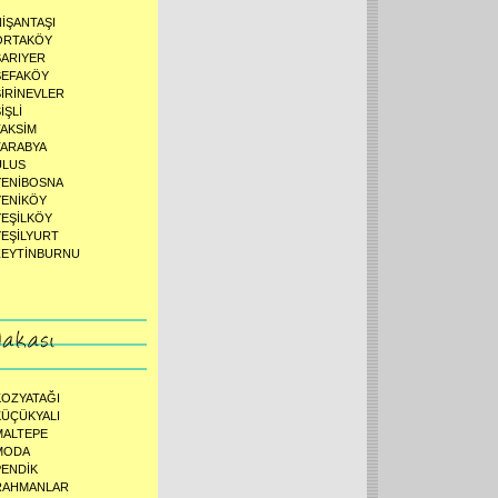
NİŞANTAŞI
ORTAKÖY
SARIYER
SEFAKÖY
ŞİRİNEVLER
İŞLİ
TAKSİM
TARABYA
ULUS
YENİBOSNA
YENİKÖY
YEŞİLKÖY
YEŞİLYURT
ZEYTİNBURNU
KOZYATAĞI
KÜÇÜKYALI
MALTEPE
MODA
PENDİK
RAHMANLAR