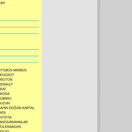
AYİ
OTOBÜS-MİNİBÜS
PEUGEOT
PROTON
RENAULT
SEAT
SKODA
SUBARU
SUZUKI
ŞAHİN-DOĞAN-KARTAL
TATA
TOYOTA
VASITA ARAYANLAR
VOLKSWAGEN
VOLVO