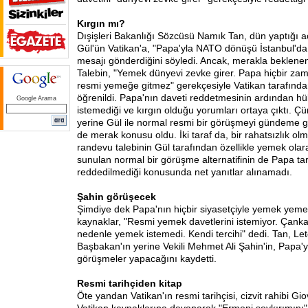
Kırgın mı?
Dışişleri Bakanlığı Sözcüsü Namık Tan, dün yaptığı 
Gül'ün Vatikan'a, "Papa'yla NATO dönüşü İstanbul'da
mesajı gönderdiğini söyledi. Ancak, merakla beklenen
Talebin, "Yemek dünyevi zevke girer. Papa hiçbir zam
resmi yemeğe gitmez" gerekçesiyle Vatikan tarafından
öğrenildi. Papa'nın daveti reddetmesinin ardından 
Google Arama
istemediği ve kırgın olduğu yorumları ortaya çıktı. 
yerine Gül ile normal resmi bir görüşmeyi gündeme 
de merak konusu oldu. İki taraf da, bir rahatsızlık ol
randevu talebinin Gül tarafından özellikle yemek olar
sunulan normal bir görüşme alternatifinin de Papa ta
reddedilmediği konusunda net yanıtlar alınamadı.
Şahin
görüşecek
Şimdiye dek Papa'nın hiçbir siyasetçiyle yemek yemedi
kaynaklar, "Resmi yemek davetlerini istemiyor. Çan
nedenle yemek istemedi. Kendi tercihi" dedi. Tan, L
Başbakan'ın yerine Vekili Mehmet Ali Şahin'in, Papa
görüşmeler yapacağını kaydetti.
Resmi tarihçiden kitap
Öte yandan Vatikan'ın resmi tarihçisi, cizvit rahibi Gi