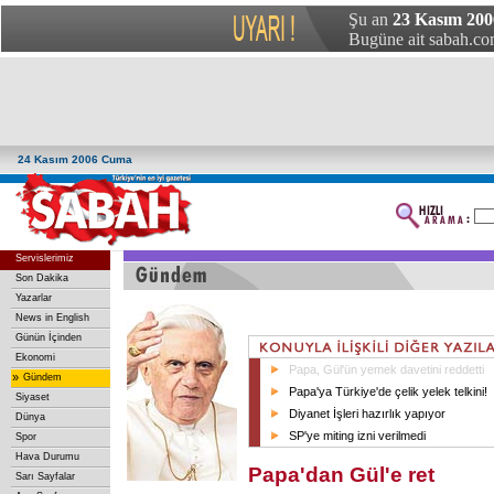
Şu an
23 Kasım 200
Bugüne ait sabah.com
24 Kasım 2006 Cuma
Servislerimiz
Son Dakika
Yazarlar
News in English
Günün İçinden
Ekonomi
Papa, Gül'ün yemek davetini reddetti
»
Gündem
Papa'ya Türkiye'de çelik yelek telkini!
Siyaset
Diyanet İşleri hazırlık yapıyor
Dünya
SP'ye miting izni verilmedi
Spor
Hava Durumu
Papa'dan Gül'e ret
Sarı Sayfalar