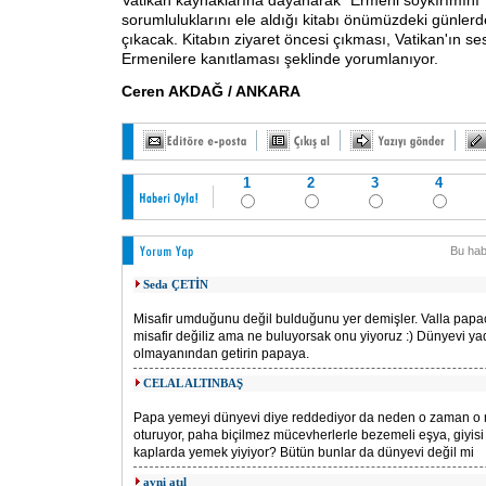
Vatikan kaynaklarına dayanarak "Ermeni soykırımını" v
sorumluluklarını ele aldığı kitabı önümüzdeki günlerd
çıkacak. Kitabın ziyaret öncesi çıkması, Vatikan'ın se
Ermenilere kanıtlaması şeklinde yorumlanıyor.
Ceren AKDAĞ / ANKARA
1
2
3
4
Bu hab
Seda ÇETİN
Misafir umduğunu değil bulduğunu yer demişler. Valla papa
misafir değiliz ama ne buluyorsak onu yiyoruz :) Dünyevi ya
olmayanından getirin papaya.
CELAL ALTINBAŞ
Papa yemeyi dünyevi diye reddediyor da neden o zaman o
oturuyor, paha biçilmez mücevherlerle bezemeli eşya, giyisi
kaplarda yemek yiyiyor? Bütün bunlar da dünyevi değil mi
avni atıl