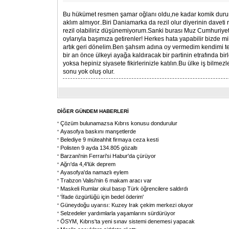
Bu hükümet resmen şamar oğlanı oldu,ne kadar komik duru
aklım almıyor..Biri Daniamarka da rezil olur diyerinin daveti 
rezil olabiliriz düşünemiyorum.Sanki burası Muz Cumhuriye
oylarıyla başımıza getirenler! Herkes hata yapabilir bizde mil
artık geri dönelim.Ben şahsım adına oy vermedim kendimi te
bir an önce ülkeyi ayağa kaldıracak bir partinin etrafında birl
yoksa hepiniz siyasete fikirlerinizle katılın.Bu ülke iş bilm
sonu yok oluş olur.
DİĞER GÜNDEM HABERLERİ
Çözüm bulunamazsa Kıbrıs konusu dondurulur
Ayasofya baskını manşetlerde
Belediye 9 müteahhit firmaya ceza kesti
Polisten 9 ayda 134.805 gözaltı
Barzani'nin Ferrari'si Habur'da çürüyor
Ağrı'da 4,4'lük deprem
Ayasofya'da namazlı eylem
Trabzon Valisi'nin 6 makam aracı var
Maskeli Rumlar okul basıp Türk öğrencilere saldırdı
'İfade özgürlüğü için bedel öderim'
Güneydoğu uyarısı: Kuzey Irak çekim merkezi oluyor
Selzedeler yardımlarla yaşamlarını sürdürüyor
ÖSYM, Kıbrıs'ta yeni sınav sistemi denemesi yapacak