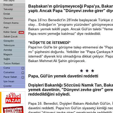
Ana Sayfa
Dosyalar
Başbakan'ın görüşmeyeceği Papa'ya, Bakan 
Teknoloji
yaptı. Ancak Papa "Dünyevi zevke girer" diye
Emlak
Otomobil
Papa 16'ncı Benedict'in 28'inde başlayacak Türkiye z
Detaylı Arama
olay... Erdoğan'ın "programı yüzünden" görüşmeyeceğ
Arşiv
Bakanı yemek teklifi yaptı. Ancak Gül'ün talebi "Yeme
Kültür Sanat
Papa resmi yemeğe katılmaz" diye reddedildi.
Sabah Çocuk
Günaydın
"KÖŞK'TE DE İSTEMEDİ"
Televizyon
Papa'nın Gül'le bir görüşme talep etmemesi de "Pap
Astroloji
mı" şüphesini doğurdu. Yetkililer ise "Papa Çankay
Magazin
istemedi" diyerek kriz olmadığına dikkat çekiyor. Pap
Sağlık
Bakan Mehmet Ali Şahin görüşecek.
Turizm Rehberi
Cuma
Cumartesi
Papa, Gül'ün yemek davetini reddetti
Pazar Sabah
İşte İnsan
Dışişleri Bakanlığı Sözcüsü Namık Tan, Bak
Çizerler
yemek davetinin, "Dünyevi zevke girer" gere
reddedildiğini söyledi.
Papa 16. Benedict, Dışişleri Bakanı Abdullah Gül'ün,
davetini reddetti. Papa'nın Gül'ün siyasetçi kimliği n
davetini "dünyevi zevke girer" gerekçesiyle reddettiği 