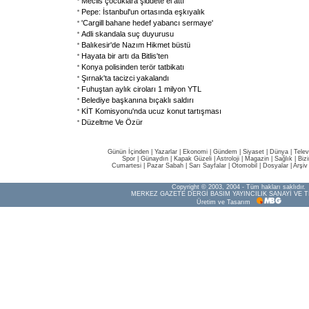
Meclis çocuklara şiddete el attı
Pepe: İstanbul'un ortasında eşkıyalık
'Cargill bahane hedef yabancı sermaye'
Adli skandala suç duyurusu
Balıkesir'de Nazım Hikmet büstü
Hayata bir artı da Bitlis'ten
Konya polisinden terör tatbikatı
Şırnak'ta tacizci yakalandı
Fuhuştan aylık ciroları 1 milyon YTL
Belediye başkanına bıçaklı saldırı
KİT Komisyonu'nda ucuz konut tartışması
Düzeltme Ve Özür
Günün İçinden
|
Yazarlar
|
Ekonomi
|
Gündem
|
Siyaset
|
Dünya |
Telev
Spor
|
Günaydın
|
Kapak Güzeli
|
Astroloji
|
Magazin
|
Sağlık
|
Biz
Cumartesi
|
Pazar Sabah
|
Sarı Sayfalar
|
Otomobil
|
Dosyalar
|
Arşiv
Copyright © 2003, 2004 - Tüm hakları saklıdır.
MERKEZ GAZETE DERGİ BASIM YAYINCILIK SANAYİ VE T
Üretim ve Tasarım