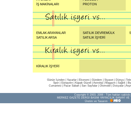
İŞ MAKİNALARI
PROTON
EMLAK ARAYANLAR
SATILIK DEVREMÜLK
S
SATILIK ARSA
SATILIK İŞYERİ
KİRALIK İŞYERİ
Günün İçinden
|
Yazarlar
|
Ekonomi
|
Gündem
|
Siyaset
|
Dünya |
Tel
Spor
|
Günaydın
|
Kapak Güzeli
|
Astroloji
|
Magazin
|
Sağlık
|
Bi
Cumartesi
|
Pazar Sabah
|
Sarı Sayfalar
|
Otomobil
|
Dosyalar
|
Arşi
Copyright © 2003, 2006 - Tüm hakları saklıdır.
MERKEZ GAZETE DERGİ BASIM YAYINCILIK SANAYİ VE 
Üretim ve Tasarım