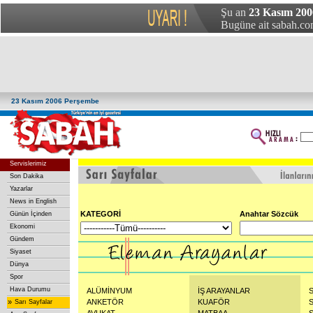
Şu an
23 Kasım 200
Bugüne ait sabah.com
23 Kasım 2006 Perşembe
Servislerimiz
Son Dakika
Yazarlar
News in English
KATEGORİ
Anahtar Sözcük
Günün İçinden
Ekonomi
Gündem
Siyaset
Dünya
Spor
Hava Durumu
ALÜMİNYUM
İŞ ARAYANLAR
»
ANKETÖR
KUAFÖR
Sarı Sayfalar