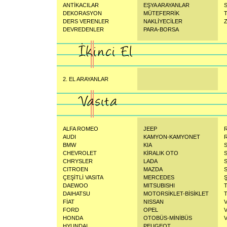
ANTİKACILAR
EŞYA ARAYANLAR
S
DEKORASYON
MÜTEFERRİK
DERS VERENLER
NAKLİYECİLER
Z
DEVREDENLER
PARA-BORSA
2. EL ARAYANLAR
ALFA ROMEO
JEEP
AUDI
KAMYON-KAMYONET
BMW
KIA
CHEVROLET
KİRALIK OTO
CHRYSLER
LADA
CITROEN
MAZDA
ÇEŞİTLİ VASITA
MERCEDES
DAEWOO
MITSUBISHI
DAIHATSU
MOTORSİKLET-BİSİKLET
FİAT
NISSAN
FORD
OPEL
HONDA
OTOBÜS-MİNİBÜS
HYUNDAI
PEUGEOT