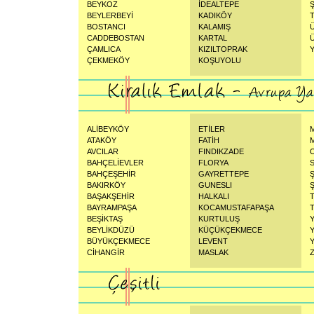
BEYKOZ
İDEALTEPE
BEYLERBEYİ
KADIKÖY
BOSTANCI
KALAMIŞ
CADDEBOSTAN
KARTAL
ÇAMLICA
KIZILTOPRAK
ÇEKMEKÖY
KOŞUYOLU
ALİBEYKÖY
ETİLER
ATAKÖY
FATİH
AVCILAR
FINDIKZADE
BAHÇELİEVLER
FLORYA
BAHÇEŞEHİR
GAYRETTEPE
BAKIRKÖY
GUNESLI
Ş
BAŞAKŞEHİR
HALKALI
BAYRAMPAŞA
KOCAMUSTAFAPAŞA
BEŞİKTAŞ
KURTULUŞ
BEYLİKDÜZÜ
KÜÇÜKÇEKMECE
BÜYÜKÇEKMECE
LEVENT
CİHANGİR
MASLAK