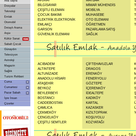
AVUKAT
MATBAA
Ana Sayfa
BİLGİSAYAR
MİMAR MÜHENDİS
Dosyalar
ÇEŞİTLİ ELEMAN
MOBİLYA
Teknoloji
ÇOCUK BAKIMI
MUHASEBE
Emlak
ELEKTRİK ELEKTRONİK
OTO ELEMANI
Otomobil
EMLAKÇI
ÖĞRETMEN
Detaylı Arama
GARSON
PAZARLAMA SATIŞ
Arşiv
GÜVENLİK ELEMANI
SAĞLIK
Kültür Sanat
Sabah Çocuk
Günaydın
Televizyon
Astroloji
ACIBADEM
ÇİFTEHAVUZLAR
Magazin
ALTINTEPE
DRAGOS
Sağlık
ALTUNİZADE
ERENKÖY
Turizm Rehberi
ANADOLU HİSARI
FENERYOLU
Cuma
ATAŞEHİR
GÖZTEPE
Cumartesi
BEYKOZ
İÇERENKÖY
Pazar Sabah
BEYLERBEYİ
İDEALTEPE
BOSTANCI
KADIKÖY
İşte İnsan
CADDEBOSTAN
KARTAL
Çizerler
ÇAMLICA
KAZASKER
ÇEKMEKÖY
KIZILTOPRAK
ÇENGELKÖY
KOŞUYOLU
ÇEŞİTLİ SEMTLER
KOZYATAĞI