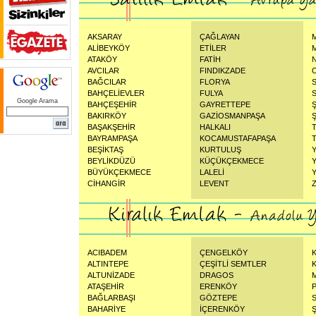
AKSARAY
ÇAĞLAYAN
ALİBEYKÖY
ETİLER
ATAKÖY
FATİH
AVCILAR
FINDIKZADE
BAĞCILAR
FLORYA
BAHÇELİEVLER
FULYA
Google Arama
BAHÇEŞEHİR
GAYRETTEPE
BAKIRKÖY
GAZİOSMANPAŞA
Ş
BAŞAKŞEHİR
HALKALI
BAYRAMPAŞA
KOCAMUSTAFAPAŞA
BEŞİKTAŞ
KURTULUŞ
BEYLİKDÜZÜ
KÜÇÜKÇEKMECE
BÜYÜKÇEKMECE
LALELİ
CİHANGİR
LEVENT
ACIBADEM
ÇENGELKÖY
ALTINTEPE
ÇEŞİTLİ SEMTLER
ALTUNİZADE
DRAGOS
ATAŞEHİR
ERENKÖY
BAĞLARBAŞI
GÖZTEPE
BAHARİYE
İÇERENKÖY