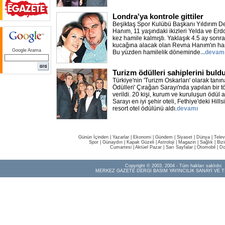
Londra'ya kontrole gittiler
Beşiktaş Spor Kulübü Başkanı Yıldırım D
Hanım, 11 yaşındaki ikizleri Yelda ve Erd
kez hamile kalmıştı. Yaklaşık 4.5 ay sonra
kucağına alacak olan Revna Hanım'ın hamil
Google Arama
Bu yüzden hamilelik döneminde
...devam
Turizm ödülleri sahiplerini buld
Türkiye'nin 'Turizm Oskarları' olarak tanı
Ödülleri' Çırağan Sarayı'nda yapılan bir t
verildi. 20 kişi, kurum ve kuruluşun ödül 
Sarayı en iyi şehir oteli, Fethiye'deki Hil
resort otel ödülünü aldı.
devamı
Günün İçinden
|
Yazarlar
|
Ekonomi
|
Gündem
|
Siyaset
|
Dünya |
Telev
Spor
|
Günaydın
|
Kapak Güzeli
|
Astroloji
|
Magazin
|
Sağlık
|
Biz
Cumartesi
|
Aktüel Pazar
|
Sarı Sayfalar
|
Otomobil
|
Do
Copyright © 2003, 2004 - Tüm hakları saklıdır.
MERKEZ GAZETE DERGİ BASIM YAYINCILIK SANAYİ VE T