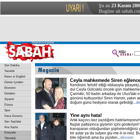
Şu an
23 Kasım 200
Bugüne ait sabah.com
Son Dakika
Yazarlar
News in English
Ceyla mahkemede Siren eğlenc
Günün İçinden
Kendisini 'tehdit' ettiği iddiasıyla şikayet
Ekonomi
dul Ceyla Gölcüklü önceki gün mahkemede
Çarmıklı, 50 kadın arkadaşı ile Ulus'taki
Gündem
gününü kutluyordu! Siren Hanım, yakın a
Siyaset
doğum günü hediyesi olarak getirdiği
...
Dünya
Spor
Yine aynı hata!
Hava Durumu
Artık kaçıncı kez yazdığımı hatırlamıyoru
Sarı Sayfalar
flaşlar patlayınca giysinin içini gösteriyo
Ana Sayfa
transparan olduğundan şüphelendiğiniz gi
Dosyalar
bir astar ya da sutyen giy-me-li-si-niiiz.
bile öğrendi ama bu yüzden
...devamı
Teknoloji