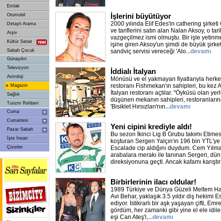
Emlak
İşlerini büyütüyor
Otomobil
2000 yılında Elif Edes'in cathering şirket
Detaylı Arama
ve tariflerini satın alan Nalan Aksoy, o tar
Arşiv
vazgeçilmez ismi olmuştu. Bir işle yetinm
Kültür Sanat
işine giren Aksoy'un şimdi de büyük şirke
Sabah Çocuk
sandviç servisi vereceği 'Alo
...devamı
Günaydın
Televizyon
İddialı İtalyan
Astroloji
Mönüsü ve el yakmayan fiyatlarıyla herke
»
restoranı Fishmekan'ın sahipleri, bu kez 
Magazin
İtalyan restoranı açtılar. "Öyküsü olan yerl
Sağlık
düşünen mekanın sahipleri, restoranlarına
Turizm Rehberi
'Bisiklet Hırsızları'nın
...devamı
Cuma
Cumartesi
Yeni cipini krediyle aldı!
Pazar Sabah
Bu sezon İkinci Lig B Grubu takımı Etime
İşte İnsan
koşturan Sergen Yalçın'ın 196 bin YTL'y
Çizerler
Escalade cip aldığını duydum. Cem Yılm
arabalara merakı ile tanınan Sergen, dün
direksiyonuna geçti. Ancak kafamı karıştı
Birbirlerinin ilacı oldular!
1989 Türkiye ve Dünya Güzeli Meltem Hak
Avi Behar, yaklaşık 3.5 yıldır diş hekimi Esr
ediyor. İstikrarlı bir aşk yaşayan çifti, Em
gördüm, her zamanki gibi yine el ele idiler.
eşi Can Ateş'i,
...devamı