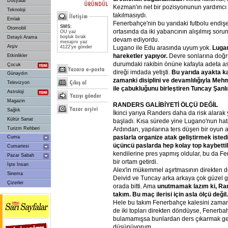
Dosyalar
Kezman'ın net bir pozisyonunun yardımcı
Teknoloji
takılmasıydı.
Emlak
Fenerbahçe'nin bu yarıdaki futbolu endişe
SMS:
Otomobil
ortasında da iki yabancının alışılmış soru
OU yaz
boşluk bırak
Detaylı Arama
devam ediyordu.
mesajını yaz
Arşiv
4122'ye gönder
Lugano ile Edu arasında uyum yok.
Luga
hareketler
yapıyor.
Devre sonlarına doğru
Etkinlikler
durumdaki rakibin önüne kafayla adeta asi
Çocuk
direği imdada yetişti.
Bu
yarıda
ayakta
k
Günaydın
zamanki
disiplini
ve
devamlılığıyla
Mehm
Televizyon
ile
çabukluğunu
birleştiren
Tuncay
Şanlı.
Astroloji
Magazin
RANDERS
GALİBİYETİ
ÖLÇÜ
DEĞİL
Sağlık
İkinci yarıya Randers daha da risk alarak
Kültür Sanat
başladı. Kısa sürede yine Lugano'nun hatal
Turizm Rehberi
Ardından, yapılarına ters düşen bir oyun a
paslarla
organize
atak
geliştirmek
isted
Cuma
üçüncü
paslarda
hep
kolay
top
kaybettil
Cumartesi
kendilerine pres yapmış oldular, bu da Fe
Pazar Sabah
bir ortam getirdi.
İşte İnsan
Alex'in mükemmel aşırtmasının direkten
Sinema
Deivid ve Tuncay arka arkaya çok güzel g
Çizerler
orada bitti. Ama
unutmamak
lazım
ki,
Ra
takım.
Bu
maç
ilerisi
için
asla
ölçü
değil.
Hele bu takım Fenerbahçe kalesini zaman
de iki topları direkten döndüyse, Fenerba
bulamamışsa bunlardan ders çıkarmak ger
düşünüyorum.