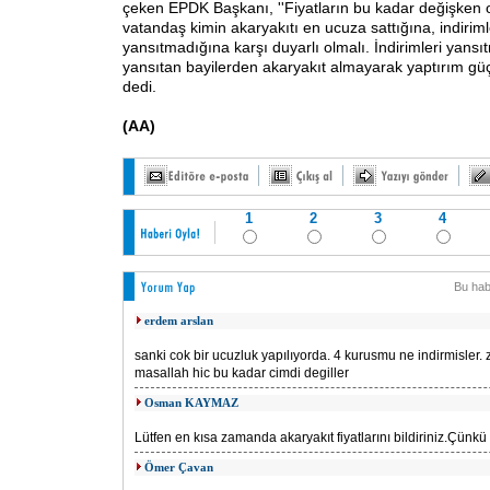
çeken EPDK Başkanı, ''Fiyatların bu kadar değişken 
vatandaş kimin akaryakıtı en ucuza sattığına, indiriml
yansıtmadığına karşı duyarlı olmalı. İndirimleri yans
yansıtan bayilerden akaryakıt almayarak yaptırım güçl
dedi.
(AA)
1
2
3
4
Bu hab
erdem arslan
sanki cok bir ucuzluk yapılıyorda. 4 kurusmu ne indirmisler.
masallah hic bu kadar cimdi degiller
Osman KAYMAZ
Lütfen en kısa zamanda akaryakıt fiyatlarını bildiriniz.Çünkü 
Ömer Çavan