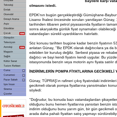
bayilere karşı vat
Dosyalar
olmasını istedi.
Teknoloji
Emlak
EPDK'nın bugün gerçekleştirdiği Gümüşhane-Baybur
Otomobil
Lisansı İhalesi öncesinde soruları yanıtlayan Günay
Detaylı Arama
tarihinden itibaren petrol piyasasında fiyatların tama
Arşiv
sonra akaryakıtta günlük fiyat oynamaları olabileceğ
Etkinlikler
vatandaşları sürekli uyardıklarını hatırlattı.
Çocuk
Günaydın
Televizyon
Söz konusu tarihten bugüne kadar benzin fiyatının 53 
Astroloji
anlatan Günay, ''Biz EPDK olarak dağıtıcılara ya da ba
Magazin
edebilen bir kuruluş değiliz. Serbest piyasa ve rekabe
Sağlık
dağıtıcı ve bayi kendi fiyatını kendi uygular. Bu yüzde
Kültür Sanat
istasyonunda benzin veya motorin aynı fiyata satılır di
Turizm Rehberi
Cuma
İNDİRİMLERİN
POMPA FİYATLARINA GECİKMELİ 
Cumartesi
Pazar Sabah
Günay, TÜPRAŞ'ın rafineri çıkış fiyatındaki indirimleri
İşte İnsan
gecikmeli olarak pompa fiyatlarına yansıtmaları konu
Sinema
söyledi:
Çizerler
''Doğrudur, bu konuda bazı vatandaşlardan şikayetle
olduğunu bunu hemen fiyatlarına yansıtan benzin ista
indirim olduğunu bunu yarım gün, bir gün gecikmeli o
arada daha pahalı fiyattan satış yapmayı sürdürebiliy