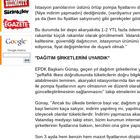
İstasyon panolarının üstünü örtüp pompa fiyatlarını d
(Niye indirim yapmadın) dediğinizde, (vardiyamız yeni 
ya da (ben bu fiyattan satıyorum) gibi gerekçeler göst
Bu durumda bir depo akaryakıtta 1-2 YTL fazla ödem
rakamlar küçük rakamlar olarak görülmemeli. Vatand
kalitesine, güvendiği dağıtıcının, istasyonun ürününü
ediyorsa, fiyat değişimlerine de duyarlı olmalı.''
Google Arama
''DAĞITIM ŞİRKETLERİNİ UYARDIK''
EPDK Başkanı Günay, geçen yıl dağıtım şirketlerine yaz
''şeffaflık ilkesi doğrultusunda tüketicilerin doğru bilgi
alabilmesini teminen, akaryakıt istasyonlarında ilan e
ile pompa fiyatlarının aynı olmasının ve düzenli olara
güncelleştirilmesinin sağlanmasını'' takip etmelerini ist
Günay, ''Ancak bu ülkede binlerce bayi var, dağıtım şir
bayi benzini kaça satıyor, indirim yapılmış mı, yapıl
izleyecek olanlar tüketicilerdir. İndirimi yapmazsa ak
Vatandaş medyayı takip etsin, bizim kurumun internet
şirketlerinin fiyatlarına baksın, tercihini ona göre yaps
Son 3 ayda hem benzin hem mazot fiyatlarının düştü