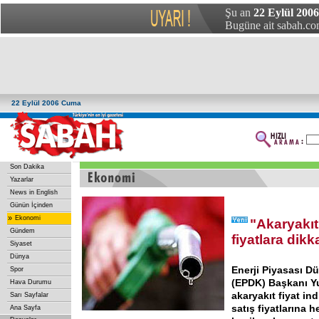
Şu an
22 Eylül 200
Bugüne ait sabah.com
22 Eylül 2006 Cuma
Son Dakika
Yazarlar
News in English
Günün İçinden
»
Ekonomi
"Akaryakıt
Gündem
fiyatlara dikk
Siyaset
Dünya
Enerji Piyasası 
Spor
(EPDK) Başkanı Y
Hava Durumu
akaryakıt fiyat in
Sarı Sayfalar
satış fiyatlarına
Ana Sayfa