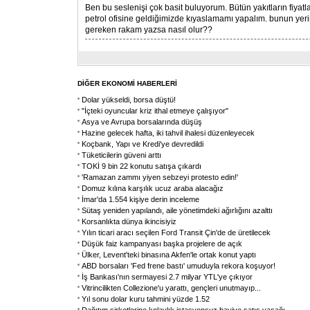
Ben bu seslenişi çok basit buluyorum. Bütün yakıtların fiyatl
petrol ofisine geldiğimizde kıyaslamamı yapalım. bunun yeri
gereken rakam yazsa nasıl olur??
DİĞER EKONOMİ HABERLERİ
Dolar yükseldi, borsa düştü!
"İçteki oyuncular kriz ithal etmeye çalışıyor"
Asya ve Avrupa borsalarında düşüş
Hazine gelecek hafta, iki tahvil ihalesi düzenleyecek
Koçbank, Yapı ve Kredi'ye devredildi
Tüketicilerin güveni arttı
TOKİ 9 bin 22 konutu satışa çıkardı
'Ramazan zammı yiyen sebzeyi protesto edin!'
Domuz kılına karşılık ucuz araba alacağız
İmar'da 1.554 kişiye derin inceleme
Sütaş yeniden yapılandı, aile yönetimdeki ağırlığını azalttı
Korsanlıkta dünya ikincisiyiz
Yılın ticari aracı seçilen Ford Transit Çin'de de üretilecek
Düşük faiz kampanyası başka projelere de açık
Ülker, Levent'teki binasına Akfen'le ortak konut yaptı
ABD borsaları 'Fed frene bastı' umuduyla rekora koşuyor!
İş Bankası'nın sermayesi 2.7 milyar YTL'ye çıkıyor
Vitrincilikten Collezione'u yarattı, gençleri unutmayıp...
Yıl sonu dolar kuru tahmini yüzde 1.52