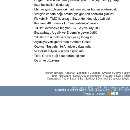
Dağıtım şirketlerine kolaylık istasyonsuz bayiye satış yasağı
İstanbul otelleri doldu, taştı
Memur için uzlaşma çıkmadı son sözler bugün söylenecek
'Vergide esnafa değil havuduyla götüren babalara gidelim'
Fiskobirlik, TMO ile anlaştı Sezer'den destek sözü aldı
Koç'tan 848 milyon YTL 'finansal dalga' zararı
TIR'ları Avrupa'ya taşıyan RO-LA yola koyuldu
Eczacıbaşı, Arçelik ve Erdemir'e çevre ödülü
'Uluslararası fonlarla dünyaya açılacağız'
Algida'ya yeni genel müdür Ahmet Coşar
Otokoç, Taşdelen ile Anadolu yakasında
Vestel 40 milyon $ sendikasyon aldı
Tepe Grubu sağlık sektörüne giriyor
Özür ve düzeltme
Günün İçinden
|
Yazarlar
|
Ekonomi
|
Gündem
|
Siyaset
|
Dünya |
Telev
Spor
|
Günaydın
|
Kapak Güzeli
|
Astroloji
|
Magazin
|
Sağlık
|
Biz
Cumartesi
|
Pazar Sabah
|
Sarı Sayfalar
|
Otomobil
|
Dosyalar
|
Arşiv
Copyright © 2003, 2004 - Tüm hakları saklıdır.
MERKEZ GAZETE DERGİ BASIM YAYINCILIK SANAYİ VE T
Üretim ve Tasarım