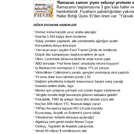
'Ramazan zammı yiyen sebzeyi protesto e
Ramazanın başlamasına 3 gün kala haller ve
hareketlendi. Fiyatların pahalılığından yak
Haller Birliği Üyesi Er'den öneri var: "Yüksek f
DİĞER EKONOMİ HABERLERİ
Domuz kılına karşılık ucuz araba alacağız
İmar'da 1.554 kişiye derin inceleme
Sütaş yeniden yapılandı, aile yönetimdeki ağırlığını azalttı
Korsanlıkta dünya ikincisiyiz
Yılın ticari aracı seçilen Ford Transit Çin'de de üretilecek
Düşük faiz kampanyası başka projelere de açık
Ülker, Levent'teki binasına Akfen'le ortak konut yaptı
ABD borsaları 'Fed frene bastı' umuduyla rekora koşuyor!
İş Bankası'nın sermayesi 2.7 milyar YTL'ye çıkıyor
Vitrincilikten Collezione'u yarattı, gençleri unutmayıp okul yaptırdı
Yıl sonu dolar kuru tahmini yüzde 1.52
Dağıtım şirketlerine kolaylık istasyonsuz bayiye satış yasağı
İstanbul otelleri doldu, taştı
Memur için uzlaşma çıkmadı son sözler bugün söylenecek
'Vergide esnafa değil havuduyla götüren babalara gidelim'
Fiskobirlik, TMO ile anlaştı Sezer'den destek sözü aldı
Koç'tan 848 milyon YTL 'finansal dalga' zararı
TIR'ları Avrupa'ya taşıyan RO-LA yola koyuldu
Eczacıbaşı, Arçelik ve Erdemir'e çevre ödülü
'Uluslararası fonlarla dünyaya açılacağız'
Algida'ya yeni genel müdür Ahmet Coşar
Otokoç, Taşdelen ile Anadolu yakasında
Vestel 40 milyon $ sendikasyon aldı