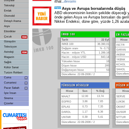
Dosyalar
ithal
...
devamı
Teknoloji
Asya ve Avrupa borsalarında düşüş
Emlak
ABD ekonomisinin keskin şekilde düşeceği y
Otomobil
önde gelen Asya ve Avrupa borsaları da geri
Nikkei Endeksi, düne göre, yüzde 1,26 azal
Detaylı Arama
Arşiv
Etkinlikler
Çocuk
Tarih
22 Eyl
Hisse
Günaydın
IMKB 100
36.390,01
ISCTR
Televizyon
Değişim oranı
% -3,71
GARAN
Astroloji
Hacim - milyon YTL
1.289,16
AKBNK
Magazin
Hacim - milyon USD
843,14
YKBNK
Yükselen hisse
16
Sağlık
KCHOL
Düşen hisse
295
Kültür Sanat
SAHOL
Değişmeyen hisse
53
Turizm Rehberi
Güncelleme
Güncelleme: 22-09-2006 / 2
Cuma
Cumartesi
Pazar Sabah
Hisse
Son
% Değ
Hiss
İşte İnsan
12,00
13,74
MAALT
SERVE
Sinema
3,66
7,65
EGPRO
LUKSK
Çizerler
0,73
7,35
EPLAS
OKANT
1,17
6,36
DARDL
GUSGR
0,39
5,41
UNTAR
NTTUR
Güncelleme: 22-09-2006 / 2
Güncelleme