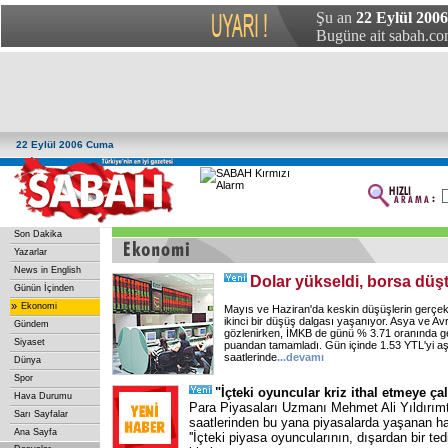
Şu an
22 Eylül 200
Bugüne ait sabah.com
22 Eylül 2006 Cuma
Son Dakika
Yazarlar
News in English
Dolar yükseldi, borsa düş
Günün İçinden
»
Ekonomi
Mayıs ve Haziran'da keskin düşüşlerin gerçek
ikinci bir düşüş dalgası yaşanıyor. Asya ve Av
Gündem
gözlenirken, İMKB de günü % 3.71 oranında ge
Siyaset
puandan tamamladı. Gün içinde 1.53 YTL'yi a
saatlerinde
...
devamı
Dünya
Spor
"İçteki oyuncular kriz ithal etmeye çal
Hava Durumu
Para Piyasaları Uzmanı Mehmet Ali Yıldırım
Sarı Sayfalar
saatlerinden bu yana piyasalarda yaşanan hare
Ana Sayfa
''İçteki piyasa oyuncularının, dışardan bir tedi