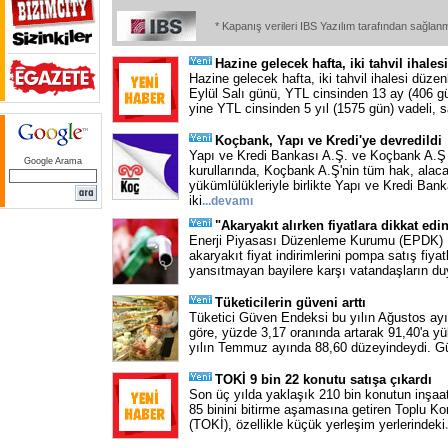
* Kapanış verileri IBS Yazılım tarafından sağlan
Hazine gelecek hafta, iki tahvil ihale
Hazine gelecek hafta, iki tahvil ihalesi düz
Eylül Salı günü, YTL cinsinden 13 ay (406 gü
yine YTL cinsinden 5 yıl (1575 gün) vadeli, s
Koçbank, Yapı ve Kredi'ye devredildi
Yapı ve Kredi Bankası A.Ş. ve Koçbank A.Ş
Google Arama
kurullarında, Koçbank A.Ş'nin tüm hak, alac
yükümlülükleriyle birlikte Yapı ve Kredi Bank
iki
...
devamı
"Akaryakıt alırken fiyatlara dikkat edi
Enerji Piyasası Düzenleme Kurumu (EPDK) 
akaryakıt fiyat indirimlerini pompa satış fiya
yansıtmayan bayilere karşı vatandaşların du
Tüketicilerin güveni arttı
Tüketici Güven Endeksi bu yılın Ağustos ayı
göre, yüzde 3,17 oranında artarak 91,40'a y
yılın Temmuz ayında 88,60 düzeyindeydi. G
TOKİ 9 bin 22 konutu satışa çıkardı
Son üç yılda yaklaşık 210 bin konutun inşaat
85 binini bitirme aşamasına getiren Toplu Ko
(TOKİ), özellikle küçük yerleşim yerlerindeki
.