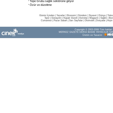
Tepe Grubu sağlık sektörüne giriyor
Özür ve düzeltme
Günün İçinden
|
Yazarlar
|
Ekonomi
|
Gündem
|
Siyaset
|
Dünya |
Telev
Spor
|
Günaydın
|
Kapak Güzeli
|
Astroloji
|
Magazin
|
Sağlık
|
Biz
Cumartesi
|
Pazar Sabah
|
Sarı Sayfalar
|
Otomobil
|
Dosyalar
|
Arşiv
Copyright © 2003-2006 Tüm hakları s
MERKEZ GAZETE DERGİ BASIM YAYINCILIK SAN
Üretim ve Tasarım