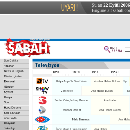
Şu an
22 Eylül 200
Bugüne ait sabah.com
Son Dakika
Yazarlar
News in English
18:00
18:30
19:00
19:30
Günün İçinden
Hülya Avşar'la Sen Bilirsin
atv Ana Haber Bülteni
Sp ~
Ekonomi
Gündem
Çarkıfelek
Ana Haber Bülteni
Sp
Siyaset
Dünya
Serdar Ortaç'la Hep Beraber
Ana Haber
Spor
Hava Durumu
Yabancı Damat
Ana Haber Bülteni
Sarı Sayfalar
Ana Sayfa
Türk Sineması
Ana Haber
Dosyalar
Teknoloji
İnci Ertuğrul Sizin Sesiniz
Ana Haber