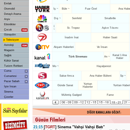
Emlak
Otomobil
İş ~
Büle ~
Fuar Özel
Ana Haber
Detaylı Arama
Dış ~
Seinfeld
Smallville
Arşiv
Etkinlikler
İ
St. Tropez
Aşkın Tılsımı
~
Çocuk
Günaydın
İnadım İnat
Haber Saati
»
Televizyon
Astroloji
Akşam Haberleri
Ve İnsan
Magazin
Kanal 1 Ana
Sağlık
Türk Sineması
An ~
Haber
Kültür Sanat
Turizm Rehberi
Mo ~
Hayalperest
Cuma
Sakar Amca
Ana Haber Bülteni
Sp ~
Cumartesi
Pazar Sabah
Yurttan
Günde Sanat
Yurttan Haber
İşte İnsan
Haberler
Sinema
Müfettiş Gadged
Fame
Çizerler
21:15
[
TGRT
] Sinema "Vahşi Vahşi Batı"