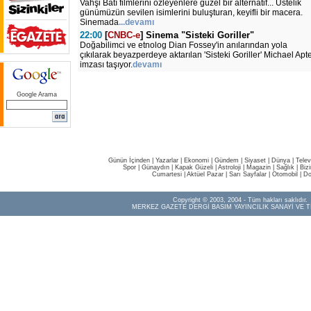
Vahşi Batı filmlerini özleyenlere güzel bir alternatif... Üstelik
günümüzün sevilen isimlerini buluşturan, keyifli bir macera.
Sinemada
...devamı
22:00
[
CNBC-e
] Sinema "Sisteki Goriller"
Doğabilimci ve etnolog Dian Fossey'in anılarından yola
çıkılarak beyazperdeye aktarılan 'Sisteki Goriller' Michael Apt
imzası taşıyor.
devamı
Google Arama
Günün İçinden
|
Yazarlar
|
Ekonomi
|
Gündem
|
Siyaset
|
Dünya |
Telev
Spor
|
Günaydın
|
Kapak Güzeli
|
Astroloji
|
Magazin
|
Sağlık
|
Biz
Cumartesi
|
Aktüel Pazar
|
Sarı Sayfalar
|
Otomobil
|
Do
Copyright © 2003, 2004 - Tüm hakları saklıdır.
MERKEZ GAZETE DERGİ BASIM YAYINCILIK SANAYİ VE T