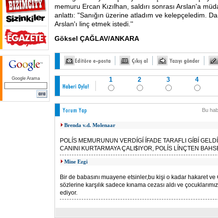
memuru Ercan Kızılhan, saldırı sonrası Arslan'a müda
anlattı: "Sanığın üzerine atladım ve kelepçeledim. Da
Arslan'ı linç etmek istedi.''
Göksel ÇAĞLAV/ANKARA
Google Arama
1
2
3
4
Bu hab
Brenda v.d. Molenaar
POLÍS MEMURUNUN VERDÍGÍ ÍFADE TARAFLI GÍBÍ GELDÍ
CANINI KURTARMAYA ÇALI$IYOR, POLÍS LÍNÇTEN BAHS
Mine Ezgi
Bir de babasını muayene etsinler,bu kişi o kadar hakaret ve 
sözlerine karşılık sadece kınama cezası aldı ve çocuklarım
ediyor.