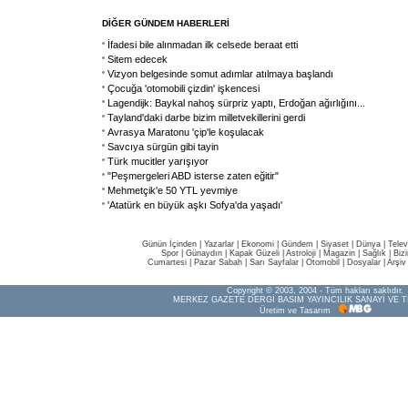
DİĞER GÜNDEM HABERLERİ
İfadesi bile alınmadan ilk celsede beraat etti
Sitem edecek
Vizyon belgesinde somut adımlar atılmaya başlandı
Çocuğa 'otomobili çizdin' işkencesi
Lagendijk: Baykal nahoş sürpriz yaptı, Erdoğan ağırlığını...
Tayland'daki darbe bizim milletvekillerini gerdi
Avrasya Maratonu 'çip'le koşulacak
Savcıya sürgün gibi tayin
Türk mucitler yarışıyor
"Peşmergeleri ABD isterse zaten eğitir"
Mehmetçik'e 50 YTL yevmiye
'Atatürk en büyük aşkı Sofya'da yaşadı'
Günün İçinden
|
Yazarlar
|
Ekonomi
|
Gündem
|
Siyaset
|
Dünya |
Telev
Spor
|
Günaydın
|
Kapak Güzeli
|
Astroloji
|
Magazin
|
Sağlık
|
Biz
Cumartesi
|
Pazar Sabah
|
Sarı Sayfalar
|
Otomobil
|
Dosyalar
|
Arşiv
Copyright © 2003, 2004 - Tüm hakları saklıdır.
MERKEZ GAZETE DERGİ BASIM YAYINCILIK SANAYİ VE T
Üretim ve Tasarım