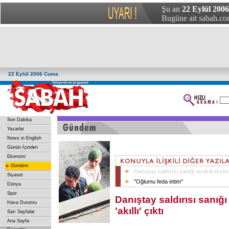
Şu an
22 Eylül 200
Bugüne ait sabah.com
22 Eylül 2006 Cuma
Son Dakika
Yazarlar
News in English
Günün İçinden
Ekonomi
»
Gündem
Danıştay saldırısı sanığı avukat Arslan '
Siyaset
"Oğlumu feda ettim"
Dünya
Spor
Danıştay saldırısı sanığ
Hava Durumu
'akıllı' çıktı
Sarı Sayfalar
Ana Sayfa