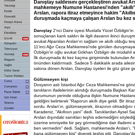
Dosyalar
Danıştay saldırısını gerçekleştiren avukat Ar
Teknoloji
mahkemeye Numune Hastanesi'nden "akıllı" 
Emlak
Arslan, rapora itiraz etmeyince hakim "Akıllıs
Otomobil
duruşmada kaçmaya çalışan Arslan bu kez s
Detaylı Arama
Arşiv
Danıştay
2'nci Daire üyesi Mustafa Yücel Özbilgin'in
Etkinlikler
sonuçlanan kanlı saldırı ile ilgili davanın ikinci duru
Çocuk
avukat Alparslan Arslan'ın sağlam ve akıllı olduğu tesp
Günaydın
11'inci Ağır Ceza Mahkemesi'nde görülen duruşmaya,
Televizyon
Özbilgin'in oğlu avukat Gökhan Özbilgin de müdahil av
Astroloji
İlk duruşmada iki kez kaçma girişiminde bulunulan Ar
Magazin
önünden kaldırmadı. Sadece 5 dakikalık arada ailesi
Sağlık
salona dönen Arslan, Danıştay üyeleri ile göz göze g
Kültür Sanat
Turizm Rehberi
Gülümseyen
kişi
Cuma
Dosyanın aslı İstanbul Ağır Ceza Mahkemesi'ne gönde
Cumartesi
tanıkların ifadelerinin alındığı duruşmada Başkan Kara
Pazar Sabah
durumunun yerinde olduğuna ilişkin Numune Hastane
İşte İnsan
geldiğini belirterek "Raporun akıllı diye geldi. Bir itira
Sinema
sordu. Arslan'ın, gülümseyerek, itirazının olmadığını
Çizerler
Karadeniz, "Akıllısın yani'' dedi. Tanıklardan Aysel S
Arslan dışındaki sanıkları teşhis edemediğini söylediğ
üzerine emniyette bir şey görmediğime dair ifademi a
ben vermedim" dedi. Sağlam, mahkemede Arslan'ı, "
bana gülümseyen kişi" diyerek teşhis etti. Danıştay'da