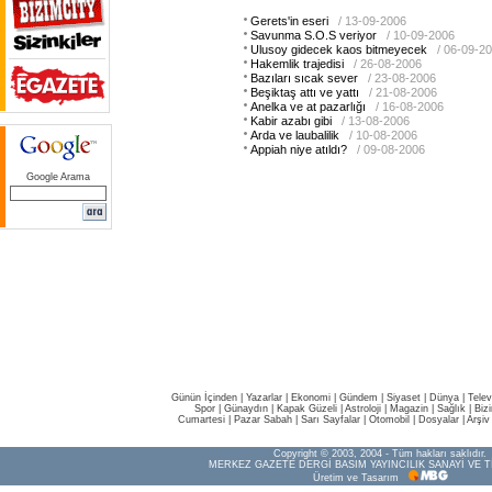
Gerets'in eseri
/ 13-09-2006
Savunma S.O.S veriyor
/ 10-09-2006
Ulusoy gidecek kaos bitmeyecek
/ 06-09-2
Hakemlik trajedisi
/ 26-08-2006
Bazıları sıcak sever
/ 23-08-2006
Beşiktaş attı ve yattı
/ 21-08-2006
Anelka ve at pazarlığı
/ 16-08-2006
Kabir azabı gibi
/ 13-08-2006
Arda ve laubalilik
/ 10-08-2006
Appiah niye atıldı?
/ 09-08-2006
Google Arama
Günün İçinden
|
Yazarlar
|
Ekonomi
|
Gündem
|
Siyaset
|
Dünya |
Telev
Spor
|
Günaydın
|
Kapak Güzeli
|
Astroloji
|
Magazin
|
Sağlık
|
Biz
Cumartesi
|
Pazar Sabah
|
Sarı Sayfalar
|
Otomobil
|
Dosyalar
|
Arşiv
Copyright © 2003, 2004 - Tüm hakları saklıdır.
MERKEZ GAZETE DERGİ BASIM YAYINCILIK SANAYİ VE T
Üretim ve Tasarım