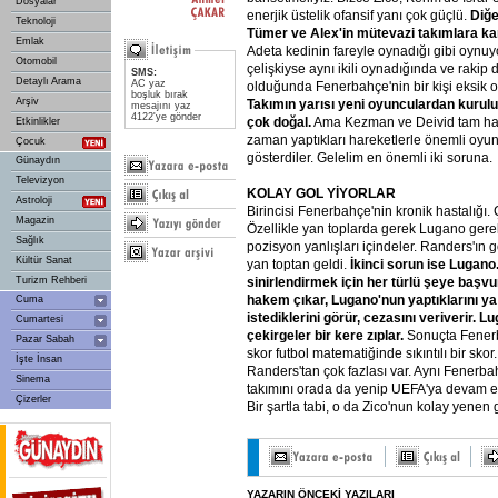
Dosyalar
enerjik üstelik ofansif yanı çok güçlü.
Diğe
Teknoloji
Tümer
ve
Alex'in
mütevazi
takımlara
ka
Emlak
Adeta kedinin fareyle oynadığı gibi oynuy
Otomobil
çelişkiyse aynı ikili oynadığında ve rakip 
SMS:
Detaylı Arama
AC yaz
olduğunda Fenerbahçe'nin bir kişi eksik 
boşluk bırak
Arşiv
Takımın
yarısı
yeni
oyunculardan
kurulu
mesajını yaz
4122'ye gönder
çok
doğal.
Ama Kezman ve Deivid tam haz
Etkinlikler
zaman yaptıkları hareketlerle önemli oyun
Çocuk
gösterdiler. Gelelim en önemli iki soruna.
Günaydın
Televizyon
KOLAY
GOL
YİYORLAR
Astroloji
Birincisi Fenerbahçe'nin kronik hastalığı. 
Magazin
Özellikle yan toplarda gerek Lugano ger
Sağlık
pozisyon yanlışları içindeler. Randers'ın 
Kültür Sanat
yan toptan geldi.
İkinci
sorun
ise
Lugano
Turizm Rehberi
sinirlendirmek
için
her
türlü
şeye
başvu
hakem
çıkar,
Lugano'nun
yaptıklarını
ya
Cuma
istediklerini
görür,
cezasını
veriverir.
Lu
Cumartesi
çekirgeler
bir
kere
zıplar.
Sonuçta Fener
Pazar Sabah
skor futbol matematiğinde sıkıntılı bir sk
İşte İnsan
Randers'tan çok fazlası var. Aynı Fenerb
Sinema
takımını orada da yenip UEFA'ya devam 
Çizerler
Bir şartla tabi, o da Zico'nun kolay yenen 
YAZARIN ÖNCEKİ YAZILARI