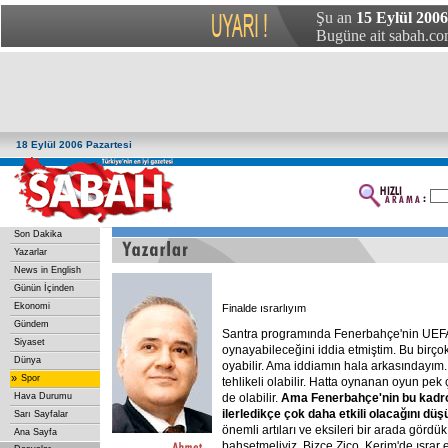
Şu an
15 Eylül 200
Bugüne ait sabah.com
18 Eylül 2006 Pazartesi
Son Dakika
Yazarlar
News in English
Günün İçinden
Ekonomi
Finalde ısrarlıyım
Gündem
Santra programında Fenerbahçe'nin UEFA
Siyaset
oynayabileceğini iddia etmiştim. Bu birço
Dünya
oyabilir. Ama iddiamın hala arkasındayım
»
Spor
tehlikeli olabilir. Hatta oynanan oyun pek 
Hava Durumu
de olabilir.
Ama
Fenerbahçe'nin
bu
kadr
ilerledikçe
çok
daha
etkili
olacağını
düş
Sarı Sayfalar
önemli artıları ve eksileri bir arada gördü
Ana Sayfa
bahsetmeliyiz. Bizce Zico, Kerim'de ısrar 