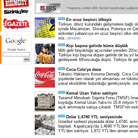
* Kapanış verileri IBS Yazılım tarafından sağlan
En ucuz beşinci ülkeyiz
Türkiye, döviz kurundaki gelişmelere bağlı 
içinde Macaristan, Slovakya, Polonya ve Çe
ardından yabancıya en ucuz beşinci ülke oldu
söz
...
devamı
Kişi başına gelirde küme düştük
Google Arama
Milli gelir büyüklüğü açısından yeniden 20'nc
Türkiye kişi başına düşen gelirde de bu yıl b
gerileyerek 69'unculuğa düştü. Türkiye ile ge
Coca Cola'ya dava
Tüketici Haklarını Koruma Derneği, Coca Cola'
şişelerde tam olarak yer almaması ve tüketi
yasal eksiklikler bulunduğu gerekçesiyle, üre
Kemal Uzan Yalısı satılıyor
Tasarruf Mevduatı Sigorta Fonu (TMSF) İmar
koyduğu Kemal Uzan Yalısı'nı 25.8 milyon
açık artırmayla satışa çıkardı. TMSF'nin es
Dolar 1,4740 YTL seviyesinde
İstanbul serbest piyasada dolar 1,4740, avr
başladı. Kapalıçarşı'da 1,4690 YTL'den alına
YTL'den satılıyor. 1,872 YTL'den alınan avro