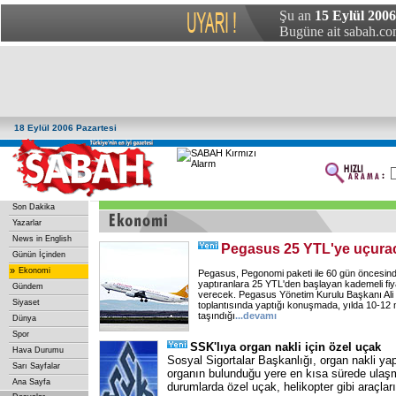
Şu an
15 Eylül 200
Bugüne ait sabah.com
18 Eylül 2006 Pazartesi
Son Dakika
Yazarlar
News in English
Pegasus 25 YTL'ye uçura
Günün İçinden
»
Ekonomi
Pegasus, Pegonomi paketi ile 60 gün öncesin
yaptıranlara 25 YTL'den başlayan kademeli fiy
Gündem
verecek. Pegasus Yönetim Kurulu Başkanı Ali
Siyaset
toplantısında yaptığı konuşmada, yılda 10-12 
taşındığı
...
devamı
Dünya
Spor
SSK'lıya organ nakli için özel uçak
Hava Durumu
Sosyal Sigortalar Başkanlığı, organ nakli yapı
Sarı Sayfalar
organın bulunduğu yere en kısa sürede ulaşm
Ana Sayfa
durumlarda özel uçak, helikopter gibi araçların