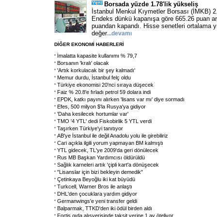
Borsada yüzde 1.78'lik yükseliş
İstanbul Menkul Kıymetler Borsası (İMKB) 2
Endeks dünkü kapanışa göre 665.26 puan ar
puandan kapandı. Hisse senetleri ortalama 
değer
...
devamı
DİĞER EKONOMİ HABERLERİ
İmalatta kapasite kullanımı % 79,7
Borsanın 'kralı' olacak
'Artık korkulacak bir şey kalmadı'
Memur durdu, İstanbul felç oldu
Türkiye ekonomisi 20'nci sıraya düşecek
Faiz % 20.8'e fırladı petrol 59 dolara indi
EPDK, katkı payını alırken 'lisans var mı' diye sormadı
Efes, 500 milyon $'la Rusya'ya gidiyor
'Daha kesilecek hortumlar var'
TMO '4 YTL' dedi Fiskobirlik 5 YTL verdi
Taşırken Türkiye'yi tanıtıyor
AB'ye İstanbul ile değil Anadolu yolu ile girebiliriz
Cari açıkla ilgili yorum yapmayan BM kalmıştı
YTL gidecek, TL'ye 2009'da geri dönülecek
Rus MB Başkan Yardımcısı öldürüldü
Sağlık karneleri artık 'çipli kart'a dönüşecek
"Lisanslar için bizi bekleyin demedik"
Çetinkaya Beyoğlu iki kat büyüdü
Turkcell, Warner Bros ile anlaştı
DHL'den çocuklara yardım gidiyor
Germanwings'e yeni transfer geldi
Balparmak, TTKD'den iki ödül birden aldı
Fortis gıda alışverişinde taksit yerine 1 ay öteliyor