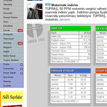
Dosyalar
Teknoloji
Motorinde indirim
TÜPRAŞ, 50 PPM motorinin vergisiz rafineri 
Emlak
oranında indirim yaptı. İndirimin pompa fiyat
Otomobil
civarında yansıtılması bekleniyor. TÜPRAŞ
Detaylı Arama
motorinin
...
devamı
Arşiv
Etkinlikler
Çocuk
Tarih
15 Eyl
Hisse
Günaydın
IMKB 100
38.143,91
AKBNK
Televizyon
Değişim oranı
% 1,78
ISCTR
Astroloji
Hacim - milyon YTL
1.177,29
GARAN
Magazin
Hacim - milyon USD
798,43
SAHOL
Yükselen hisse
213
Sağlık
KOZAD
Düşen hisse
50
Kültür Sanat
YKBNK
Değişmeyen hisse
101
Turizm Rehberi
Güncelleme
Güncelleme: 15-09-2006 / 2
Cuma
Cumartesi
Pazar Sabah
Hisse
Son
% Değ
Hisse
İşte İnsan
22,50
18,42
PKENT
EMKEL
Sinema
7,00
15,70
LUKSK
ABANA
Çizerler
2,58
14,67
METUR
ALYAG
5,36
10,29
AYCES
ASUZU
1,01
9,78
EURYO
TUMTK
Güncelleme: 15-09-2006 / 2
Güncelleme